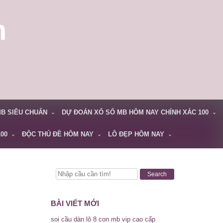
m
B SIÊU CHUẨN
DỰ ĐOÁN XỔ SỐ MB HÔM NAY CHÍNH XÁC 100
00
ĐỘC THỦ ĐỀ HÔM NAY
LÔ ĐẸP HÔM NAY
Search
BÀI VIẾT MỚI
soi cầu dàn lô 8 con mb vip cao cấp