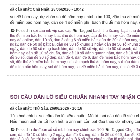
đã câp nhật:
Chủ Nhật, 28/06/2026 - 19:42
soi đề hôm nay, dự đoán số đề hôm nay chính xác 100, độc thủ đề miề
đề miền bắc hôm nay, dàn de 4 số miễn phí, bạch thủ đề mb hôm nay, 
Posted in
soi cầu mb vip cao cấp
Tagged
bach thu 3cang
,
bạch thủ d
thủ đề miền bắc hôm nay
,
bachthu de hom nay
,
cầu đề hôm nay
,
cầu đề miề
nay đề online
,
dàn 10 số
,
dàn 3 càng 6 số miền bắc
,
dàn de 20 số hôm nay
,
ngày
,
dàn de 50 số bất bại
,
dàn de 50 số khung 1 ngày
,
dàn de 50 số khung 
ngày
,
dàn de 50 số rồng bạch kim
,
dàn de 50 số víp
,
dàn de 50 số xsmb
,
dàn
hôm nay
,
dàn đề 10 số chuẩn
,
dàn đề 10 số đánh quanh năm
,
dàn đề 10 số 
đề 30 số
,
dàn đề 30 số dep
,
dàn đề 4
,
dàn đề 6
,
dàn đề miền bắc hôm nay
,
d
số
,
độc thủ đề miền bắc hôm nay
,
soi cầu bạch thủ đề hôm nay
,
soi cầu dàn 
đề miền bắc hôm nay
,
soi đề hôm nay
,
soi đề miền bắc hôm nay
,
xin số đề 3
SOI CẦU DÀN LÔ SIÊU CHUẨN NHANH TAY NHẬN 
đã câp nhật:
Thứ Sáu, 26/06/2026 - 20:16
Từ khoá chính: soi cầu dàn lô siêu chuẩn Mô tả: soi cầu dàn lô siêu 
Nếu muốn biết thì tốt hơn hết là anh em cần bắt đầu theo dõi những c
Posted in
dự đoán xổ số mb hôm nay chính xác 100
Tagged
Chọn đún
con
,
dàn đề 10 số khung 2 ngày
,
dàn đề 3 càng
,
dàn đề 36 số 666
,
dàn đề 3
dàn lô 3 số lộc trời bạn
,
dàn lô 6
,
dàn lô 6 số siêu chuẩn
,
dàn lô miễn phí
,
dàn