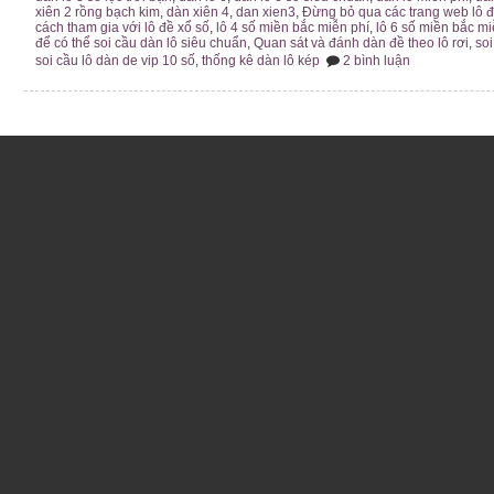
xiên 2 rồng bạch kim
,
dàn xiên 4
,
dan xien3
,
Đừng bỏ qua các trang web lô đ
cách tham gia với lô đề xổ số
,
lô 4 số miền bắc miễn phí
,
lô 6 số miền bắc mi
để có thể soi cầu dàn lô siêu chuẩn
,
Quan sát và đánh dàn đề theo lô rơi
,
soi
ở
soi cầu lô dàn de vip 10 số
,
thống kê dàn lô kép
2 bình luận
soi
cầu
dàn
lô
siêu
chuẩn
nhanh
tay
nhận
cầu
đẹp