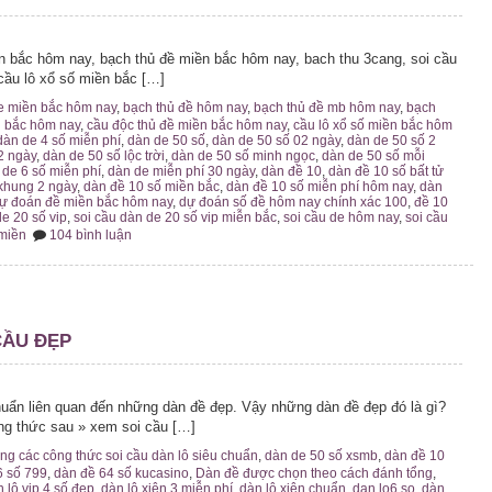
n bắc hôm nay, bạch thủ đề miền bắc hôm nay, bach thu 3cang, soi cầu
cầu lô xổ số miền bắc […]
e miền bắc hôm nay
,
bạch thủ đề hôm nay
,
bạch thủ đề mb hôm nay
,
bạch
n bắc hôm nay
,
cầu độc thủ đề miền bắc hôm nay
,
cầu lô xổ số miền bắc hôm
dàn de 4 số miễn phí
,
dàn de 50 số
,
dàn de 50 số 02 ngày
,
dàn de 50 số 2
2 ngày
,
dàn de 50 số lộc trời
,
dàn de 50 số minh ngọc
,
dàn de 50 số mỗi
 de 6 số miễn phí
,
dàn de miễn phí 30 ngày
,
dàn đề 10
,
dàn đề 10 số bất tử
khung 2 ngày
,
dàn đề 10 số miền bắc
,
dàn đề 10 số miễn phí hôm nay
,
dàn
ự đoán đề miền bắc hôm nay
,
dự đoán số đề hôm nay chính xác 100
,
đề 10
de 20 số vip
,
soi cầu dàn de 20 số vip miễn bắc
,
soi cầu de hôm nay
,
soi cầu
ở
 miền
104 bình luận
soi
cầu
dàn
đề
8
con
CẦU ĐẸP
mb
vip
cao
cấp
chuẩn liên quan đến những dàn đề đẹp. Vậy những dàn đề đẹp đó là gì?
ông thức sau » xem soi cầu […]
g các công thức soi cầu dàn lô siêu chuẩn
,
dàn de 50 số xsmb
,
dàn đề 10
6 số 799
,
dàn đề 64 số kucasino
,
Dàn đề được chọn theo cách đánh tổng
,
 lô vip 4 số đẹp
,
dàn lô xiên 3 miễn phí
,
dàn lô xiên chuẩn
,
dan lo6 so
,
dàn