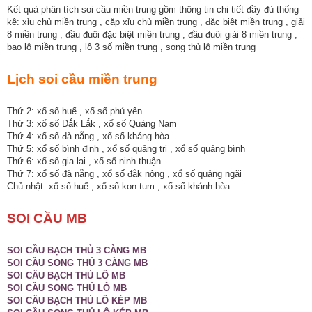
Kết quả phân tích soi cầu miền trung gồm thông tin chi tiết đầy đủ thống
kê: xỉu chủ miền trung , cặp xỉu chủ miền trung , đặc biệt miền trung , giải
8 miền trung , đầu đuôi đặc biệt miền trung , đầu đuôi giải 8 miền trung ,
bao lô miền trung , lô 3 số miền trung , song thủ lô miền trung
Lịch soi cầu miền trung
Thứ 2: xổ số huế , xổ số phú yên
Thứ 3: xổ số Đắk Lắk , xổ số Quảng Nam
Thứ 4: xổ số đà nẵng , xổ số kháng hòa
Thứ 5: xổ số bình định , xổ số quảng trị , xổ số quảng bình
Thứ 6: xổ số gia lai , xổ số ninh thuận
Thứ 7: xổ số đà nẵng , xổ số đắk nông , xổ số quảng ngãi
Chủ nhật: xổ số huế , xổ số kon tum , xổ số khánh hòa
SOI CẦU MB
SOI CẦU BẠCH THỦ 3 CÀNG MB
SOI CẦU SONG THỦ 3 CÀNG MB
SOI CẦU BẠCH THỦ LÔ MB
SOI CẦU SONG THỦ LÔ MB
SOI CẦU BẠCH THỦ LÔ KÉP MB