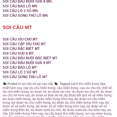
SOI CẦU ĐẦU ĐUÔI GIẢI 8 MN
SOI CẦU BAO LÔ MN
SOI CẦU LÔ 3 SỐ MN
SOI CẦU SONG THỦ LÔ MN
SOI CẦU MT
SOI CẦU XỈU CHỦ MT
SOI CẦU CẶP XỈU CHỦ MT
SOI CẦU ĐẶC BIỆT MT
SOI CẦU GIẢI 8 MT
SOI CẦU ĐẦU ĐUÔI ĐẶC BIỆT MT
SOI CẦU ĐẦU ĐUÔI GIẢI 8 MT
SOI CẦU BAO LÔ MT
SOI CẦU LÔ 3 SỐ MT
SOI CẦU SONG THỦ LÔ MT
Posted in
soi cầu mt vip cao cấp
Tagged
bạch thủ miền trung đẹp
nhất hôm nay
,
cặp xỉu chủ miền trung
,
cầu miền trung
,
cau xiu chu mt
,
chốt số
xỉu chủ miền trung
,
du doan mt
,
du doan xiu chu
,
du doan xiu chu mt
,
du doan
xiu chu mt hom nay
,
du doan xs than tai mt
,
dự đoán kết quả xổ số miền trung
,
dự đoán miền trung
,
dự đoán miền trung hôm nay
,
dự đoán soi cầu miền
trung
,
dự đoán xỉu chủ miền trung
,
dự đoán xỉu chủ miền trung hôm nay
,
dự
đoán xổ số miền trung
,
dự đoán xổ số miền trung hôm nay
,
dự đoán xổ số
miền trung thần tài
,
dự đoán xsmt xỉu chủ
,
dự đoán xsmt xỉu chủ hôm nay
,
soi
cầu 24h miền trung hôm nay
,
soi cầu bạch thủ miền trung
,
soi cau mien trung
,