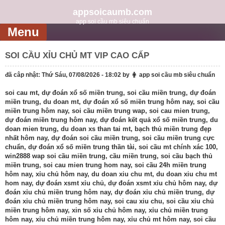
Skip
to
appsoicaumb.com
content
app soi cầu mb siêu chuẩn
Menu
SOI CẦU XỈU CHỦ MT VIP CAO CẤP
đã câp nhật:
Thứ Sáu, 07/08/2026 - 18:02
by
app soi cầu mb siêu chuẩn
soi cau mt, dự đoán xổ số miền trung, soi cầu miền trung, dự đoán
miền trung, du doan mt, dự đoán xổ số miền trung hôm nay, soi cầu
miền trung hôm nay, soi cầu miền trung wap, soi cau mien trung,
dự đoán miền trung hôm nay, dự đoán kết quả xổ số miền trung, du
doan mien trung, du doan xs than tai mt, bạch thủ miền trung đẹp
nhất hôm nay, dự đoán soi cầu miền trung, soi cầu miền trung cực
chuẩn, dự đoán xổ số miền trung thần tài, soi cầu mt chính xác 100,
win2888 wap soi cầu miền trung, cầu miền trung, soi cầu bạch thủ
miền trung, soi cau mien trung hom nay, soi cầu 24h miền trung
hôm nay, xỉu chủ hôm nay, du doan xiu chu mt, du doan xiu chu mt
hom nay, dự đoán xsmt xỉu chủ, dự đoán xsmt xỉu chủ hôm nay, dự
đoán xỉu chủ miền trung hôm nay, dự đoán xỉu chủ miền trung, dự
đoán xỉu chủ miền trung hôm nay, soi cau xiu chu, soi cầu xỉu chủ
miền trung hôm nay, xin số xỉu chủ hôm nay, xỉu chủ miền trung
hôm nay, xỉu chủ miền trung hôm nay, xỉu chủ mt hôm nay, soi cầu