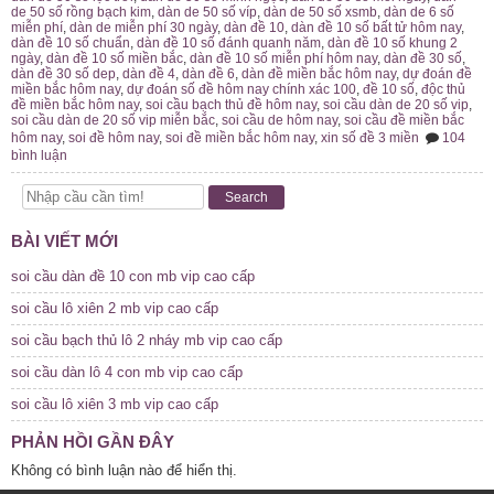
de 50 số rồng bạch kim
,
dàn de 50 số víp
,
dàn de 50 số xsmb
,
dàn de 6 số
miễn phí
,
dàn de miễn phí 30 ngày
,
dàn đề 10
,
dàn đề 10 số bất tử hôm nay
,
dàn đề 10 số chuẩn
,
dàn đề 10 số đánh quanh năm
,
dàn đề 10 số khung 2
ngày
,
dàn đề 10 số miền bắc
,
dàn đề 10 số miễn phí hôm nay
,
dàn đề 30 số
,
dàn đề 30 số dep
,
dàn đề 4
,
dàn đề 6
,
dàn đề miền bắc hôm nay
,
dự đoán đề
miền bắc hôm nay
,
dự đoán số đề hôm nay chính xác 100
,
đề 10 số
,
độc thủ
đề miền bắc hôm nay
,
soi cầu bạch thủ đề hôm nay
,
soi cầu dàn de 20 số vip
,
soi cầu dàn de 20 số vip miễn bắc
,
soi cầu de hôm nay
,
soi cầu đề miền bắc
hôm nay
,
soi đề hôm nay
,
soi đề miền bắc hôm nay
,
xin số đề 3 miền
104
ở
bình luận
soi
cầu
Search
dàn
đề
8
BÀI VIẾT MỚI
con
mb
soi cầu dàn đề 10 con mb vip cao cấp
vip
cao
soi cầu lô xiên 2 mb vip cao cấp
cấp
soi cầu bạch thủ lô 2 nháy mb vip cao cấp
soi cầu dàn lô 4 con mb vip cao cấp
soi cầu lô xiên 3 mb vip cao cấp
PHẢN HỒI GẦN ĐÂY
Không có bình luận nào để hiển thị.