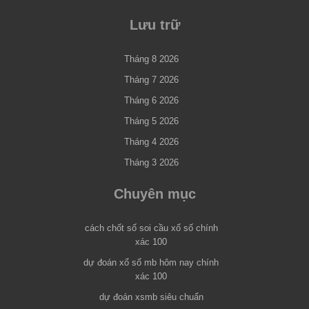
Lưu trữ
Tháng 8 2026
Tháng 7 2026
Tháng 6 2026
Tháng 5 2026
Tháng 4 2026
Tháng 3 2026
Chuyên mục
cách chốt số soi cầu xổ số chính
xác 100
dự đoán xổ số mb hôm nay chính
xác 100
dự đoán xsmb siêu chuẩn