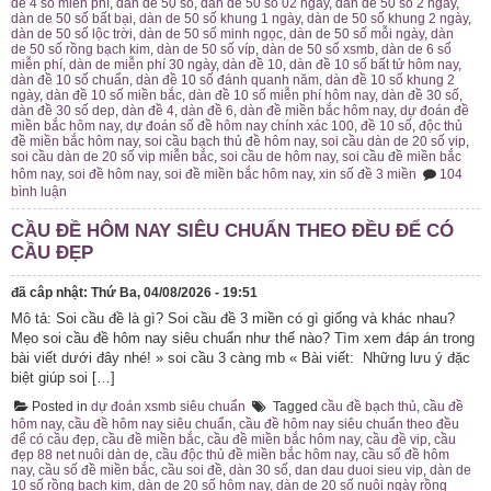
de 4 số miễn phí
,
dàn de 50 số
,
dàn de 50 số 02 ngày
,
dàn de 50 số 2 ngày
,
dàn de 50 số bất bại
,
dàn de 50 số khung 1 ngày
,
dàn de 50 số khung 2 ngày
,
dàn de 50 số lộc trời
,
dàn de 50 số minh ngọc
,
dàn de 50 số mỗi ngày
,
dàn
de 50 số rồng bạch kim
,
dàn de 50 số víp
,
dàn de 50 số xsmb
,
dàn de 6 số
miễn phí
,
dàn de miễn phí 30 ngày
,
dàn đề 10
,
dàn đề 10 số bất tử hôm nay
,
dàn đề 10 số chuẩn
,
dàn đề 10 số đánh quanh năm
,
dàn đề 10 số khung 2
ngày
,
dàn đề 10 số miền bắc
,
dàn đề 10 số miễn phí hôm nay
,
dàn đề 30 số
,
dàn đề 30 số dep
,
dàn đề 4
,
dàn đề 6
,
dàn đề miền bắc hôm nay
,
dự đoán đề
miền bắc hôm nay
,
dự đoán số đề hôm nay chính xác 100
,
đề 10 số
,
độc thủ
đề miền bắc hôm nay
,
soi cầu bạch thủ đề hôm nay
,
soi cầu dàn de 20 số vip
,
soi cầu dàn de 20 số vip miễn bắc
,
soi cầu de hôm nay
,
soi cầu đề miền bắc
hôm nay
,
soi đề hôm nay
,
soi đề miền bắc hôm nay
,
xin số đề 3 miền
104
ở
bình luận
soi
cầu
CẦU ĐỀ HÔM NAY SIÊU CHUẨN THEO ĐỀU ĐỂ CÓ
dàn
CẦU ĐẸP
đề
8
con
đã câp nhật:
Thứ Ba, 04/08/2026 - 19:51
mb
vip
Mô tả: Soi cầu đề là gì? Soi cầu đề 3 miền có gì giống và khác nhau?
cao
Mẹo soi cầu đề hôm nay siêu chuẩn như thế nào? Tìm xem đáp án trong
cấp
bài viết dưới đây nhé! » soi cầu 3 càng mb « Bài viết: Những lưu ý đặc
biệt giúp soi […]
Posted in
dự đoán xsmb siêu chuẩn
Tagged
cầu đề bạch thủ
,
cầu đề
hôm nay
,
cầu đề hôm nay siêu chuẩn
,
cầu đề hôm nay siêu chuẩn theo đều
để có cầu đẹp
,
cầu đề miền bắc
,
cầu đề miền bắc hôm nay
,
cầu đề vip
,
cầu
đẹp 88 net nuôi dàn de
,
cầu độc thủ đề miền bắc hôm nay
,
cầu số đề hôm
nay
,
cầu số đề miền bắc
,
cầu soi đề
,
dàn 30 số
,
dan dau duoi sieu vip
,
dàn de
10 số rồng bạch kim
,
dàn de 20 số hôm nay
,
dàn de 20 số nuôi ngày rồng