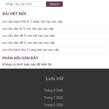
cầu
dàn
Search
lô
siêu
BÀI VIẾT MỚI
chuẩn
nhanh
tay
soi cầu bạch thủ lô 2 nháy mb vip cao cấp
nhận
cầu
soi cầu dàn lô 4 con mb vip cao cấp
đẹp
soi cầu dàn đề 6 con mb vip cao cấp
soi cầu dàn đề 4 con mb vip cao cấp
soi cầu bạch thủ 3 càng mb vip cao cấp
PHẢN HỒI GẦN ĐÂY
Không có bình luận nào để hiển thị.
Lưu trữ
Tháng 8 2026
Tháng 7 2026
Tháng 6 2026