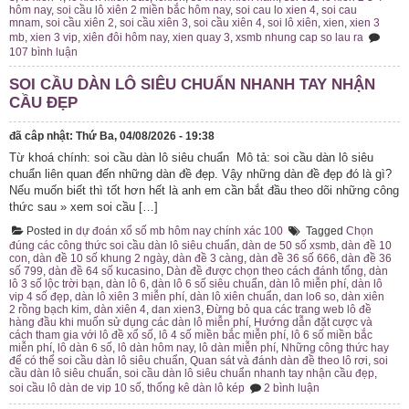
hôm nay
,
soi cầu lô xiên 2 miền bắc hôm nay
,
soi cau lo xien 4
,
soi cau
mnam
,
soi cầu xiên 2
,
soi cầu xiên 3
,
soi cầu xiên 4
,
soi lô xiên
,
xien
,
xien 3
mb
,
xien 3 vip
,
xiên đôi hôm nay
,
xien quay 3
,
xsmb nhung cap so lau ra
ở
107 bình luận
soi
cầu
SOI CẦU DÀN LÔ SIÊU CHUẨN NHANH TAY NHẬN
lô
CẦU ĐẸP
xiên
4
mb
đã câp nhật:
Thứ Ba, 04/08/2026 - 19:38
vip
cao
Từ khoá chính: soi cầu dàn lô siêu chuẩn Mô tả: soi cầu dàn lô siêu
cấp
chuẩn liên quan đến những dàn đề đẹp. Vậy những dàn đề đẹp đó là gì?
Nếu muốn biết thì tốt hơn hết là anh em cần bắt đầu theo dõi những công
thức sau » xem soi cầu […]
Posted in
dự đoán xổ số mb hôm nay chính xác 100
Tagged
Chọn
đúng các công thức soi cầu dàn lô siêu chuẩn
,
dàn de 50 số xsmb
,
dàn đề 10
con
,
dàn đề 10 số khung 2 ngày
,
dàn đề 3 càng
,
dàn đề 36 số 666
,
dàn đề 36
số 799
,
dàn đề 64 số kucasino
,
Dàn đề được chọn theo cách đánh tổng
,
dàn
lô 3 số lộc trời bạn
,
dàn lô 6
,
dàn lô 6 số siêu chuẩn
,
dàn lô miễn phí
,
dàn lô
vip 4 số đẹp
,
dàn lô xiên 3 miễn phí
,
dàn lô xiên chuẩn
,
dan lo6 so
,
dàn xiên
2 rồng bạch kim
,
dàn xiên 4
,
dan xien3
,
Đừng bỏ qua các trang web lô đề
hàng đầu khi muốn sử dụng các dàn lô miễn phí
,
Hướng dẫn đặt cược và
cách tham gia với lô đề xổ số
,
lô 4 số miền bắc miễn phí
,
lô 6 số miền bắc
miễn phí
,
lô dàn 6 số
,
lô dàn hôm nay
,
lô dàn miễn phí
,
Những công thức hay
để có thể soi cầu dàn lô siêu chuẩn
,
Quan sát và đánh dàn đề theo lô rơi
,
soi
cầu dàn lô siêu chuẩn
,
soi cầu dàn lô siêu chuẩn nhanh tay nhận cầu đẹp
,
ở
soi cầu lô dàn de vip 10 số
,
thống kê dàn lô kép
2 bình luận
soi