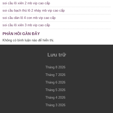
soi cầu lô xiên 2 mb vip cao cấp
tiếp
ngày
05/07/2026
soi cầu bạch thủ lô 2 nháy mb vip cao cấp
soi cầu dàn lô 4 con mb vip cao cấp
soi cầu lô xiên 3 mb vip cao cấp
PHẢN HỒI GẦN ĐÂY
Không có bình luận nào để hiển thị.
Lưu trữ
Tháng 8 2026
Tháng 7 2026
Tháng 6 2026
Tháng 5 2026
Tháng 4 2026
Tháng 3 2026