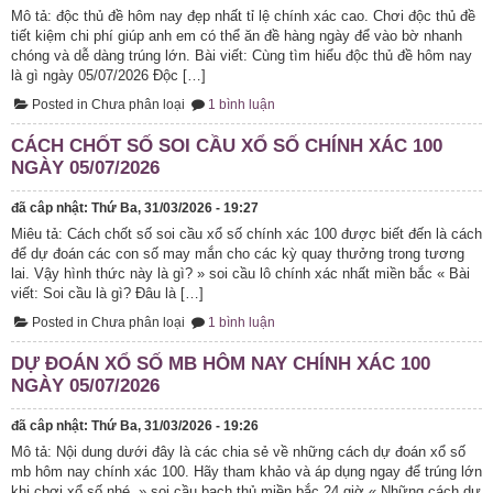
bắc
Mô tả: độc thủ đề hôm nay đẹp nhất tỉ lệ chính xác cao. Chơi độc thủ đề
hôm
tiết kiệm chi phí giúp anh em có thể ăn đề hàng ngày để vào bờ nhanh
nay
chóng và dễ dàng trúng lớn. Bài viết: Cùng tìm hiểu độc thủ đề hôm nay
quá
là gì ngày 05/07/2026 Độc […]
chuẩn
ngày
ở
Posted in Chưa phân loại
1 bình luận
05/07/2026
độc
thủ
CÁCH CHỐT SỐ SOI CẦU XỔ SỐ CHÍNH XÁC 100
đề
hôm
NGÀY 05/07/2026
nay
ngày
đã câp nhật:
Thứ Ba, 31/03/2026 - 19:27
05/07/2026
Miêu tả: Cách chốt số soi cầu xổ số chính xác 100 được biết đến là cách
để dự đoán các con số may mắn cho các kỳ quay thưởng trong tương
lai. Vậy hình thức này là gì? » soi cầu lô chính xác nhất miền bắc « Bài
viết: Soi cầu là gì? Đâu là […]
ở
Posted in Chưa phân loại
1 bình luận
cách
chốt
DỰ ĐOÁN XỔ SỐ MB HÔM NAY CHÍNH XÁC 100
số
soi
NGÀY 05/07/2026
cầu
xổ
đã câp nhật:
Thứ Ba, 31/03/2026 - 19:26
số
chính
Mô tả: Nội dung dưới đây là các chia sẻ về những cách dự đoán xổ số
xác
mb hôm nay chính xác 100. Hãy tham khảo và áp dụng ngay để trúng lớn
100
ngày
khi chơi xổ số nhé. » soi cầu bạch thủ miền bắc 24 giờ « Những cách dự