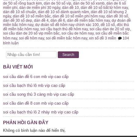
de 50 số rồng bạch kim
,
dàn de 50 số víp
,
dàn de 50 số xsmb
,
dàn de 6 số
miễn phí
,
dàn de miễn phí 30 ngày
,
dàn đề 10
,
dàn đề 10 số bất tử hôm nay
,
dàn đề 10 số chuẩn
,
dàn đề 10 số đánh quanh năm
,
dàn đề 10 số khung 2
ngày
,
dàn đề 10 số miền bắc
,
dàn đề 10 số miễn phí hôm nay
,
dàn đề 30 số
,
dàn đề 30 số dep
,
dàn đề 4
,
dàn đề 6
,
dàn đề miền bắc hôm nay
,
dự đoán đề
miền bắc hôm nay
,
dự đoán số đề hôm nay chính xác 100
,
đề 10 số
,
độc thủ
đề miền bắc hôm nay
,
soi cầu bạch thủ đề hôm nay
,
soi cầu dàn de 20 số vip
,
soi cầu dàn de 20 số vip miễn bắc
,
soi cầu de hôm nay
,
soi cầu đề miền bắc
hôm nay
,
soi đề hôm nay
,
soi đề miền bắc hôm nay
,
xin số đề 3 miền
104
ở
bình luận
soi
cầu
Search
dàn
đề
8
BÀI VIẾT MỚI
con
mb
soi cầu dàn đề 6 con mb vip cao cấp
vip
cao
soi cầu bạch thủ lô mb vip cao cấp
cấp
soi cầu song thủ 3 càng mb vip cao cấp
soi cầu dàn đề 8 con mb vip cao cấp
soi cầu bạch thủ lô 2 nháy mb vip cao cấp
PHẢN HỒI GẦN ĐÂY
Không có bình luận nào để hiển thị.