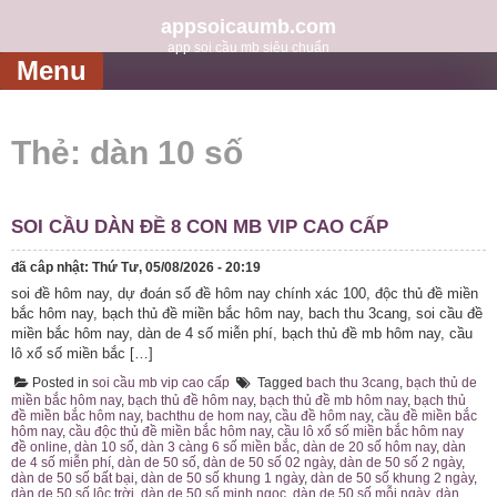
Skip
to
appsoicaumb.com
content
app soi cầu mb siêu chuẩn
Menu
Thẻ:
dàn 10 số
SOI CẦU DÀN ĐỀ 8 CON MB VIP CAO CẤP
đã câp nhật:
Thứ Tư, 05/08/2026 - 20:19
soi đề hôm nay, dự đoán số đề hôm nay chính xác 100, độc thủ đề miền
bắc hôm nay, bạch thủ đề miền bắc hôm nay, bach thu 3cang, soi cầu đề
miền bắc hôm nay, dàn de 4 số miễn phí, bạch thủ đề mb hôm nay, cầu
lô xổ số miền bắc […]
Posted in
soi cầu mb vip cao cấp
Tagged
bach thu 3cang
,
bạch thủ de
miền bắc hôm nay
,
bạch thủ đề hôm nay
,
bạch thủ đề mb hôm nay
,
bạch thủ
đề miền bắc hôm nay
,
bachthu de hom nay
,
cầu đề hôm nay
,
cầu đề miền bắc
hôm nay
,
cầu độc thủ đề miền bắc hôm nay
,
cầu lô xổ số miền bắc hôm nay
đề online
,
dàn 10 số
,
dàn 3 càng 6 số miền bắc
,
dàn de 20 số hôm nay
,
dàn
de 4 số miễn phí
,
dàn de 50 số
,
dàn de 50 số 02 ngày
,
dàn de 50 số 2 ngày
,
dàn de 50 số bất bại
,
dàn de 50 số khung 1 ngày
,
dàn de 50 số khung 2 ngày
,
dàn de 50 số lộc trời
,
dàn de 50 số minh ngọc
,
dàn de 50 số mỗi ngày
,
dàn