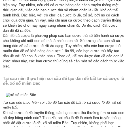
hiện nay. Tuy nhiên, nếu chỉ cá cược bằng các cách truyền thống một
thời gian dài, việc các bạn cược thủ sẽ nhàm chán là điều khó có thể
tránh khỏi. Đặc biệt, với trò chơi cá cược lô đề, xổ số, bởi nó có cách
chơi quá đơn giản. Vì vậy, nếu chỉ mãi cá cược theo cách truyền thống
sẽ khiến trò chơi này ngày càng nhàm chán đi. Do đó, cách đặt cược
dàn đề đã ra đời.
Dàn đề cá cược là phương pháp các bạn cược thủ sẽ tiến hành cá cược
cho không chỉ một con số mà là nhiều con số. Số lượng các con số có
trong dàn đề cá cược sẽ rất đa dạng. Tuy nhiên, nếu các bạn cược thủ
muốn dàn đề có khả năng ăn cược 1 ăn 99, các bạn cược thủ hãy tạo
dàn đề với 50 con lô khác nhau. Theo đó, để tạo được dàn đề các con lô
khác nhau này, các bạn cược thủ cũng sẽ cần một số các cách thức đặc
biệt.
Tại sao nên thực hiện soi cầu để tạo dàn đề bất tử cá cược lô
đề, xổ số miền Bắc
Tại sao nên thực hiện soi cầu để tạo dàn đề bất tử cá cược lô đề, xổ số
miền Bắc
Khi cá cược lô đề truyền thống, các bạn cược thủ thường tìm ra các con
số đẹp bằng cách nào? Theo đó, soi cầu lô đề là cách làm truyền thống
nhất để đặt cược lô đề, xổ số miền Bắc. Tuy nhiên, không phải bạn