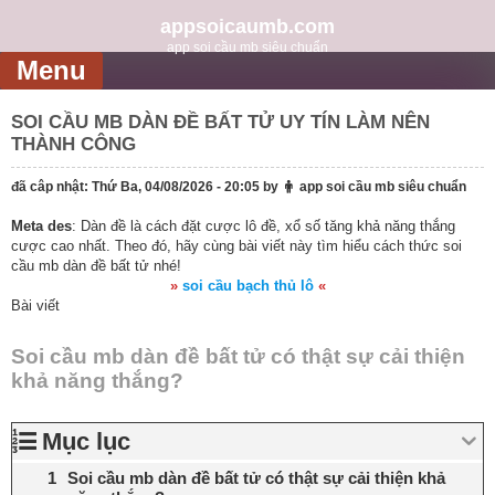
Skip
to
appsoicaumb.com
content
app soi cầu mb siêu chuẩn
Menu
SOI CẦU MB DÀN ĐỀ BẤT TỬ UY TÍN LÀM NÊN
THÀNH CÔNG
đã câp nhật:
Thứ Ba, 04/08/2026 - 20:05
by
app soi cầu mb siêu chuẩn
Meta des
: Dàn đề là cách đặt cược lô đề, xổ số tăng khả năng thắng
cược cao nhất. Theo đó, hãy cùng bài viết này tìm hiểu cách thức soi
cầu mb dàn đề bất tử nhé!
»
soi cầu bạch thủ lô
«
Bài viết
Soi cầu mb dàn đề bất tử có thật sự cải thiện
khả năng thắng?
Mục lục
Soi cầu mb dàn đề bất tử có thật sự cải thiện khả