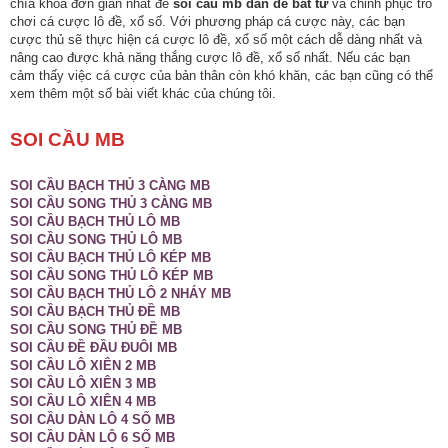
chìa khóa đơn giản nhất để
soi cầu mb dàn đề bất tử
và chinh phục trò
chơi cá cược lô đề, xổ số. Với phương pháp cá cược này, các bạn
cược thủ sẽ thực hiện cá cược lô đề, xổ số một cách dễ dàng nhất và
nâng cao được khả năng thắng cược lô đề, xổ số nhất. Nếu các bạn
cảm thấy việc cá cược của bản thân còn khó khăn, các bạn cũng có thể
xem thêm một số bài viết khác của chúng tôi.
SOI CẦU MB
SOI CẦU BẠCH THỦ 3 CÀNG MB
SOI CẦU SONG THỦ 3 CÀNG MB
SOI CẦU BẠCH THỦ LÔ MB
SOI CẦU SONG THỦ LÔ MB
SOI CẦU BẠCH THỦ LÔ KÉP MB
SOI CẦU SONG THỦ LÔ KÉP MB
SOI CẦU BẠCH THỦ LÔ 2 NHÁY MB
SOI CẦU BẠCH THỦ ĐỀ MB
SOI CẦU SONG THỦ ĐỀ MB
SOI CẦU ĐỀ ĐẦU ĐUÔI MB
SOI CẦU LÔ XIÊN 2 MB
SOI CẦU LÔ XIÊN 3 MB
SOI CẦU LÔ XIÊN 4 MB
SOI CẦU DÀN LÔ 4 SỐ MB
SOI CẦU DÀN LÔ 6 SỐ MB