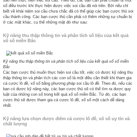
sao nên thực hiện việc soi cầu. Theo đó, các bạn cần phải chuẩn bị một
số điều trước khi thực hiện được việc soi cầu đã nói trên. Bởi nếu chỉ
biết về khái niệm soi cầu chưa chắc đã có thể giúp các bạn cược thủ soi
cầu thành công. Các bạn cược thủ cần phải có thêm những sự chuẩn bị
ở các mặt khác, cụ thể những mặt đó như sau:
Kỹ năng thu thập thông tin và phân tích số liệu của kết quả
xổ số miền Bắc
Kỹ năng thu thập thông tin và phân tích số liệu của kết quả xổ số miền
Bắc
Các bạn cược thủ muốn thực hiện soi cầu tốt, việc có được kỹ năng thu
thập thông tin và phân tích các con số là một điều cần thiết khi tham gia
cá cược lô đề, xổ số bằng phương pháp soi cầu lô đề. Theo đó, nếu các
bạn có được kỹ năng này, các bạn cược thủ sẽ có thể tìm ra được quy
luật của những con số trong kết quả xổ số miền Bắc. Từ đó, các bạn
cược thủ sẽ được tham gia cá cược lô đề, xổ số một cách dễ dàng
nhất.
Kỹ năng lựa chọn được điểm cá cược lô đề, xổ số uy tín và
chất lượng