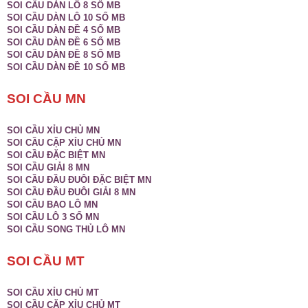
SOI CẦU DÀN LÔ 8 SỐ MB
SOI CẦU DÀN LÔ 10 SỐ MB
SOI CẦU DÀN ĐỀ 4 SỐ MB
SOI CẦU DÀN ĐỀ 6 SỐ MB
SOI CẦU DÀN ĐỀ 8 SỐ MB
SOI CẦU DÀN ĐỀ 10 SỐ MB
SOI CẦU MN
SOI CẦU XỈU CHỦ MN
SOI CẦU CẶP XỈU CHỦ MN
SOI CẦU ĐẶC BIỆT MN
SOI CẦU GIẢI 8 MN
SOI CẦU ĐẦU ĐUÔI ĐẶC BIỆT MN
SOI CẦU ĐẦU ĐUÔI GIẢI 8 MN
SOI CẦU BAO LÔ MN
SOI CẦU LÔ 3 SỐ MN
SOI CẦU SONG THỦ LÔ MN
SOI CẦU MT
SOI CẦU XỈU CHỦ MT
SOI CẦU CẶP XỈU CHỦ MT