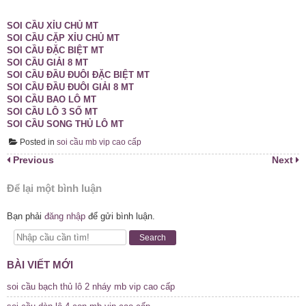
SOI CẦU XỈU CHỦ MT
SOI CẦU CẶP XỈU CHỦ MT
SOI CẦU ĐẶC BIỆT MT
SOI CẦU GIẢI 8 MT
SOI CẦU ĐẦU ĐUÔI ĐẶC BIỆT MT
SOI CẦU ĐẦU ĐUÔI GIẢI 8 MT
SOI CẦU BAO LÔ MT
SOI CẦU LÔ 3 SỐ MT
SOI CẦU SONG THỦ LÔ MT
Posted in
soi cầu mb vip cao cấp
Điều
Previous
Next
hướng
Để lại một bình luận
bài
viết
Bạn phải
đăng nhập
để gửi bình luận.
Search
BÀI VIẾT MỚI
soi cầu bạch thủ lô 2 nháy mb vip cao cấp