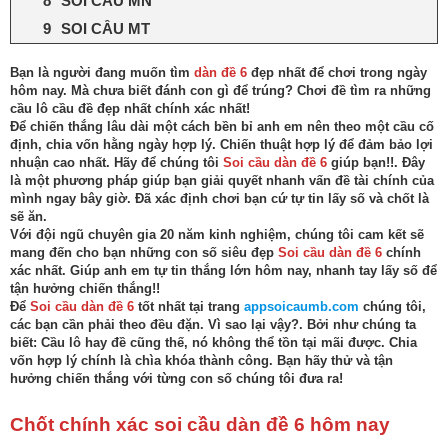
SOI CẦU MN
SOI CẦU MT
Bạn là người đang muốn tìm
dàn đề 6
đẹp nhất để chơi trong ngày
hôm nay. Mà chưa biết đánh con gì để trúng? Chơi đề tìm ra những
cầu lô cầu đề đẹp nhất chính xác nhất!
Để chiến thắng lâu dài một cách bền bỉ anh em nên theo một cầu cố
định, chia vốn hằng ngày hợp lý. Chiến thuật hợp lý để đảm bảo lợi
nhuận cao nhất. Hãy để chúng tôi
Soi cầu
dàn đề 6
giúp bạn!!. Đây
là một phương pháp giúp bạn giải quyết nhanh vấn đề tài chính của
mình ngay bây giờ. Đã xác định chơi bạn cứ tự tin lấy số và chốt là
sẽ ăn.
Với đội ngũ chuyên gia 20 năm kinh nghiệm, chúng tôi cam kết sẽ
mang đến cho bạn những con số siêu đẹp
Soi cầu
dàn đề 6
chính
xác nhất. Giúp anh em tự tin thắng lớn hôm nay, nhanh tay lấy số để
tận hưởng chiến thắng!!
Để
Soi cầu
dàn đề 6
tốt nhất tại trang
appsoicaumb.com
chúng tôi,
các bạn cần phải theo đều đặn. Vì sao lại vậy?. Bởi như chúng ta
biết: Cầu lô hay đề cũng thế, nó không thể tồn tại mãi được. Chia
vốn hợp lý chính là chìa khóa thành công. Bạn hãy thử và tận
hưởng chiến thắng với từng con số chúng tôi đưa ra!
Chốt chính xác
soi cầu
dàn đề 6
hôm nay