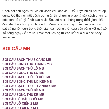
Cách soi cầu bạch thủ để dự đoán cầu dàn đề 6 số được nhiều người áp
dụng. Có thể nói một cách đơn giản thì phương pháp là này cách chọn ra
các con số có tỷ lệ về cao nhất. Sau đó nuôi chúng trong thời gian nhất
định để chờ chúng nổ. Muốn tìm được con số may mắn cần phải quan
sát và nghiên cứu trong thời gian dài. Đồng thời dựa vào bảng kết quả xổ
số hằng ngày để tìm ra được mối liên hệ từ các kết quả của các ngày
với nhau.
SOI CẦU MB
SOI CẦU BẠCH THỦ 3 CÀNG MB
SOI CẦU SONG THỦ 3 CÀNG MB
SOI CẦU BẠCH THỦ LÔ MB
SOI CẦU SONG THỦ LÔ MB
SOI CẦU BẠCH THỦ LÔ KÉP MB
SOI CẦU SONG THỦ LÔ KÉP MB
SOI CẦU BẠCH THỦ LÔ 2 NHÁY MB
SOI CẦU BẠCH THỦ ĐỀ MB
SOI CẦU SONG THỦ ĐỀ MB
SOI CẦU ĐỀ ĐẦU ĐUÔI MB
SOI CẦU LÔ XIÊN 2 MB
SOI CẦU LÔ XIÊN 3 MB