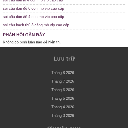
soi cầu dàn lô 4 con mb vip cao cấp
soi cầu dàn đề 6 con mb vip cao cấp
soi cầu dàn đề 4 con mb vip cao cấp
soi cầu bạch thủ 3 càng mb vip cao cấp
PHẢN HỒI GẦN ĐÂY
Không có bình luận nào để hiển thị.
Lưu trữ
Tháng 8 2026
Tháng 7 2026
Tháng 6 2026
Tháng 5 2026
Tháng 4 2026
Tháng 3 2026