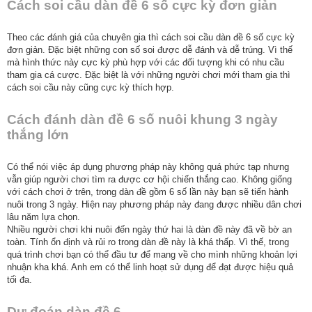
Cách soi cầu dàn đề 6 số cực kỳ đơn giản
Theo các đánh giá của chuyên gia thì cách soi cầu dàn đề 6 số cực kỳ
đơn giản. Đặc biệt những con số soi được dễ đánh và dễ trúng. Vì thế
mà hình thức này cực kỳ phù hợp với các đối tượng khi có nhu cầu
tham gia cá cược. Đặc biệt là với những người chơi mới tham gia thì
cách soi cầu này cũng cực kỳ thích hợp.
Cách đánh dàn đề 6 số nuôi khung 3 ngày
thắng lớn
Có thể nói việc áp dụng phương pháp này không quá phức tạp nhưng
vẫn giúp người chơi tìm ra được cơ hội chiến thắng cao. Không giống
với cách chơi ở trên, trong dàn đề gồm 6 số lần này bạn sẽ tiến hành
nuôi trong 3 ngày. Hiện nay phương pháp này đang được nhiều dân chơi
lâu năm lựa chọn.
Nhiều người chơi khi nuôi đến ngày thứ hai là dàn đề này đã về bờ an
toàn. Tính ổn định và rủi ro trong dàn đề này là khá thấp. Vì thế, trong
quá trình chơi bạn có thể đầu tư để mang về cho mình những khoản lợi
nhuận kha khá. Anh em có thể linh hoạt sử dụng để đạt được hiệu quả
tối đa.
Dự đoán dàn đề 6