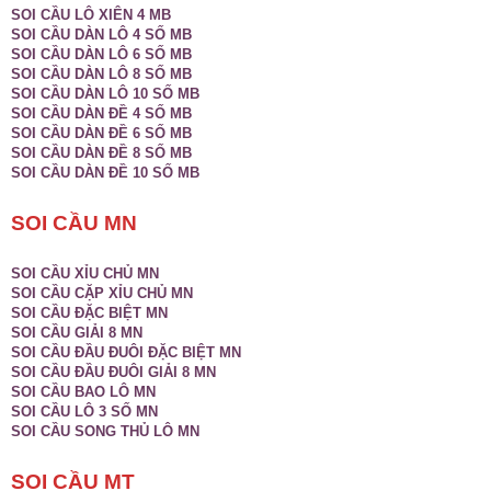
SOI CẦU LÔ XIÊN 4 MB
SOI CẦU DÀN LÔ 4 SỐ MB
SOI CẦU DÀN LÔ 6 SỐ MB
SOI CẦU DÀN LÔ 8 SỐ MB
SOI CẦU DÀN LÔ 10 SỐ MB
SOI CẦU DÀN ĐỀ 4 SỐ MB
SOI CẦU DÀN ĐỀ 6 SỐ MB
SOI CẦU DÀN ĐỀ 8 SỐ MB
SOI CẦU DÀN ĐỀ 10 SỐ MB
SOI CẦU MN
SOI CẦU XỈU CHỦ MN
SOI CẦU CẶP XỈU CHỦ MN
SOI CẦU ĐẶC BIỆT MN
SOI CẦU GIẢI 8 MN
SOI CẦU ĐẦU ĐUÔI ĐẶC BIỆT MN
SOI CẦU ĐẦU ĐUÔI GIẢI 8 MN
SOI CẦU BAO LÔ MN
SOI CẦU LÔ 3 SỐ MN
SOI CẦU SONG THỦ LÔ MN
SOI CẦU MT