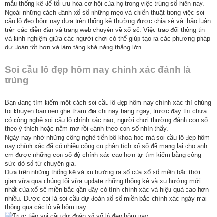
mẫu thống kê để tối ưu hóa cơ hội của họ trong việc trúng số hiện nay.
Ngoài những cách đánh xổ số những mẹo và chiến thuật trong việc soi
cầu lô đẹp hôm nay dựa trên thống kê thường được chia sẻ và thảo luận
trên các diễn đàn và trang web chuyên về xổ số. Việc trao đổi thông tin
và kinh nghiệm giữa các người chơi có thể giúp tạo ra các phương pháp
dự đoán tốt hơn và làm tăng khả năng thắng lớn.
Soi cầu lô đẹp hôm nay chính xác đánh là
trúng
Bạn đang tìm kiếm một cách soi cầu lô đẹp hôm nay chính xác thì chúng
tôi khuyên bạn nên ghé thăm địa chỉ này hàng ngày, trước đây thì chưa
có công nghệ soi cầu lô chính xác nào, người chơi thường đánh con số
theo ý thích hoặc nằm mơ rồi đánh theo con số nhìn thấy.
Ngày nay nhờ những công nghệ tiến bộ khoa học mà soi cầu lô đẹp hôm
nay chính xác đã có nhiều công cụ phân tích xổ số để mang lại cho anh
em được những con số độ chính xác cao hơn tự tìm kiếm bằng công
sức dò số từ chuyên gia.
Dựa trên những thống kê và xu hướng ra số của xổ số miền bắc thời
gian vừa qua chúng tôi vừa update những thống kê và xu hướng mới
nhất của xổ số miền bắc gần đây có tính chính xác và hiệu quả cao hơn
nhiều. Được coi là soi cầu dự đoán xổ số miền bắc chính xác ngày mai
thông qua các lô về hôm nay.