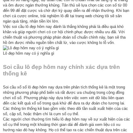
và ôm được ngàn thưởng khủng. Tân thủ sẽ lựa chọn các con số từ 00
đến 99 để đặt cược và chờ đợi kỳ quay diễn ra để nhận thưởng. Khi bạn
chơi cá cược online, trải nghiệm lô đề tại trang web chúng tôi sẽ săn
ngàn quà tặng, nhận tiền lời lớn.
Việc soi cầu lô đẹp hôm nay đánh là thắng không phải là điều quá khó
khăn và giúp người chơi có cơ hội chinh phục được nhiều ưu đãi. Với
chiến thuật và phương pháp phán đoán số chuẩn chỉnh này, bạn sẽ tha
hồ ôm được nhiều nguồn tiền chất lừ, vào cược không lo lỗ vốn.
Lô đẹp hôm nay có ý nghĩa gì
Soi cầu lô đẹp hôm nay chính xác dựa trên
thống kê
Soi cầu xổ số lô đẹp hôm nay dựa trên phân tích thống kê là một trong
những phương pháp phổ biến và rất được ưa chuộng trong cộng đồng
chơi xổ số. Phương pháp này dựa trên việc xem xét dữ liệu liên quan
đến các kết quả xổ số trong quá khứ để đưa ra dự đoán cho tương lai.
Các thông tin thống kê bao gồm việc theo dõi tần suất xuất hiện của các
số, cặp số, hoặc thậm chí là cụm số cụ thể.
Các người chơi thường tìm hiểu lô đẹp hôm nay về sự xuất hiện của các
số cụ thể trong một khoảng thời gian dài để đánh giá xem liệu có xu
hướng nào đó hay không. Họ có thể tạo ra các chiến thuật dựa trên các