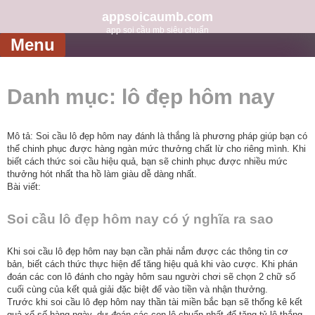
Skip
to
appsoicaumb.com
content
app soi cầu mb siêu chuẩn
Menu
Danh mục:
lô đẹp hôm nay
Mô tả: Soi cầu lô đẹp hôm nay đánh là thắng là phương pháp giúp bạn có
thể chinh phục được hàng ngàn mức thưởng chất lừ cho riêng mình. Khi
biết cách thức soi cầu hiệu quả, bạn sẽ chinh phục được nhiều mức
thưởng hót nhất tha hồ làm giàu dễ dàng nhất.
Bài viết:
Soi cầu lô đẹp hôm nay có ý nghĩa ra sao
Khi soi cầu lô đẹp hôm nay bạn cần phải nắm được các thông tin cơ
bản, biết cách thức thực hiện để tăng hiệu quả khi vào cược. Khi phán
đoán các con lô đánh cho ngày hôm sau người chơi sẽ chọn 2 chữ số
cuối cùng của kết quả giải đặc biệt để vào tiền và nhận thưởng.
Trước khi soi cầu lô đẹp hôm nay thần tài miền bắc bạn sẽ thống kê kết
quả xổ số hàng ngày, dự đoán các con lô chuẩn nhất để tăng tỷ lệ thắng