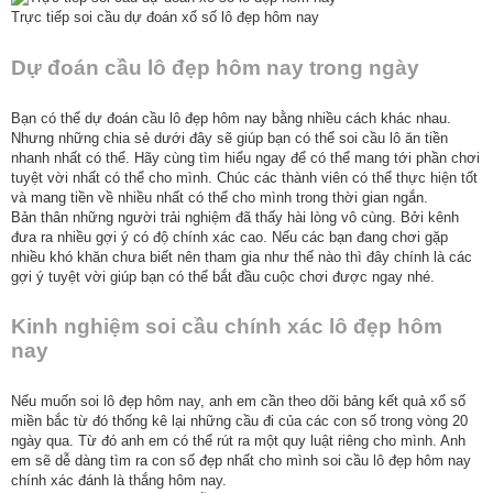
Trực tiếp soi cầu dự đoán xổ số lô đẹp hôm nay
Dự đoán cầu lô đẹp hôm nay trong ngày
Bạn có thể dự đoán cầu lô đẹp hôm nay bằng nhiều cách khác nhau.
Nhưng những chia sẻ dưới đây sẽ giúp bạn có thể soi cầu lô ăn tiền
nhanh nhất có thể. Hãy cùng tìm hiểu ngay để có thể mang tới phần chơi
tuyệt vời nhất có thể cho mình. Chúc các thành viên có thể thực hiện tốt
và mang tiền về nhiều nhất có thể cho mình trong thời gian ngắn.
Bản thân những người trải nghiệm đã thấy hài lòng vô cùng. Bởi kênh
đưa ra nhiều gợi ý có độ chính xác cao. Nếu các bạn đang chơi gặp
nhiều khó khăn chưa biết nên tham gia như thế nào thì đây chính là các
gợi ý tuyệt vời giúp bạn có thể bắt đầu cuộc chơi được ngay nhé.
Kinh nghiệm soi cầu chính xác lô đẹp hôm
nay
Nếu muốn soi lô đẹp hôm nay, anh em cần theo dõi bảng kết quả xổ số
miền bắc từ đó thống kê lại những cầu đi của các con số trong vòng 20
ngày qua. Từ đó anh em có thể rút ra một quy luật riêng cho mình. Anh
em sẽ dễ dàng tìm ra con số đẹp nhất cho mình soi cầu lô đẹp hôm nay
chính xác đánh là thắng hôm nay.