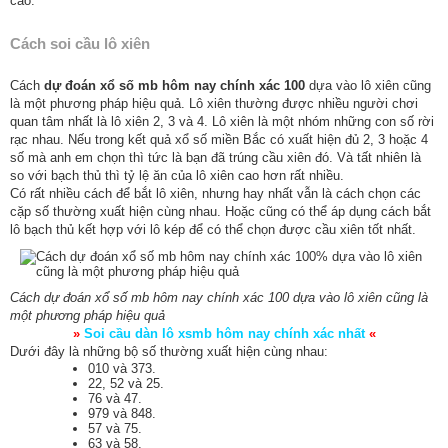
cao.
Cách soi cầu lô xiên
Cách
dự đoán xổ số mb hôm nay chính xác 100
dựa vào lô xiên cũng
là một phương pháp hiệu quả. Lô xiên thường được nhiều người chơi
quan tâm nhất là lô xiên 2, 3 và 4. Lô xiên là một nhóm những con số rời
rạc nhau. Nếu trong kết quả xổ số miền Bắc có xuất hiện đủ 2, 3 hoặc 4
số mà anh em chọn thì tức là bạn đã trúng cầu xiên đó. Và tất nhiên là
so với bạch thủ thì tỷ lệ ăn của lô xiên cao hơn rất nhiều.
Có rất nhiều cách để bắt lô xiên, nhưng hay nhất vẫn là cách chọn các
cặp số thường xuất hiện cùng nhau. Hoặc cũng có thể áp dụng cách bắt
lô bạch thủ kết hợp với lô kép để có thể chọn được cầu xiên tốt nhất.
Cách dự đoán xổ số mb hôm nay chính xác 100 dựa vào lô xiên cũng là
một phương pháp hiệu quả
»
Soi cầu dàn lô xsmb hôm nay chính xác nhất
«
Dưới đây là những bộ số thường xuất hiện cùng nhau:
010 và 373.
22, 52 và 25.
76 và 47.
979 và 848.
57 và 75.
63 và 58.