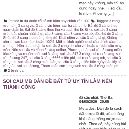
mẹo này không, vậy thì áp
dụng ngay nhé. » soi cầu
lô mb « Phương […]
Posted in
dự đoán xổ số mb hôm nay chính xác 100
Tagged
3 cang
mien phi
,
3 càng vip
,
3 càng vip hôm nay
,
ba càng mb
,
Bắt đề 3 càng theo
ngày chẵn lẻ
,
Bắt đề 3 càng theo thứ và bạch thủ lô
,
Bí kíp soi cầu 3 càng
miền bắc chuẩn nhất là gì
,
cầu 3 càng
,
cầu 3 càng vào bờ
,
độc thủ de 3 càng
,
Ghép đề 3 càng theo bóng tổng đề
,
Khái niệm về cầu 3 càng là gì
,
Không
nên tin vào kèo nào chuẩn 100%
,
Một số kinh nghiệm soi cầu chính xác nhất
cho bạn
,
Nên chấp nhận là soi cầu 3 càng chỉ cho vui hoặc chỉ đầu cầu may
mắn
,
Nên soi cầu và đánh 3 càng online
,
Phương pháp soi cầu 3 càng miền
bắc đúng và chuẩn nhất
,
soi 3 càng
,
soi cầu 247 3 càng
,
soi cau 3 cang
,
soi
cầu 3 càng 247
,
soi cầu 3 càng 6666 miễn phí
,
soi cau 3 cang mb
,
soi cầu 3
càng mb
,
soi cầu 3 càng miền bắc
,
soi cầu 3 càng miền bắc ngày nào lấy cầu
cũng ăn
,
soi cau 3cang
,
Tham khảo các trang web soi cầu 3 càng miễn phí
ở
2 bình luận
soi
cầu
SOI CẦU MB DÀN ĐỀ BẤT TỬ UY TÍN LÀM NÊN
3
càng
THÀNH CÔNG
miền
bắc
đã câp nhật:
Thứ Ba,
ngày
04/08/2026 - 20:05
nào
lấy
Meta des: Dàn đề là cách
cầu
đặt cược lô đề, xổ số tăng
cũng
ăn
khả năng thắng cược cao
nhất. Theo đó, hãy cùng bài