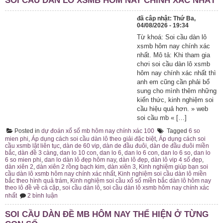
SOI CẦU DÀN LÔ XSMB HÔM NAY CHÍNH XÁC NHẤT
dàn
lô
siêu
đã câp nhật:
Thứ Ba,
chuẩn
04/08/2026 - 19:34
nhanh
tay
Từ khoá: Soi cầu dàn lô
nhận
xsmb hôm nay chính xác
cầu
nhất. Mô tả: Khi tham gia
đẹp
chơi soi cầu dàn lô xsmb
hôm nay chính xác nhất thì
anh em cũng cần phải bổ
sung cho mình thêm những
kiến thức, kinh nghiệm soi
cầu hiệu quả hơn. » web
soi cầu mb « […]
Posted in
dự đoán xổ số mb hôm nay chính xác 100
Tagged
6 so
mien phi
,
Áp dụng cách soi cầu dàn lô theo giải đặc biệt
,
Áp dụng cách soi
cầu xsmb lật liên tục
,
dàn de 60 vip
,
dàn de đầu đuôi
,
dàn de đầu đuôi miền
bắc
,
dàn đề 3 càng
,
dan lo 10 con
,
dan lo 6
,
dan lo 6 con
,
dan lo 6 so
,
dan lo
6 so mien phi
,
dan lo dàn lô đẹp hôm nay
,
dàn lô đẹp
,
dàn lô vip 4 số đẹp
,
dàn xiên 2
,
dàn xiên 2 rồng bạch kim
,
dàn xiên 3
,
Kinh nghiệm giúp bạn soi
cầu dàn lô xsmb hôm nay chính xác nhất
,
Kinh nghiệm soi cầu dàn lô miền
bắc theo hình quả trám
,
Kinh nghiệm soi cầu xổ số miền bắc dàn lô hôm nay
theo lô đề về cả cặp
,
soi cầu dàn lô
,
soi cầu dàn lô xsmb hôm nay chính xác
ở
nhất
2 bình luận
soi
cầu
SOI CẦU DÀN ĐỀ MB HÔM NAY THỂ HIỆN Ở TỪNG
dàn
lô