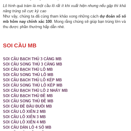
Lô hình quả trám là một cầu lô rất ít khi xuất hiện nhưng nếu gặp thì khả
năng trúng sẽ cực kỳ cao
Như vậy, chúng ta đã cùng tham khảo xong những cách
dự đoán xổ số
mb hôm nay chính xác 100
. Mong rằng chúng sẽ giúp bạn trúng lớn và
thu được phần thường hấp dẫn nhé.
SOI CẦU MB
SOI CẦU BẠCH THỦ 3 CÀNG MB
SOI CẦU SONG THỦ 3 CÀNG MB
SOI CẦU BẠCH THỦ LÔ MB
SOI CẦU SONG THỦ LÔ MB
SOI CẦU BẠCH THỦ LÔ KÉP MB
SOI CẦU SONG THỦ LÔ KÉP MB
SOI CẦU BẠCH THỦ LÔ 2 NHÁY MB
SOI CẦU BẠCH THỦ ĐỀ MB
SOI CẦU SONG THỦ ĐỀ MB
SOI CẦU ĐỀ ĐẦU ĐUÔI MB
SOI CẦU LÔ XIÊN 2 MB
SOI CẦU LÔ XIÊN 3 MB
SOI CẦU LÔ XIÊN 4 MB
SOI CẦU DÀN LÔ 4 SỐ MB