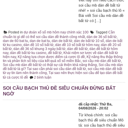
viết này tìm hiểu cách thức
soi cầu mb dàn đề bất tử
nhé! » soi cầu bạch thủ lô «
Bài viết Soi cầu mb dàn đề
bất tử có […]
Posted in
dự đoán xổ số mb hôm nay chính xác 100
Tagged
Cần
chuẩn bị gì để có thể soi cầu dàn đề thành công nhất
,
dàn de 36 số bất tử
,
dan de 60 bat tu
,
dan de bat tu
,
dàn de bất tử
,
dàn de bất tử 10 số
,
dàn de bất
tử ku casino
,
dàn đề 10 số bất tử
,
dàn đề 10 số bất tử hôm nay
,
dàn đề 20 số
bất tử
,
dàn đề 36 số khung 3 ngày bất tử
,
dàn đề bất tử
,
dàn đề bất tử hôm
nay
,
dàn đề bất tử ku casino
,
đề bất tử
,
Khái niệm sơ lược về dàn đề bất tử
hiện nay
,
Kỹ năng lựa chọn được điểm cá cược lô đề
,
Kỹ năng thu thập thông
tin và phân tích số liệu của kết quả xổ số miền Bắc
,
soi cầu mb dàn đề bất tử
,
Soi cầu mb dàn đề bất tử có thật sự cải thiện khả năng thắng
,
Soi cầu mb dàn
đề bất tử là gì? Tại sao cần phải soi cầu dàn đề bất tử
,
soi cầu mb dàn đề bất
tử uy tín làm nên thành công
,
Tại sao nên thực hiện soi cầu để tạo dàn đề bất
ở
tử cá cược lô đề
2 bình luận
soi
cầu
SOI CẦU BẠCH THỦ ĐỀ SIÊU CHUẨN ĐỪNG BẤT
mb
dàn
NGỜ
đề
bất
đã câp nhật:
Thứ Ba,
tử
04/08/2026 - 20:02
uy
tín
Từ khoá chính: soi cầu
làm
bạch thủ đề siêu chuẩn Mô
nên
thành
tả: soi cầu bạch thủ đề siêu