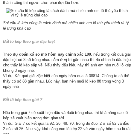
thành công thì người chơi phải đợi lâu hơn.
Soi cầu lô kép cũng là cách đánh mà nhiều anh em lô thủ yêu thích vì tỷ
lệ trúng khá cao
Bắt lô kép theo giải đặc biệt
Theo
dự đoán xổ số mb hôm nay chính xác 100
, nếu trong kết quả giải
đặc biệt có 3 số trùng nhau nằm ở vị trí gần nhau thì đó chính là dấu hiệu
cho thấy lô kép sắp về. Nếu thấy dấu hiệu này thì anh em nên nuôi lô kép
khung 3 ngày nhé.
Ví dụ: Kết quả giải đặc biệt của ngày hôm qua là 08814. Chúng ta có thể
thấy có số 88 gần nhau. Lúc này, bạn nên nuôi lô kép 88 trong vòng 3
ngày nhé.
Bắt lô kép theo giải 7
Nếu trong giải 7 có xuất hiện đầu và đuôi trùng nhau thì khả năng cao lô
kép sẽ xuất hiện trong thời gian tới.
Ví dụ: Giải 7 có kết quả là 92, 26, 48, 70, trong đó đuôi 2 ở số 92 và đầu
2 của số 26. Như vậy khả năng cao lô kép 22 về vào ngày hôm sau là rất