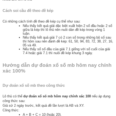
Cách soi cầu đề theo đề kép
Có những cách tính đề theo đề kép cụ thể như sau:
Nếu thấy kết quả giải đặc biệt xuất hiện 2 số đầu hoặc 2 số
giữa là kép thì lô thủ nên nuôi dàn đề kép trong vòng 1
tuần.
Nếu thấy kết quả giải 7 có 2 con số trong những bộ số sau
thì hôm sau nên đánh đề kép: 61, 50, 94, 83, 72, 38, 27, 16,
05 và 49.
Nếu thấy số số đầu của giải 7.1 giống với số cuối của giải
7.4 hoặc giải 7.1 thì nuôi đề kép khung 3 ngày.
Hướng dẫn dự đoán xổ số mb hôm nay chính
xác 100%
Dự đoán xổ số mb theo công thức
Lô thủ có thể
dự đoán xổ số mb hôm nay chính xác 100
nếu áp dụng
công thức sau:
Giả sử 2 ngày trước, kết quả đề lần lượt là AB và XY.
Công thức:
A + B + C = 10 (hoặc 20).