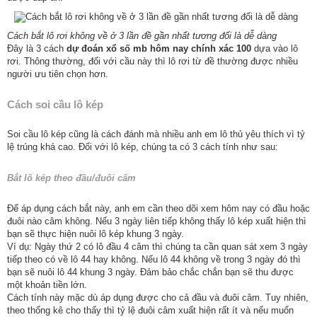
Cách bắt lô rơi không về ở 3 lần đề gần nhất tương đối là dễ dàng
Đây là 3 cách
dự đoán xổ số mb hôm nay chính xác 100
dựa vào lô
rơi. Thông thường, đối với cầu này thì lô rơi từ đề thường được nhiều
người ưu tiên chọn hơn.
Cách soi cầu lô kép
Soi cầu lô kép cũng là cách đánh mà nhiều anh em lô thủ yêu thích vì tỷ
lệ trúng khá cao. Đối với lô kép, chúng ta có 3 cách tính như sau:
Bắt lô kép theo đầu/đuôi câm
Để áp dụng cách bắt này, anh em cần theo dõi xem hôm nay có đầu hoặc
đuôi nào câm không. Nếu 3 ngày liên tiếp không thấy lô kép xuất hiện thì
bạn sẽ thực hiện nuôi lô kép khung 3 ngày.
Ví dụ: Ngày thứ 2 có lô đầu 4 câm thì chúng ta cần quan sát xem 3 ngày
tiếp theo có về lô 44 hay không. Nếu lô 44 không về trong 3 ngày đó thì
bạn sẽ nuôi lô 44 khung 3 ngày. Đảm bảo chắc chắn bạn sẽ thu được
một khoản tiền lớn.
Cách tính này mặc dù áp dụng được cho cả đầu và đuôi câm. Tuy nhiên,
theo thống kê cho thấy thì tỷ lệ đuôi câm xuất hiện rất ít và nếu muốn