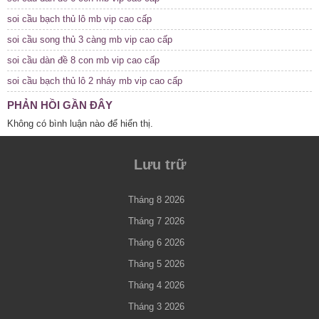
soi cầu bạch thủ lô mb vip cao cấp
soi cầu song thủ 3 càng mb vip cao cấp
soi cầu dàn đề 8 con mb vip cao cấp
soi cầu bạch thủ lô 2 nháy mb vip cao cấp
PHẢN HỒI GẦN ĐÂY
Không có bình luận nào để hiển thị.
Lưu trữ
Tháng 8 2026
Tháng 7 2026
Tháng 6 2026
Tháng 5 2026
Tháng 4 2026
Tháng 3 2026