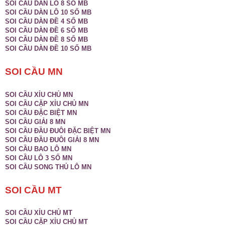
SOI CẦU DÀN LÔ 8 SỐ MB
SOI CẦU DÀN LÔ 10 SỐ MB
SOI CẦU DÀN ĐỀ 4 SỐ MB
SOI CẦU DÀN ĐỀ 6 SỐ MB
SOI CẦU DÀN ĐỀ 8 SỐ MB
SOI CẦU DÀN ĐỀ 10 SỐ MB
SOI CẦU MN
SOI CẦU XỈU CHỦ MN
SOI CẦU CẶP XỈU CHỦ MN
SOI CẦU ĐẶC BIỆT MN
SOI CẦU GIẢI 8 MN
SOI CẦU ĐẦU ĐUÔI ĐẶC BIỆT MN
SOI CẦU ĐẦU ĐUÔI GIẢI 8 MN
SOI CẦU BAO LÔ MN
SOI CẦU LÔ 3 SỐ MN
SOI CẦU SONG THỦ LÔ MN
SOI CẦU MT
SOI CẦU XỈU CHỦ MT
SOI CẦU CẶP XỈU CHỦ MT