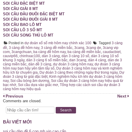
SOI CẦU ĐẶC BIỆT MT
SOI CẦU GIẢI 8 MT
SOI CẦU ĐẦU ĐUÔI ĐẶC BIỆT MT
SOI CẦU ĐẦU ĐUÔI GIẢI 8 MT
SOI CẦU BAO LÔ MT
SOI CẦU LÔ 3 SỐ MT
SOI CẦU SONG THỦ LÔ MT
Posted in
dự đoán xổ số mb hôm nay chính xác 100
Tagged
3 càng
đề
,
3 càng đề hôm nay
,
3 càng đề miền bắc
,
3cang
,
3cang de
,
3cang vip
com
,
3cangchuan
,
ba càng đề hôm nay
,
ba càng đề miền bắc
,
caudacbiet
,
cauvip66
,
chinhxac100
,
dàn 3 càng
,
dàn 3 càng 10 số
,
dàn 3 càng 10 số
khung 3 ngày
,
dàn 3 càng 6 số miền bắc
,
dan 3cang
,
dàn 4 càng
,
dàn de 3
càng miền bắc
,
dàn đề 3 càng
,
dự đoán 3 càng hôm nay
,
dự đoán 3 càng
hôm nay bạn hãy yên tâm lấy số
,
Dự đoán 3 càng hôm nay và kinh nghiệm
hữu ích từ chuyên gia
,
Dự đoán 3 càng theo những ngày thứ trong ngày
,
Dự
đoán 3 càng từ giải đặc biệt
,
Kinh nghiệm hữu ích khi dự đoán 3 càng hôm
nay
,
Soi cầu bóng âm dương
,
Soi cầu dự đoán 3 càng hôm nay hiệu quả từ
bạc nhớ
,
Soi cầu dựa vào giấc mơ
,
Tổng hợp các cách soi cầu dự đoán 3
càng hôm nay hiệu quả
Điều
Previous
Next
Comments are closed.
hướng
bài
Search
viết
BÀI VIẾT MỚI
soi cầu dàn đề 6 con mb vip cao cấp