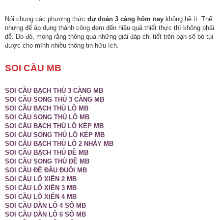
Nói chung các phương thức
dự đoán 3 càng hôm nay
không hề ít. Thế
nhưng để áp dụng thành công đem đến hiệu quả thiết thực thì không phải
dễ. Do đó, mong rằng thông qua những giải đáp chi tiết trên bạn sẽ bỏ túi
được cho mình nhiều thông tin hữu ích.
SOI CẦU MB
SOI CẦU BẠCH THỦ 3 CÀNG MB
SOI CẦU SONG THỦ 3 CÀNG MB
SOI CẦU BẠCH THỦ LÔ MB
SOI CẦU SONG THỦ LÔ MB
SOI CẦU BẠCH THỦ LÔ KÉP MB
SOI CẦU SONG THỦ LÔ KÉP MB
SOI CẦU BẠCH THỦ LÔ 2 NHÁY MB
SOI CẦU BẠCH THỦ ĐỀ MB
SOI CẦU SONG THỦ ĐỀ MB
SOI CẦU ĐỀ ĐẦU ĐUÔI MB
SOI CẦU LÔ XIÊN 2 MB
SOI CẦU LÔ XIÊN 3 MB
SOI CẦU LÔ XIÊN 4 MB
SOI CẦU DÀN LÔ 4 SỐ MB
SOI CẦU DÀN LÔ 6 SỐ MB