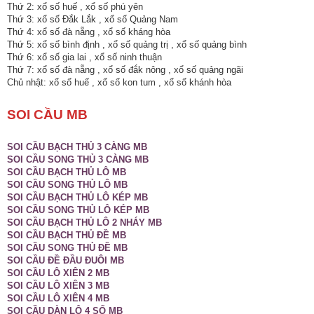
Thứ 2: xổ số huế , xổ số phú yên
Thứ 3: xổ số Đắk Lắk , xổ số Quảng Nam
Thứ 4: xổ số đà nẵng , xổ số kháng hòa
Thứ 5: xổ số bình định , xổ số quảng trị , xổ số quảng bình
Thứ 6: xổ số gia lai , xổ số ninh thuận
Thứ 7: xổ số đà nẵng , xổ số đắk nông , xổ số quảng ngãi
Chủ nhật: xổ số huế , xổ số kon tum , xổ số khánh hòa
SOI CẦU MB
SOI CẦU BẠCH THỦ 3 CÀNG MB
SOI CẦU SONG THỦ 3 CÀNG MB
SOI CẦU BẠCH THỦ LÔ MB
SOI CẦU SONG THỦ LÔ MB
SOI CẦU BẠCH THỦ LÔ KÉP MB
SOI CẦU SONG THỦ LÔ KÉP MB
SOI CẦU BẠCH THỦ LÔ 2 NHÁY MB
SOI CẦU BẠCH THỦ ĐỀ MB
SOI CẦU SONG THỦ ĐỀ MB
SOI CẦU ĐỀ ĐẦU ĐUÔI MB
SOI CẦU LÔ XIÊN 2 MB
SOI CẦU LÔ XIÊN 3 MB
SOI CẦU LÔ XIÊN 4 MB
SOI CẦU DÀN LÔ 4 SỐ MB