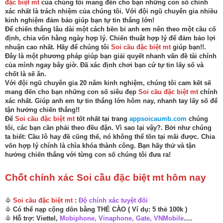
đặc biệt mt
của chúng tôi mang đến cho bạn những con số chính
xác nhất là trách nhiệm của chúng tôi. Với đội ngũ chuyên gia nhiều
kinh nghiệm đảm bảo giúp bạn tự tin thắng lớn!
Để chiến thắng lâu dài một cách bền bỉ anh em nên theo một cầu cố
định, chia vốn hằng ngày hợp lý. Chiến thuật hợp lý để đảm bảo lợi
nhuận cao nhất. Hãy để chúng tôi
Soi cầu
đặc biệt mt
giúp bạn!!.
Đây là một phương pháp giúp bạn giải quyết nhanh vấn đề tài chính
của mình ngay bây giờ. Đã xác định chơi bạn cứ tự tin lấy số và
chốt là sẽ ăn.
Với đội ngũ chuyên gia 20 năm kinh nghiệm, chúng tôi cam kết sẽ
mang đến cho bạn những con số siêu đẹp
Soi cầu đặc biệt mt
chính
xác nhất. Giúp anh em tự tin thắng lớn hôm nay, nhanh tay lấy số để
tận hưởng chiến thắng!!
Để
Soi cầu
đặc biệt mt
tốt nhất tại trang
appsoicaumb.com
chúng
tôi, các bạn cần phải theo đều đặn. Vì sao lại vậy?. Bởi như chúng
ta biết: Cầu lô hay đề cũng thế, nó không thể tồn tại mãi được. Chia
vốn hợp lý chính là chìa khóa thành công. Bạn hãy thử và tận
hưởng chiến thắng với từng con số chúng tôi đưa ra!
Chốt chính xác Soi cầu
đặc biệt mt
hôm nay
♧
Soi cầu
đặc biệt mt
:
Độ chính xác tuyệt đối
♧ Có thể nạp cộng dồn bằng THẺ CÀO ( Ví dụ: 5 thẻ 100k )
♧ Hỗ trợ: Viettel,
Mobiphone, Vinaphone, Gate, VNMobile
….