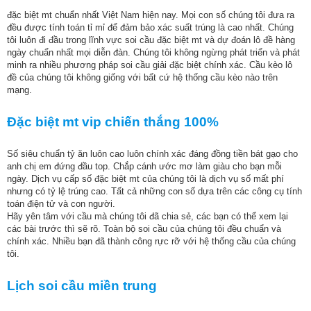
đặc biệt mt chuẩn nhất Việt Nam hiện nay. Mọi con số chúng tôi đưa ra
đều được tính toán tỉ mỉ để đảm bảo xác suất trúng là cao nhất. Chúng
tôi luôn đi đầu trong lĩnh vực soi cầu đặc biệt mt và dự đoán lô đề hàng
ngày chuẩn nhất mọi diễn đàn. Chúng tôi không ngừng phát triển và phát
minh ra nhiều phương pháp soi cầu giải đặc biệt chính xác. Cầu kèo lô
đề của chúng tôi không giống với bất cứ hệ thống cầu kèo nào trên
mạng.
Đặc biệt mt vip chiến thắng 100%
Số siêu chuẩn tỷ ăn luôn cao luôn chính xác đáng đồng tiền bát gạo cho
anh chị em đứng đầu top. Chắp cánh ước mơ làm giàu cho bạn mỗi
ngày. Dịch vụ cấp số đặc biệt mt của chúng tôi là dịch vụ số mất phí
nhưng có tỷ lệ trúng cao. Tất cả những con số dựa trên các công cụ tính
toán điện tử và con người.
Hãy yên tâm với cầu mà chúng tôi đã chia sẻ, các bạn có thể xem lại
các bài trước thì sẽ rõ. Toàn bộ soi cầu của chúng tôi đều chuẩn và
chính xác. Nhiều bạn đã thành công rực rỡ với hệ thống cầu của chúng
tôi.
Lịch soi cầu miền trung