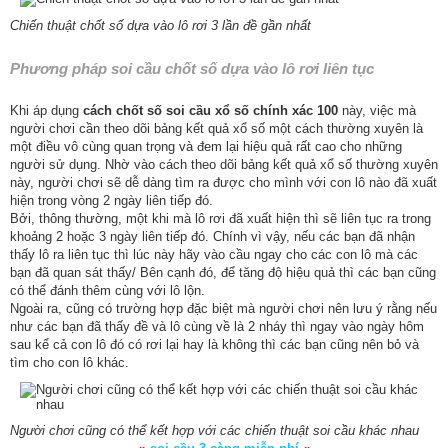
Chiến thuật chốt số dựa vào lô rơi 3 lần đề gần nhất
Phương pháp soi cầu chốt số dựa vào lô rơi liên tục
Khi áp dụng
cách chốt số soi cầu xổ số chính xác 100
này, việc mà
người chơi cần theo dõi bảng kết quả xổ số một cách thường xuyên là
một điều vô cùng quan trọng và đem lại hiệu quả rất cao cho những
người sử dụng. Nhờ vào cách theo dõi bảng kết quả xổ số thường xuyên
này, người chơi sẽ dễ dàng tìm ra được cho mình với con lô nào đã xuất
hiện trong vòng 2 ngày liên tiếp đó.
Bởi, thông thường, một khi mà lô rơi đã xuất hiện thì sẽ liên tục ra trong
khoảng 2 hoặc 3 ngày liên tiếp đó. Chính vì vậy, nếu các bạn đã nhận
thấy lô ra liên tục thì lúc này hãy vào cầu ngay cho các con lô mà các
bạn đã quan sát thấy/ Bên cạnh đó, để tăng độ hiệu quả thì các bạn cũng
có thể đánh thêm cùng với lô lộn.
Ngoài ra, cũng có trường hợp đặc biệt mà người chơi nên lưu ý rằng nếu
như các bạn đã thấy đề và lô cùng về là 2 nháy thì ngay vào ngày hôm
sau kể cả con lô đó có rơi lại hay là không thì các bạn cũng nên bỏ và
tìm cho con lô khác.
Người chơi cũng có thể kết hợp với các chiến thuật soi cầu khác nhau