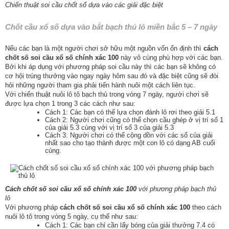
Chiến thuật soi cầu chốt số dựa vào các giải đặc biệt
Chốt cầu xổ số dựa vào bắt bạch thủ lô miền bắc 5 – 7 ngày
Nếu các bạn là một người chơi sở hữu một nguồn vốn ổn định thì
cách
chốt số soi cầu xổ số chính xác 100
này vô cùng phù hợp với các bạn.
Bởi khi áp dụng với phương pháp soi cầu này thì các bạn sẽ không có
cơ hội trúng thưởng vào ngay ngày hôm sau đó và đặc biệt cũng sẽ đòi
hỏi những người tham gia phải tiến hành nuôi một cách liên tục.
Với chiến thuật nuôi lô tô bạch thủ trong vòng 7 ngày, người chơi sẽ
được lựa chọn 1 trong 3 các cách như sau:
Cách 1: Các bạn có thể lựa chọn đánh lô rơi theo giải 5.1
Cách 2: Người chơi cũng có thể chọn cầu ghép ở vị trí số 1
của giải 5.3 cùng với vị trí số 3 của giải 5.3
Cách 3: Người chơi có thể cộng dồn với các số của giải
nhất sao cho tạo thành được một con lô có dạng AB cuối
cùng.
Cách chốt số soi cầu xổ số chính xác 100
với phương pháp bạch thủ
lô
Với phương pháp
cách chốt số soi cầu xổ số chính xác 100
theo cách
nuôi lô tô trong vòng 5 ngày, cụ thể như sau:
Cách 1: Các bạn chỉ cần lấy bóng của giải thưởng 7.4 có