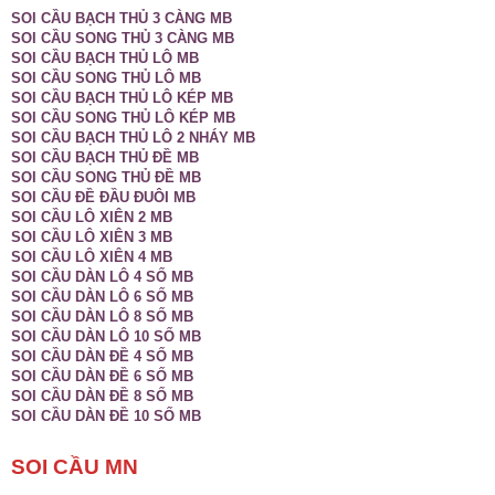
SOI CẦU BẠCH THỦ 3 CÀNG MB
SOI CẦU SONG THỦ 3 CÀNG MB
SOI CẦU BẠCH THỦ LÔ MB
SOI CẦU SONG THỦ LÔ MB
SOI CẦU BẠCH THỦ LÔ KÉP MB
SOI CẦU SONG THỦ LÔ KÉP MB
SOI CẦU BẠCH THỦ LÔ 2 NHÁY MB
SOI CẦU BẠCH THỦ ĐỀ MB
SOI CẦU SONG THỦ ĐỀ MB
SOI CẦU ĐỀ ĐẦU ĐUÔI MB
SOI CẦU LÔ XIÊN 2 MB
SOI CẦU LÔ XIÊN 3 MB
SOI CẦU LÔ XIÊN 4 MB
SOI CẦU DÀN LÔ 4 SỐ MB
SOI CẦU DÀN LÔ 6 SỐ MB
SOI CẦU DÀN LÔ 8 SỐ MB
SOI CẦU DÀN LÔ 10 SỐ MB
SOI CẦU DÀN ĐỀ 4 SỐ MB
SOI CẦU DÀN ĐỀ 6 SỐ MB
SOI CẦU DÀN ĐỀ 8 SỐ MB
SOI CẦU DÀN ĐỀ 10 SỐ MB
SOI CẦU MN