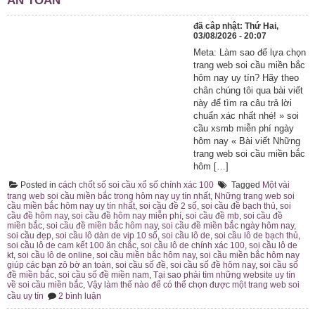
AN TOÀN
đã câp nhật:
Thứ Hai,
03/08/2026 - 20:07
Meta: Làm sao để lựa chọn
trang web soi cầu miền bắc
hôm nay uy tín? Hãy theo
chân chúng tôi qua bài viết
này để tìm ra câu trả lời
chuẩn xác nhất nhé! » soi
cầu xsmb miễn phí ngày
hôm nay « Bài viết Những
trang web soi cầu miền bắc
hôm […]
Posted in
cách chốt số soi cầu xổ số chính xác 100
Tagged
Một vài
trang web soi cầu miền bắc trong hôm nay uy tín nhất
,
Những trang web soi
cầu miền bắc hôm nay uy tín nhất
,
soi cầu đề 2 số
,
soi cầu đề bạch thủ
,
soi
cầu đề hôm nay
,
soi cầu đề hôm nay miễn phí
,
soi cầu đề mb
,
soi cầu đề
miền bắc
,
soi cầu đề miền bắc hôm nay
,
soi cầu đề miền bắc ngày hôm nay
,
soi cầu đẹp
,
soi cầu lô dàn de vip 10 số
,
soi cầu lô de
,
soi cầu lô de bạch thủ
,
soi cầu lô de cam kết 100 ăn chắc
,
soi cầu lô de chính xác 100
,
soi cầu lô de
kt
,
soi cầu lô de online
,
soi cầu miền bắc hôm nay
,
soi cầu miền bắc hôm nay
giúp các bạn zô bờ an toàn
,
soi cầu số đề
,
soi cầu số đề hôm nay
,
soi cầu số
đề miền bắc
,
soi cầu số đề miền nam
,
Tại sao phải tìm những website uy tín
về soi cầu miền bắc
,
Vậy làm thế nào để có thể chọn được một trang web soi
ở
cầu uy tín
2 bình luận
soi
cầu