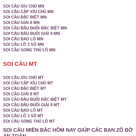
SOI CẦU XỈU CHỦ MN
SOI CẦU CẶP XỈU CHỦ MN
SOI CẦU ĐẶC BIỆT MN
SOI CẦU GIẢI 8 MN
SOI CẦU ĐẦU ĐUÔI ĐẶC BIỆT MN
SOI CẦU ĐẦU ĐUÔI GIẢI 8 MN
SOI CẦU BAO LÔ MN
SOI CẦU LÔ 3 SỐ MN
SOI CẦU SONG THỦ LÔ MN
SOI CẦU MT
SOI CẦU XỈU CHỦ MT
SOI CẦU CẶP XỈU CHỦ MT
SOI CẦU ĐẶC BIỆT MT
SOI CẦU GIẢI 8 MT
SOI CẦU ĐẦU ĐUÔI ĐẶC BIỆT MT
SOI CẦU ĐẦU ĐUÔI GIẢI 8 MT
SOI CẦU BAO LÔ MT
SOI CẦU LÔ 3 SỐ MT
SOI CẦU SONG THỦ LÔ MT
SOI CẦU MIỀN BẮC HÔM NAY GIÚP CÁC BẠN ZÔ BỜ