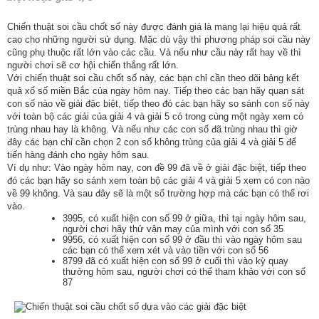
Chiến thuật soi cầu chốt số này được đánh giá là mang lại hiệu quả rất
cao cho những người sử dụng. Mặc dù vậy thì phương pháp soi cầu này
cũng phụ thuộc rất lớn vào các cầu. Và nếu như cầu này rất hay về thì
người chơi sẽ cơ hội chiến thắng rất lớn.
Với chiến thuật soi cầu chốt số này, các bạn chỉ cần theo dõi bảng kết
quả xổ số miền Bắc của ngày hôm nay. Tiếp theo các bạn hãy quan sát
con số nào về giải đặc biệt, tiếp theo đó các bạn hãy so sánh con số này
với toàn bộ các giải của giải 4 và giải 5 có trong cùng một ngày xem có
trùng nhau hay là không. Và nếu như các con số đã trùng nhau thì giờ
đây các bạn chỉ cần chọn 2 con số không trùng của giải 4 và giải 5 để
tiến hàng đánh cho ngày hôm sau.
Ví dụ như: Vào ngày hôm nay, con đề 99 đã về ở giải đặc biệt, tiếp theo
đó các bạn hãy so sánh xem toàn bộ các giải 4 và giải 5 xem có con nào
về 99 không. Và sau đây sẽ là một số trường hợp mà các bạn có thể rơi
vào.
3995, có xuất hiện con số 99 ở giữa, thì tại ngày hôm sau,
người chơi hãy thử vận may của mình với con số 35
9956, có xuất hiện con số 99 ở đầu thì vào ngày hôm sau
các bạn có thể xem xét và vào tiền với con số 56
8799 đã có xuất hiện con số 99 ở cuối thì vào kỳ quay
thưởng hôm sau, người chơi có thể tham khảo với con số
87