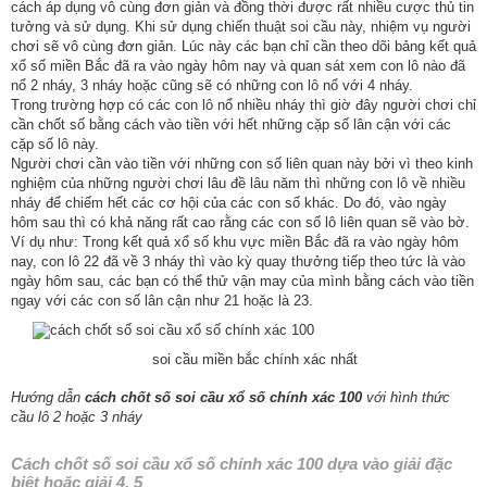
cách áp dụng vô cùng đơn giản và đồng thời được rất nhiều cược thủ tin
tưởng và sử dụng. Khi sử dụng chiến thuật soi cầu này, nhiệm vụ người
chơi sẽ vô cùng đơn giản. Lúc này các bạn chỉ cần theo dõi bảng kết quả
xổ số miền Bắc đã ra vào ngày hôm nay và quan sát xem con lô nào đã
nổ 2 nháy, 3 nháy hoặc cũng sẽ có những con lô nổ với 4 nháy.
Trong trường hợp có các con lô nổ nhiều nháy thì giờ đây người chơi chỉ
cần chốt số bằng cách vào tiền với hết những cặp số lân cận với các
cặp số lô này.
Người chơi cần vào tiền với những con số liên quan này bởi vì theo kinh
nghiệm của những người chơi lâu đề lâu năm thì những con lô về nhiều
nháy để chiếm hết các cơ hội của các con số khác. Do đó, vào ngày
hôm sau thì có khả năng rất cao rằng các con số lô liên quan sẽ vào bờ.
Ví dụ như: Trong kết quả xổ số khu vực miền Bắc đã ra vào ngày hôm
nay, con lô 22 đã về 3 nháy thì vào kỳ quay thưởng tiếp theo tức là vào
ngày hôm sau, các bạn có thể thử vận may của mình bằng cách vào tiền
ngay với các con số lân cận như 21 hoặc là 23.
soi cầu miền bắc chính xác nhất
Hướng dẫn
cách chốt số soi cầu xổ số chính xác 100
với hình thức
cầu lô 2 hoặc 3 nháy
Cách chốt số soi cầu xổ số chính xác 100 dựa vào giải đặc
biệt hoặc giải 4, 5