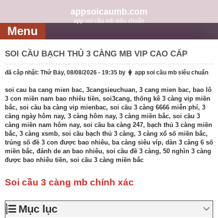
Skip
to
appsoicaumb.com
content
app soi cầu mb siêu chuẩn
Menu
SOI CẦU BẠCH THỦ 3 CÀNG MB VIP CAO CẤP
đã câp nhật:
Thứ Bảy, 08/08/2026 - 19:35
by
app soi cầu mb siêu chuẩn
soi cau ba cang mien bac, 3cangsieuchuan, 3 cang mien bac, bao lô
3 con miền nam bao nhiêu tiền, soi3cang, thống kê 3 càng vip miền
bắc, soi cầu ba càng vip mienbac, soi cầu 3 càng 6666 miễn phí, 3
càng ngày hôm nay, 3 càng hôm nay, 3 càng miền bắc, soi cầu 3
càng miền nam hôm nay, soi cầu ba càng 247, bạch thủ 3 càng miền
bắc, 3 càng xsmb, soi cầu bạch thủ 3 càng, 3 càng xổ số miền bắc,
trúng số đề 3 con được bao nhiêu, ba càng siêu víp, dàn 3 càng 6 số
miền bắc, đánh de an bao nhiêu, soi cầu đề 3 càng, 50 nghìn 3 càng
được bao nhiêu tiền, soi cầu 3 càng miền bắc
Soi cầu 3 càng mb chính xác
Mục lục