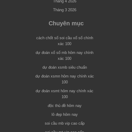
Tháng 4 2026
Tháng 3 2026
Chuyên mục
cách chốt số soi cầu xổ số chính
xác 100
dự đoán xổ số mb hôm nay chính
xác 100
dự đoán xsmb siêu chuẩn
dự đoán xsmn hôm nay chính xác
100
dự đoán xsmt hôm nay chính xác
100
độc thủ đề hôm nay
lô đẹp hôm nay
soi cầu mb vip cao cấp