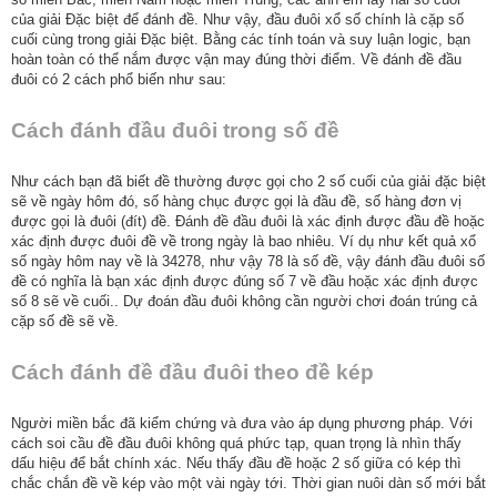
của giải Đặc biệt để đánh đề. Như vậy, đầu đuôi xổ số chính là cặp số
cuối cùng trong giải Đặc biệt. Bằng các tính toán và suy luận logic, bạn
hoàn toàn có thể nắm được vận may đúng thời điểm. Về đánh đề đầu
đuôi có 2 cách phổ biến như sau:
Cách đánh đầu đuôi trong số đề
Như cách bạn đã biết đề thường được gọi cho 2 số cuối của giải đặc biệt
sẽ về ngày hôm đó, số hàng chục được gọi là đầu đề, số hàng đơn vị
được gọi là đuôi (đít) đề. Đánh đề đầu đuôi là xác định được đầu đề hoặc
xác định được đuôi đề về trong ngày là bao nhiêu. Ví dụ như kết quả xổ
số ngày hôm nay về là 34278, như vậy 78 là số đề, vậy đánh đầu đuôi số
đề có nghĩa là bạn xác định được đúng số 7 về đầu hoặc xác định được
số 8 sẽ về cuối.. Dự đoán đầu đuôi không cần người chơi đoán trúng cả
cặp số đề sẽ về.
Cách đánh đề đầu đuôi theo đề kép
Người miền bắc đã kiểm chứng và đưa vào áp dụng phương pháp. Với
cách soi cầu đề đầu đuôi không quá phức tạp, quan trọng là nhìn thấy
dấu hiệu để bắt chính xác. Nếu thấy đầu đề hoặc 2 số giữa có kép thì
chắc chắn đề về kép vào một vài ngày tới. Thời gian nuôi dàn số mới bắt