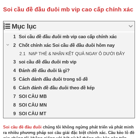
Soi cầu đề đầu đuôi mb vip cao cấp chính xác
Mục lục
Soi cầu đề đầu đuôi mb vip cao cấp chính xác
Chốt chính xác Soi cầu đề đầu đuôi hôm nay
NẠP THẺ & NHẬN KẾT QUẢ NGAY Ô DƯỚI ĐÂY
soi cầu đề đầu đuôi mb vip
Đánh đề đầu đuôi là gì?
Cách đánh đầu đuôi trong số đề
Cách đánh đề đầu đuôi theo đề kép
SOI CẦU MB
SOI CẦU MN
SOI CẦU MT
Soi cầu đề đầu đuôi
chúng tôi không ngừng phát triển và phát minh
ra nhiều phương pháp soi cầu giải đặc biệt chính xác. Cầu kèo lô đề