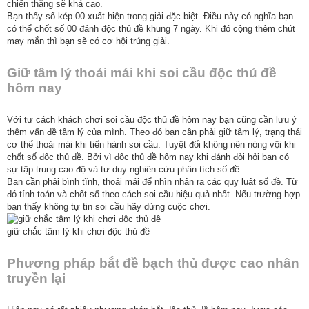
chiến thắng sẽ khá cao.
Bạn thấy số kép 00 xuất hiện trong giải đặc biệt. Điều này có nghĩa bạn
có thể chốt số 00 đánh độc thủ đề khung 7 ngày. Khi đó cộng thêm chút
may mắn thì bạn sẽ có cơ hội trúng giải.
Giữ tâm lý thoải mái khi soi cầu độc thủ đề
hôm nay
Với tư cách khách chơi soi cầu độc thủ đề hôm nay bạn cũng cần lưu ý
thêm vấn đề tâm lý của mình. Theo đó bạn cần phải giữ tâm lý, trạng thái
cơ thể thoải mái khi tiến hành soi cầu. Tuyệt đối không nên nóng vội khi
chốt số độc thủ đề. Bởi vì độc thủ đề hôm nay khi đánh đòi hỏi bạn có
sự tập trung cao độ và tư duy nghiên cứu phân tích số đề.
Bạn cần phải bình tĩnh, thoải mái để nhìn nhận ra các quy luật số đề. Từ
đó tính toán và chốt số theo cách soi cầu hiệu quả nhất. Nếu trường hợp
bạn thấy không tự tin soi cầu hãy dừng cuộc chơi.
giữ chắc tâm lý khi chơi độc thủ đề
Phương pháp bắt đề bạch thủ được cao nhân
truyền lại