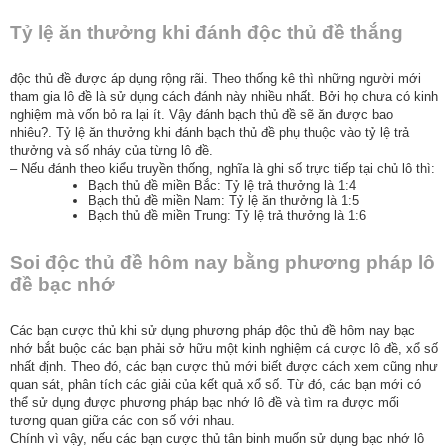
Tỷ lệ ăn thưởng khi đánh độc thủ đề thắng
độc thủ đề được áp dụng rộng rãi. Theo thống kê thì những người mới
tham gia lô đề là sử dụng cách đánh này nhiều nhất. Bởi họ chưa có kinh
nghiệm mà vốn bỏ ra lại ít. Vậy đánh bạch thủ đề sẽ ăn được bao
nhiêu?. Tỷ lệ ăn thưởng khi đánh bạch thủ đề phụ thuộc vào tỷ lệ trả
thưởng và số nháy của từng lô đề.
– Nếu đánh theo kiểu truyền thống, nghĩa là ghi số trực tiếp tại chủ lô thì:
Bạch thủ đề miền Bắc: Tỷ lệ trả thưởng là 1:4
Bạch thủ đề miền Nam: Tỷ lệ ăn thưởng là 1:5
Bạch thủ đề miền Trung: Tỷ lệ trả thưởng là 1:6
Soi độc thủ đề hôm nay bằng phương pháp lô
đề bạc nhớ
Các bạn cược thủ khi sử dụng phương pháp độc thủ đề hôm nay bạc
nhớ bắt buộc các bạn phải sở hữu một kinh nghiệm cá cược lô đề, xổ số
nhất định. Theo đó, các bạn cược thủ mới biết được cách xem cũng như
quan sát, phân tích các giải của kết quả xổ số. Từ đó, các bạn mới có
thể sử dụng được phương pháp bạc nhớ lô đề và tìm ra được mối
tương quan giữa các con số với nhau.
Chính vì vậy, nếu các bạn cược thủ tân binh muốn sử dụng bạc nhớ lô