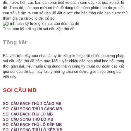
đề, trước hết, các bạn cần phải biết về cách xem các kết quả xổ số, lô
đề. Theo đó, các bạn mới có thể dễ dàng tiến hành phân tích được các
con số và tìm ra con số đẹp để đặt cược cho bản thân các bạn cược thủ
tham gia cá cược lô đề, xổ số.
Tính toán kỹ lưỡng khi soi cầu độc thủ đề
Tổng kết
Bài viết trên đây của nhà cái uy tín đã giới thiệu rất nhiều phương pháp
soi cầu độc thủ đề hôm nay. Mỗi tuyệt chiêu các bạn phải học hỏi trong
thời gian dài, nếu muốn ứng dụng thành công kỹ thuật dự đoán các kết
quả soi cầu thì bạn hãy lưu ý những chia sẻ được giới thiệu trong bài
viết này.
SOI CẦU MB
SOI CẦU BẠCH THỦ 3 CÀNG MB
SOI CẦU SONG THỦ 3 CÀNG MB
SOI CẦU BẠCH THỦ LÔ MB
SOI CẦU SONG THỦ LÔ MB
SOI CẦU BẠCH THỦ LÔ KÉP MB
SOI CẦU SONG THỦ LÔ KÉP MB