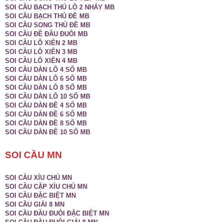
SOI CẦU BẠCH THỦ LÔ 2 NHÁY MB
SOI CẦU BẠCH THỦ ĐỀ MB
SOI CẦU SONG THỦ ĐỀ MB
SOI CẦU ĐỀ ĐẦU ĐUÔI MB
SOI CẦU LÔ XIÊN 2 MB
SOI CẦU LÔ XIÊN 3 MB
SOI CẦU LÔ XIÊN 4 MB
SOI CẦU DÀN LÔ 4 SỐ MB
SOI CẦU DÀN LÔ 6 SỐ MB
SOI CẦU DÀN LÔ 8 SỐ MB
SOI CẦU DÀN LÔ 10 SỐ MB
SOI CẦU DÀN ĐỀ 4 SỐ MB
SOI CẦU DÀN ĐỀ 6 SỐ MB
SOI CẦU DÀN ĐỀ 8 SỐ MB
SOI CẦU DÀN ĐỀ 10 SỐ MB
SOI CẦU MN
SOI CẦU XỈU CHỦ MN
SOI CẦU CẶP XỈU CHỦ MN
SOI CẦU ĐẶC BIỆT MN
SOI CẦU GIẢI 8 MN
SOI CẦU ĐẦU ĐUÔI ĐẶC BIỆT MN