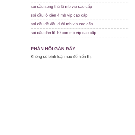
soi cầu song thủ lô mb vip cao cấp
soi cầu lô xiên 4 mb vip cao cấp
soi cầu đề đầu đuôi mb vip cao cấp
soi cầu dàn lô 10 con mb vip cao cấp
PHẢN HỒI GẦN ĐÂY
Không có bình luận nào để hiển thị.