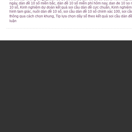
ngày
,
dàn đề 10 số miền bắc
,
dàn đề 10 số miễn phí hôm nay
,
dan đe 10 so 
10 số
,
Kinh nghiệm dự đoán kết quả soi cầu dàn đề cực chuẩn
,
Kinh nghiệm 
hình tam giác
,
nuôi dàn đề 10 số
,
soi cầu dàn đề 10 số chính xác 100
,
soi cầ
thông qua cách chọn khung
,
Tip lựa chọn dãy số theo kết quả soi cầu dàn đ
ở
luận
soi
cầu
dàn
đề
10
số
chính
xác
100
chơi
miễn
phí