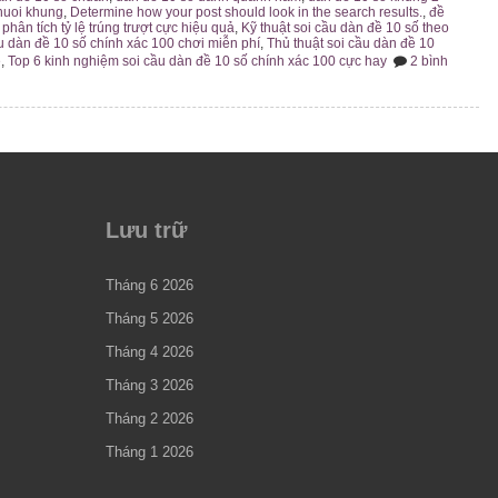
nuoi khung
,
Determine how your post should look in the search results.
,
đề
phân tích tỷ lệ trúng trượt cực hiệu quả
,
Kỹ thuật soi cầu dàn đề 10 số theo
u dàn đề 10 số chính xác 100 chơi miễn phí
,
Thủ thuật soi cầu dàn đề 10
ề
,
Top 6 kinh nghiệm soi cầu dàn đề 10 số chính xác 100 cực hay
2 bình
Lưu trữ
Tháng 6 2026
Tháng 5 2026
Tháng 4 2026
Tháng 3 2026
Tháng 2 2026
Tháng 1 2026