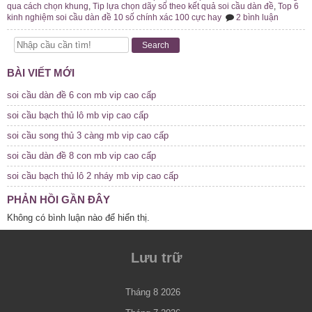
qua cách chọn khung
,
Tip lựa chọn dãy số theo kết quả soi cầu dàn đề
,
Top 6
ở
kinh nghiệm soi cầu dàn đề 10 số chính xác 100 cực hay
2 bình luận
soi
cầu
dàn
Search
đề
10
BÀI VIẾT MỚI
số
chính
xác
soi cầu dàn đề 6 con mb vip cao cấp
100
chơi
soi cầu bạch thủ lô mb vip cao cấp
miễn
phí
soi cầu song thủ 3 càng mb vip cao cấp
soi cầu dàn đề 8 con mb vip cao cấp
soi cầu bạch thủ lô 2 nháy mb vip cao cấp
PHẢN HỒI GẦN ĐÂY
Không có bình luận nào để hiển thị.
Lưu trữ
Tháng 8 2026