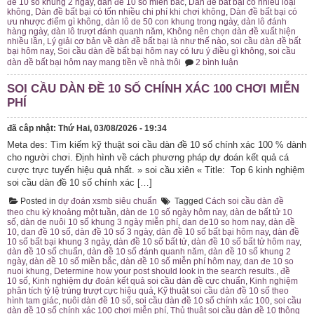
đề 10 số khung 2 ngày
,
dàn đề 10 số miền bắc
,
Dàn đề bất bại có nhiều loại
không
,
Dàn đề bất bại có tốn nhiều chi phí khi chơi không
,
Dàn đề bất bại có
ưu nhược điểm gì không
,
dàn lô de 50 con khung trong ngày
,
dàn lô đánh
hàng ngày
,
dàn lô trượt đánh quanh năm
,
Không nên chọn dàn đề xuất hiện
nhiều lần
,
Lý giải cơ bản về dàn đề bất bại là như thế nào
,
soi cầu dàn đề bất
bại hôm nay
,
Soi cầu dàn đề bất bại hôm nay có lưu ý điều gì không
,
soi cầu
ở
dàn đề bất bại hôm nay mang tiền về nhà thôi
2 bình luận
soi
cầu
SOI CẦU DÀN ĐỀ 10 SỐ CHÍNH XÁC 100 CHƠI MIỄN
dàn
đề
PHÍ
bất
bại
đã câp nhật:
Thứ Hai, 03/08/2026 - 19:34
hôm
nay
Meta des: Tìm kiếm kỹ thuật soi cầu dàn đề 10 số chính xác 100 % dành
mang
cho người chơi. Định hình về cách phương pháp dự đoán kết quả cá
tiền
về
cược trực tuyến hiệu quả nhất. » soi cầu xiên « Title: Top 6 kinh nghiệm
nhà
soi cầu dàn đề 10 số chính xác […]
thôi
Posted in
dự đoán xsmb siêu chuẩn
Tagged
Cách soi cầu dàn đề
theo chu kỳ khoảng một tuần
,
dàn de 10 số ngày hôm nay
,
dàn de bất tử 10
số
,
dàn de nuôi 10 số khung 3 ngày miễn phí
,
dan de10 so hom nay
,
dàn đề
10
,
dan đề 10 số
,
dàn đề 10 số 3 ngày
,
dàn đề 10 số bất bại hôm nay
,
dàn đề
10 số bất bại khung 3 ngày
,
dàn đề 10 số bất tử
,
dàn đề 10 số bất tử hôm nay
,
dàn đề 10 số chuẩn
,
dàn đề 10 số đánh quanh năm
,
dàn đề 10 số khung 2
ngày
,
dàn đề 10 số miền bắc
,
dàn đề 10 số miễn phí hôm nay
,
dan đe 10 so
nuoi khung
,
Determine how your post should look in the search results.
,
đề
10 số
,
Kinh nghiệm dự đoán kết quả soi cầu dàn đề cực chuẩn
,
Kinh nghiệm
phân tích tỷ lệ trúng trượt cực hiệu quả
,
Kỹ thuật soi cầu dàn đề 10 số theo
hình tam giác
,
nuôi dàn đề 10 số
,
soi cầu dàn đề 10 số chính xác 100
,
soi cầu
dàn đề 10 số chính xác 100 chơi miễn phí
,
Thủ thuật soi cầu dàn đề 10 thông