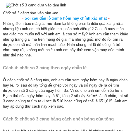
Chốt số 3 càng dựa vào tâm linh
»
Soi cầu dàn lô xsmb hôm nay chính xác nhất
«
Những điềm báo mà giấc mơ đem lại không phải là điều quá xa lạ nữa,
nhưng liệu anh em có biết giấc mơ phản ánh điều gì? Con số may mắn
mà giấc mơ muốn nói với anh em là con số mấy? Anh em cần tham khảo
những trang giải mã trên mạng để giải mã những giấc mơ đó rồi tìm ra
được con số mà thần linh mách bảo. Nhìn chung thì lô đề cũng là trò
chơi may rủi, không mất nhiều anh em hãy thử xem vận may của mình
như thế nào nhé.
Cách 4: chốt số 3 càng theo ngày chẵn lẻ
Ở cách chốt số 3 càng này, anh em cần xem ngày hôm nay là ngày chẵn
hay lẻ, rồi sau đó lấy tổng đề ghép với ngày và số ngày đề ra để tìm
được con số 3 càng của ngày hôm đó. Ví dụ cho anh em dễ hiểu hơn:
Bạch thủ của ngày hôm nay là 51, tổng 2 số này 5+1=6 là số chẵn, thì số
3 càng chúng ta tìm ra được là 516 hoặc cũng có thể là 651,615. Anh em
hãy áp dụng thử cách này xem sao.
Cách 5: chốt số 3 càng bằng cách ghép bóng của tổng