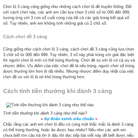
Chơi lô 3 càng cũng giống như những cách chơi lô đề truyền thống. Đối
với cách chơi này, các anh em cần lựa chọn 3 chữ số từ 000 đến 999,
tương ứng với 3 con số cuối cùng của tất cả các giải trong kết quả xổ
số. Tuy nhiên, anh em không tính những giải có 2 chữ số.
Cách chơi đề 3 càng
Cũng giống như cách chơi lô 3 càng, cách chơi đề 3 càng cũng lựa chọn
3 chữ số từ 000 đến 999. Tuy nhiên, 3 số này phải trùng với giải đặc biệt
thì người chơi lô mới có thể trúng thưởng. Chơi đề so với lô có cả ưu và
nhược điểm. Ưu điểm của việc chơi đề là nếu trúng, người chơi sẽ trúng
được thưởng lớn hơn lô rất nhiều. Nhưng nhược điểm duy nhất của việc
chơi đề so với lô là nó khó trúng thưởng hơn.
Cách tính tiền thưởng khi đánh 3 càng
Tính tiền thưởng khi đánh 3 càng như thế nào?
»
dự đoán xsmb siêu chuẩn
«
Chắc rằng các anh em chơi lô đều có cùng một thắc mắc là đánh 3 càng
có thể trúng thưởng, hoặc ăn được bao nhiêu? Nếu như các anh em
chưa biết tìm câu trả lời ở đâu thì đọc tiếp bài viết này để biết được nếu