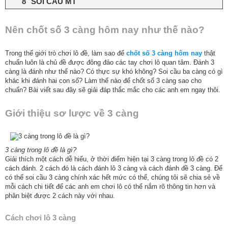
SOI CẦU MT
Nên chốt số 3 càng hôm nay như thế nào?
Trong thế giới trò chơi lô đề, làm sao để
chốt số 3 càng hôm nay
thật
chuẩn luôn là chủ đề được đông đảo các tay chơi lô quan tâm. Đánh 3
càng là đánh như thế nào? Có thực sự khó không? Soi cầu ba càng có gì
khác khi đánh hai con số? Làm thế nào để chốt số 3 càng sao cho
chuẩn? Bài viết sau đây sẽ giải đáp thắc mắc cho các anh em ngay thôi.
Giới thiệu sơ lược về 3 càng
3 càng trong lô đề là gì?
Giải thích một cách dễ hiểu, ở thời điểm hiện tại 3 càng trong lô đề có 2
cách đánh. 2 cách đó là cách đánh lô 3 càng và cách đánh đề 3 càng. Để
có thể soi cầu 3 càng chính xác hết mức có thể, chúng tôi sẽ chia sẻ về
mỗi cách chi tiết để các anh em chơi lô có thể nắm rõ thông tin hơn và
phân biệt được 2 cách này với nhau.
Cách chơi lô 3 càng