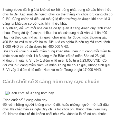
3 càng được đánh giá là khó có cơ hội trúng nhất trong số các hình thức
chơi lô đề. Xác suất để người chơi có thể thắng khi chơi lô 3 càng chỉ có
0,1%. Cũng chính vì điều đó mà tỷ lệ tiền thưởng ăn được khi chơi lô 3
càng lại khá cao so với các hình thức khác.
Tuy nhiên, đối với mỗi nhà cái sẽ có tỷ lệ ăn 3 càng được quy định khác
nhau. Trong đó tỷ lệ được nhiều nhà cái sử dụng nhất vẫn là 1 ăn 400.
Hay nói theo cách khác là người chơi nhận lại được mức thưởng gấp
400 lần so với mức vốn bỏ ra. Điều đó có nghĩa là nếu người chơi đánh
1.000 VND thì sẽ ăn được tới 400.000 VND.
Bởi cơ cấu giải của mỗi miền cũng khác nhau nên lô 3 càng mỗi miền lại
khác nhau một chút. Lô 3 càng miền Bắc: xổ số miền Bắc có 23 giải,
không tính giải 7. Vì vậy 1 điểm ở lô miền Bắc trị giá 23.000 VND. Còn
đối với lô 3 càng miền Nam và miền Trung thì có 17 giải, không tính giải
8. Vì vậy 1 điểm ở lô miền Nam và miền Trung trị giá 17.000 VND.
Cách chốt số 3 càng hôm nay cực chuẩn
Cách chốt số 3 càng hôm nay
Đối với những người không chơi lô đề, hoặc những người mới bắt đầu
chơi thì chắc hẳn sẽ nghĩ đây chỉ là trò chơi phụ thuộc nhiều vào may
rủi. Nhưng thực tế thì không phải như vậy, đúng là lô đề có phụ thuộc