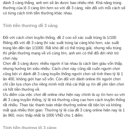
đánh 3 càng thắng, anh em sẽ ăn được bao nhiêu nhé. Khả năng trúng
thưởng của lô 3 càng lớn hơn so với đề 3 càng, nên đối với mỗi cách sẽ
có từng cách tính tiền thưởng khác nhau.
Tính tiền thưởng đề 3 càng
Đối với cách chơi truyền thống, đề 2 con số xác suất trúng là 1/100.
Riêng đối với đề 3 càng thì xác suất trúng lại càng khó hơn, xác suất
trúng lên đến tận 1/1000. Rất khó để có thể trúng giải, nhưng nếu trúng
thì phần thưởng mang về vô cùng lớn, anh em có thể đổi đời nhờ trò
chơi này.
Chơi đề 3 càng được nhiều người rỉ tai nhau là cách làm giàu vốn thấp,
nhưng hưởng lời siêu nhiều. Cách chơi này cũng rất cuốn người chơi
cũng bởi vì đánh đề 3 càng truyền thống người chơi sẽ tính theo tỷ lệ 1
ăn 400, không giới hạn số vốn. Còn đối với đánh online thì người chơi
chỉ cần lựa chọn cho riêng mình một nhà cái thật uy tín để yên tâm chơi
và hốt tiền thưởng về.
Ưu điểm của việc chơi đề online như hiện nay chính là uy tín hơn so với
đề 3 càng truyền thống, tỷ lệ trả thưởng cũng cao hơn cách truyền thống
rất nhiều. Thao tác thanh toán nhận thưởng online rất tiện lợi và không
mất quá nhiều thời gian. Thường tỷ lệ của đề 3 càng online hiện nay là 1
ăn 960, mức thấp nhất là 1000 VND cho 1 điểm.
Tính tiền thưởng lô 3 càng