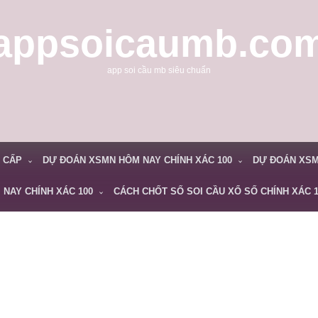
appsoicaumb.co
app soi cầu mb siêu chuẩn
O CẤP
DỰ ĐOÁN XSMN HÔM NAY CHÍNH XÁC 100
DỰ ĐOÁN XSM
NAY CHÍNH XÁC 100
CÁCH CHỐT SỐ SOI CẦU XỔ SỐ CHÍNH XÁC 1