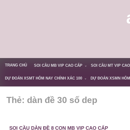
Skip
to
content
TRANG CHỦ
SOI CẦU MB VIP CAO CẤP
SOI CẦU MT VIP CA
DỰ ĐOÁN XSMT HÔM NAY CHÍNH XÁC 100
DỰ ĐOÁN XSMN HÔM 
Thẻ:
dàn đề 30 số dep
SOI CẦU DÀN ĐỀ 8 CON MB VIP CAO CẤP