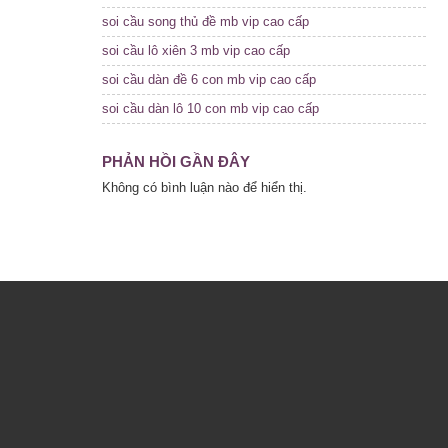
soi cầu song thủ đề mb vip cao cấp
soi cầu lô xiên 3 mb vip cao cấp
soi cầu dàn đề 6 con mb vip cao cấp
soi cầu dàn lô 10 con mb vip cao cấp
PHẢN HỒI GẦN ĐÂY
Không có bình luận nào để hiển thị.