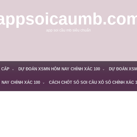
appsoicaumb.co
app soi cầu mb siêu chuẩn
O CẤP
DỰ ĐOÁN XSMN HÔM NAY CHÍNH XÁC 100
DỰ ĐOÁN XSM
NAY CHÍNH XÁC 100
CÁCH CHỐT SỐ SOI CẦU XỔ SỐ CHÍNH XÁC 1