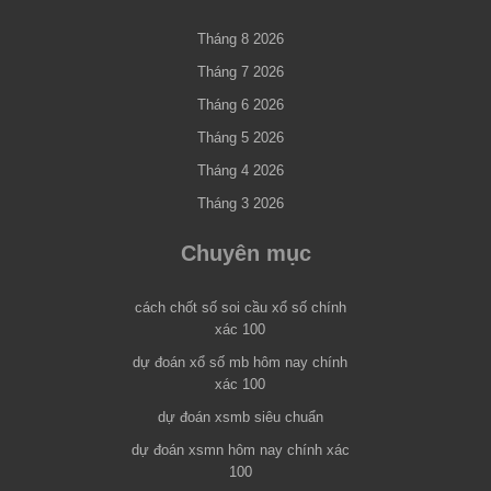
Tháng 8 2026
Tháng 7 2026
Tháng 6 2026
Tháng 5 2026
Tháng 4 2026
Tháng 3 2026
Chuyên mục
cách chốt số soi cầu xổ số chính
xác 100
dự đoán xổ số mb hôm nay chính
xác 100
dự đoán xsmb siêu chuẩn
dự đoán xsmn hôm nay chính xác
100