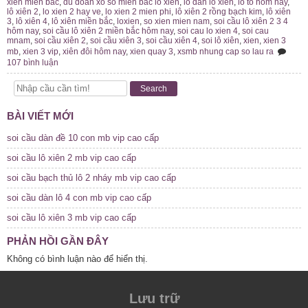
xien mien bac
,
du doan xo so mien bac lo xien
,
lo dan lo xien
,
lo to hom nay
,
lô xiên 2
,
lo xien 2 hay ve
,
lo xien 2 mien phi
,
lô xiên 2 rồng bạch kim
,
lô xiên
3
,
lô xiên 4
,
lô xiên miền bắc
,
loxien
,
so xien mien nam
,
soi cầu lô xiên 2 3 4
hôm nay
,
soi cầu lô xiên 2 miền bắc hôm nay
,
soi cau lo xien 4
,
soi cau
mnam
,
soi cầu xiên 2
,
soi cầu xiên 3
,
soi cầu xiên 4
,
soi lô xiên
,
xien
,
xien 3
mb
,
xien 3 vip
,
xiên đôi hôm nay
,
xien quay 3
,
xsmb nhung cap so lau ra
ở
107 bình luận
soi
cầu
Search
lô
xiên
4
BÀI VIẾT MỚI
mb
vip
soi cầu dàn đề 10 con mb vip cao cấp
cao
cấp
soi cầu lô xiên 2 mb vip cao cấp
soi cầu bạch thủ lô 2 nháy mb vip cao cấp
soi cầu dàn lô 4 con mb vip cao cấp
soi cầu lô xiên 3 mb vip cao cấp
PHẢN HỒI GẦN ĐÂY
Không có bình luận nào để hiển thị.
Lưu trữ