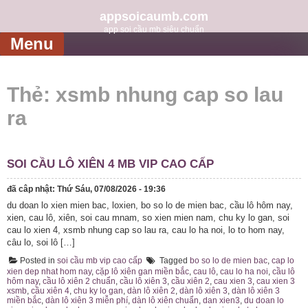
Skip
to
appsoicaumb.com
content
app soi cầu mb siêu chuẩn
Menu
Thẻ:
xsmb nhung cap so lau
ra
SOI CẦU LÔ XIÊN 4 MB VIP CAO CẤP
đã câp nhật:
Thứ Sáu, 07/08/2026 - 19:36
du doan lo xien mien bac, loxien, bo so lo de mien bac, cầu lô hôm nay,
xien, cau lô, xiên, soi cau mnam, so xien mien nam, chu ky lo gan, soi
cau lo xien 4, xsmb nhung cap so lau ra, cau lo ha noi, lo to hom nay,
câu lo, soi lô […]
Posted in
soi cầu mb vip cao cấp
Tagged
bo so lo de mien bac
,
cap lo
xien dep nhat hom nay
,
cặp lô xiên gan miền bắc
,
cau lô
,
cau lo ha noi
,
cầu lô
hôm nay
,
cầu lô xiên 2 chuẩn
,
cầu lô xiên 3
,
cầu xiên 2
,
cau xien 3
,
cau xien 3
xsmb
,
cầu xiên 4
,
chu ky lo gan
,
dàn lô xiên 2
,
dàn lô xiên 3
,
dàn lô xiên 3
miền bắc
,
dàn lô xiên 3 miễn phí
,
dàn lô xiên chuẩn
,
dan xien3
,
du doan lo