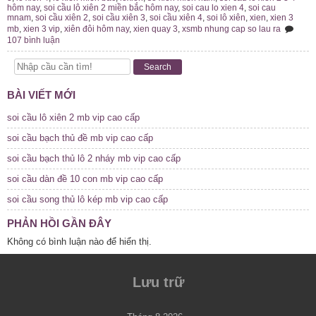
hôm nay
,
soi cầu lô xiên 2 miền bắc hôm nay
,
soi cau lo xien 4
,
soi cau
mnam
,
soi cầu xiên 2
,
soi cầu xiên 3
,
soi cầu xiên 4
,
soi lô xiên
,
xien
,
xien 3
mb
,
xien 3 vip
,
xiên đôi hôm nay
,
xien quay 3
,
xsmb nhung cap so lau ra
ở
107 bình luận
soi
cầu
Search
lô
xiên
4
BÀI VIẾT MỚI
mb
vip
soi cầu lô xiên 2 mb vip cao cấp
cao
cấp
soi cầu bạch thủ đề mb vip cao cấp
soi cầu bạch thủ lô 2 nháy mb vip cao cấp
soi cầu dàn đề 10 con mb vip cao cấp
soi cầu song thủ lô kép mb vip cao cấp
PHẢN HỒI GẦN ĐÂY
Không có bình luận nào để hiển thị.
Lưu trữ