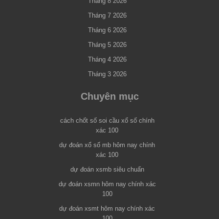
Tháng 8 2026
Tháng 7 2026
Tháng 6 2026
Tháng 5 2026
Tháng 4 2026
Tháng 3 2026
Chuyên mục
cách chốt số soi cầu xổ số chính
xác 100
dự đoán xổ số mb hôm nay chính
xác 100
dự đoán xsmb siêu chuẩn
dự đoán xsmn hôm nay chính xác
100
dự đoán xsmt hôm nay chính xác
100