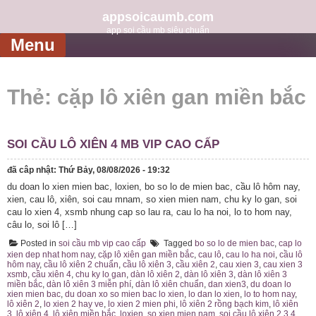
Skip
to
appsoicaumb.com
content
app soi cầu mb siêu chuẩn
Menu
Thẻ:
cặp lô xiên gan miền bắc
SOI CẦU LÔ XIÊN 4 MB VIP CAO CẤP
đã câp nhật:
Thứ Bảy, 08/08/2026 - 19:32
du doan lo xien mien bac, loxien, bo so lo de mien bac, cầu lô hôm nay,
xien, cau lô, xiên, soi cau mnam, so xien mien nam, chu ky lo gan, soi
cau lo xien 4, xsmb nhung cap so lau ra, cau lo ha noi, lo to hom nay,
câu lo, soi lô […]
Posted in
soi cầu mb vip cao cấp
Tagged
bo so lo de mien bac
,
cap lo
xien dep nhat hom nay
,
cặp lô xiên gan miền bắc
,
cau lô
,
cau lo ha noi
,
cầu lô
hôm nay
,
cầu lô xiên 2 chuẩn
,
cầu lô xiên 3
,
cầu xiên 2
,
cau xien 3
,
cau xien 3
xsmb
,
cầu xiên 4
,
chu ky lo gan
,
dàn lô xiên 2
,
dàn lô xiên 3
,
dàn lô xiên 3
miền bắc
,
dàn lô xiên 3 miễn phí
,
dàn lô xiên chuẩn
,
dan xien3
,
du doan lo
xien mien bac
,
du doan xo so mien bac lo xien
,
lo dan lo xien
,
lo to hom nay
,
lô xiên 2
,
lo xien 2 hay ve
,
lo xien 2 mien phi
,
lô xiên 2 rồng bạch kim
,
lô xiên
3
,
lô xiên 4
,
lô xiên miền bắc
,
loxien
,
so xien mien nam
,
soi cầu lô xiên 2 3 4