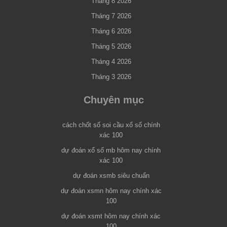
Tháng 8 2026
Tháng 7 2026
Tháng 6 2026
Tháng 5 2026
Tháng 4 2026
Tháng 3 2026
Chuyên mục
cách chốt số soi cầu xổ số chính
xác 100
dự đoán xổ số mb hôm nay chính
xác 100
dự đoán xsmb siêu chuẩn
dự đoán xsmn hôm nay chính xác
100
dự đoán xsmt hôm nay chính xác
100