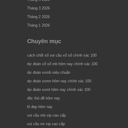
Tháng 3 2026
Tháng 2 2026
Tháng 1 2026
Chuyên mục
cách chốt số soi cầu xổ số chính xác 100
dự đoán xổ số mb hôm nay chính xác 100
dự đoán xsmb siêu chuẩn
dự đoán xsmn hôm nay chính xác 100
dự đoán xsmt hôm nay chính xác 100
độc thủ đề hôm nay
lô đẹp hôm nay
soi cầu mb vip cao cấp
soi cầu mt vip cao cấp