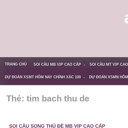
Skip
to
content
TRANG CHỦ
SOI CẦU MB VIP CAO CẤP
SOI CẦU MT VIP CA
DỰ ĐOÁN XSMT HÔM NAY CHÍNH XÁC 100
DỰ ĐOÁN XSMN HÔM 
Thẻ:
tim bach thu de
SOI CẦU SONG THỦ ĐỀ MB VIP CAO CẤP