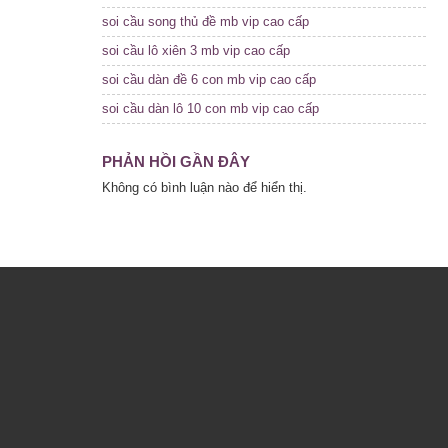
soi cầu song thủ đề mb vip cao cấp
soi cầu lô xiên 3 mb vip cao cấp
soi cầu dàn đề 6 con mb vip cao cấp
soi cầu dàn lô 10 con mb vip cao cấp
PHẢN HỒI GẦN ĐÂY
Không có bình luận nào để hiển thị.