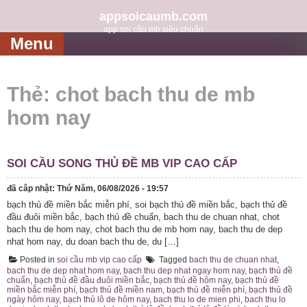
Skip
to
appsoicaumb.com
content
app soi cầu mb siêu chuẩn
Menu
Thẻ:
chot bach thu de mb
hom nay
SOI CẦU SONG THỦ ĐỀ MB VIP CAO CẤP
đã câp nhật:
Thứ Năm, 06/08/2026 - 19:57
bạch thủ đề miền bắc miễn phí, soi bạch thủ đề miền bắc, bạch thủ đề
đầu đuôi miền bắc, bạch thủ đề chuẩn, bach thu de chuan nhat, chot
bach thu de hom nay, chot bach thu de mb hom nay, bach thu de dep
nhat hom nay, du doan bach thu de, du […]
Posted in
soi cầu mb vip cao cấp
Tagged
bach thu de chuan nhat
,
bach thu de dep nhat hom nay
,
bach thu dep nhat ngay hom nay
,
bạch thủ đề
chuẩn
,
bạch thủ đề đầu đuôi miền bắc
,
bạch thủ đề hôm nay
,
bạch thủ đề
miền bắc miễn phí
,
bạch thủ đề miền nam
,
bạch thủ đề miễn phí
,
bạch thủ đề
ngày hôm nay
,
bạch thủ lô de hôm nay
,
bach thu lo de mien phi
,
bach thu lo