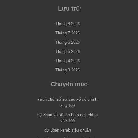
Lưu trữ
Tháng 8 2026
Tháng 7 2026
Tháng 6 2026
Tháng 5 2026
Tháng 4 2026
Tháng 3 2026
Chuyên mục
cách chốt số soi cầu xổ số chính
xác 100
dự đoán xổ số mb hôm nay chính
xác 100
dự đoán xsmb siêu chuẩn