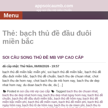
Skip
to
appsoicaumb.com
content
app soi cầu mb siêu chuẩn
Menu
Thẻ:
bạch thủ đề đầu đuôi
miền bắc
SOI CẦU SONG THỦ ĐỀ MB VIP CAO CẤP
đã câp nhật:
Thứ Năm, 06/08/2026 - 19:57
bạch thủ đề miền bắc miễn phí, soi bạch thủ đề miền bắc, bạch thủ đề
đầu đuôi miền bắc, bạch thủ đề chuẩn, bach thu de chuan nhat, chot
bach thu de hom nay, chot bach thu de mb hom nay, bach thu de dep
nhat hom nay, du doan bach thu de, du […]
Posted in
soi cầu mb vip cao cấp
Tagged
bach thu de chuan nhat
,
bach thu de dep nhat hom nay
,
bach thu dep nhat ngay hom nay
,
bạch thủ đề
chuẩn
,
bạch thủ đề đầu đuôi miền bắc
,
bạch thủ đề hôm nay
,
bạch thủ đề
miền bắc miễn phí
,
bạch thủ đề miền nam
,
bạch thủ đề miễn phí
,
bạch thủ đề
ngày hôm nay
,
bạch thủ lô de hôm nay
,
bach thu lo de mien phi
,
bach thu lo