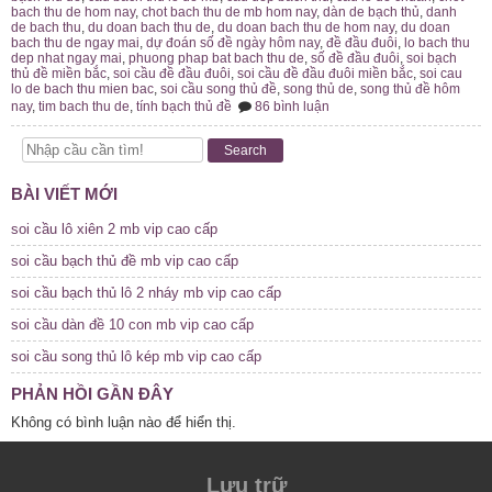
bach thu de hom nay
,
chot bach thu de mb hom nay
,
dàn de bạch thủ
,
danh
de bach thu
,
du doan bach thu de
,
du doan bach thu de hom nay
,
du doan
bach thu de ngay mai
,
dự đoán số đề ngày hôm nay
,
đề đầu đuôi
,
lo bach thu
dep nhat ngay mai
,
phuong phap bat bach thu de
,
số đề đầu đuôi
,
soi bạch
thủ đề miền bắc
,
soi cầu đề đầu đuôi
,
soi cầu đề đầu đuôi miền bắc
,
soi cau
lo de bach thu mien bac
,
soi cầu song thủ đề
,
song thủ de
,
song thủ đề hôm
ở
nay
,
tim bach thu de
,
tính bạch thủ đề
86 bình luận
soi
cầu
song
Search
thủ
đề
BÀI VIẾT MỚI
mb
vip
cao
soi cầu lô xiên 2 mb vip cao cấp
cấp
soi cầu bạch thủ đề mb vip cao cấp
soi cầu bạch thủ lô 2 nháy mb vip cao cấp
soi cầu dàn đề 10 con mb vip cao cấp
soi cầu song thủ lô kép mb vip cao cấp
PHẢN HỒI GẦN ĐÂY
Không có bình luận nào để hiển thị.
Lưu trữ