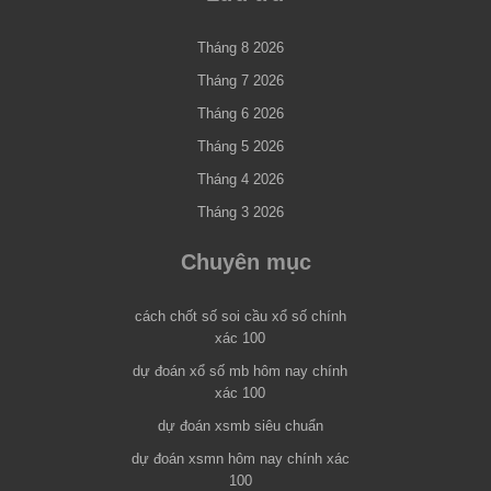
Tháng 8 2026
Tháng 7 2026
Tháng 6 2026
Tháng 5 2026
Tháng 4 2026
Tháng 3 2026
Chuyên mục
cách chốt số soi cầu xổ số chính
xác 100
dự đoán xổ số mb hôm nay chính
xác 100
dự đoán xsmb siêu chuẩn
dự đoán xsmn hôm nay chính xác
100