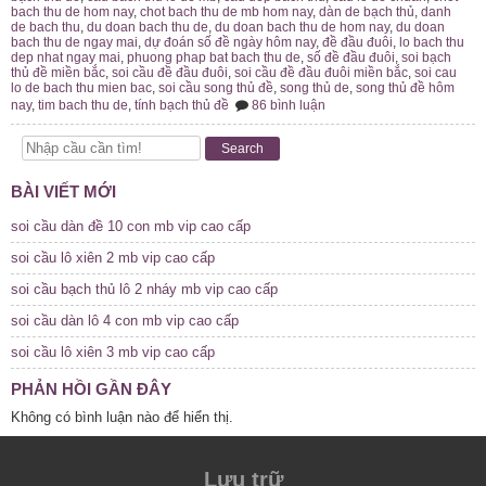
bach thu de hom nay
,
chot bach thu de mb hom nay
,
dàn de bạch thủ
,
danh
de bach thu
,
du doan bach thu de
,
du doan bach thu de hom nay
,
du doan
bach thu de ngay mai
,
dự đoán số đề ngày hôm nay
,
đề đầu đuôi
,
lo bach thu
dep nhat ngay mai
,
phuong phap bat bach thu de
,
số đề đầu đuôi
,
soi bạch
thủ đề miền bắc
,
soi cầu đề đầu đuôi
,
soi cầu đề đầu đuôi miền bắc
,
soi cau
lo de bach thu mien bac
,
soi cầu song thủ đề
,
song thủ de
,
song thủ đề hôm
ở
nay
,
tim bach thu de
,
tính bạch thủ đề
86 bình luận
soi
cầu
song
Search
thủ
đề
BÀI VIẾT MỚI
mb
vip
cao
soi cầu dàn đề 10 con mb vip cao cấp
cấp
soi cầu lô xiên 2 mb vip cao cấp
soi cầu bạch thủ lô 2 nháy mb vip cao cấp
soi cầu dàn lô 4 con mb vip cao cấp
soi cầu lô xiên 3 mb vip cao cấp
PHẢN HỒI GẦN ĐÂY
Không có bình luận nào để hiển thị.
Lưu trữ