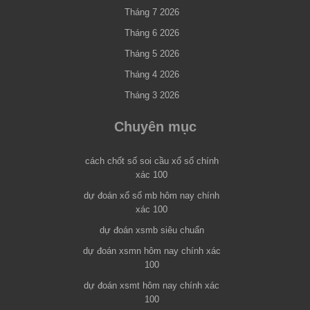
Tháng 7 2026
Tháng 6 2026
Tháng 5 2026
Tháng 4 2026
Tháng 3 2026
Chuyên mục
cách chốt số soi cầu xổ số chính
xác 100
dự đoán xổ số mb hôm nay chính
xác 100
dự đoán xsmb siêu chuẩn
dự đoán xsmn hôm nay chính xác
100
dự đoán xsmt hôm nay chính xác
100