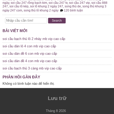
ngày
,
soi cầu 247 rồng bạch kim
,
soi cầu 247 tv
,
soi cầu 247 vip
,
soi cầu 888
247
,
soi cầu lô kép
,
soi lô khung 2 ngày 247
,
song thủ de
,
song thủ khung 3
ở
ngày 247 com
,
song thủ lô khung 2 ngày
120 bình luận
soi
cầu
song
Search
thủ
lô
BÀI VIẾT MỚI
kép
mb
vip
soi cầu bạch thủ lô 2 nháy mb vip cao cấp
cao
cấp
soi cầu dàn lô 4 con mb vip cao cấp
soi cầu dàn đề 6 con mb vip cao cấp
soi cầu dàn đề 4 con mb vip cao cấp
soi cầu bạch thủ 3 càng mb vip cao cấp
PHẢN HỒI GẦN ĐÂY
Không có bình luận nào để hiển thị.
Lưu trữ
Tháng 8 2026