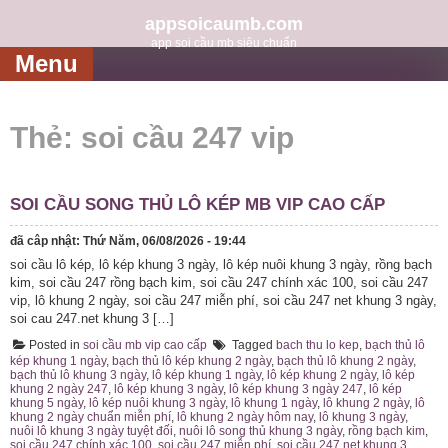
Skip
to
appsoicaumb.com
content
app soi cầu mb siêu chuẩn
Menu
Thẻ:
soi cầu 247 vip
SOI CẦU SONG THỦ LÔ KÉP MB VIP CAO CẤP
đã câp nhật:
Thứ Năm, 06/08/2026 - 19:44
soi cầu lô kép, lô kép khung 3 ngày, lô kép nuôi khung 3 ngày, rồng bạch
kim, soi cầu 247 rồng bạch kim, soi cầu 247 chính xác 100, soi cầu 247
vip, lô khung 2 ngày, soi cầu 247 miễn phí, soi cầu 247 net khung 3 ngày,
soi cau 247.net khung 3 […]
Posted in
soi cầu mb vip cao cấp
Tagged
bach thu lo kep
,
bạch thủ lô
kép khung 1 ngày
,
bạch thủ lô kép khung 2 ngày
,
bạch thủ lô khung 2 ngày
,
bạch thủ lô khung 3 ngày
,
lô kép khung 1 ngày
,
lô kép khung 2 ngày
,
lô kép
khung 2 ngày 247
,
lô kép khung 3 ngày
,
lô kép khung 3 ngày 247
,
lô kép
khung 5 ngày
,
lô kép nuôi khung 3 ngày
,
lô khung 1 ngày
,
lô khung 2 ngày
,
lô
khung 2 ngày chuẩn miễn phí
,
lô khung 2 ngày hôm nay
,
lô khung 3 ngày
,
nuôi lô khung 3 ngày tuyệt đối
,
nuôi lô song thủ khung 3 ngày
,
rồng bạch kim
,
soi cầu 247 chính xác 100
,
soi cầu 247 miễn phí
,
soi cầu 247 net khung 3