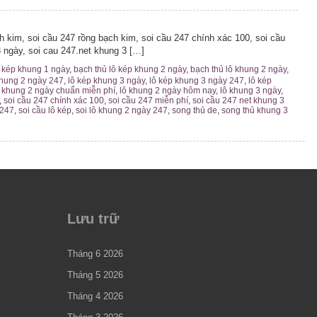
ch kim, soi cầu 247 rồng bạch kim, soi cầu 247 chính xác 100, soi cầu
3 ngày, soi cau 247.net khung 3 […]
ô kép khung 1 ngày
,
bạch thủ lô kép khung 2 ngày
,
bạch thủ lô khung 2 ngày
,
khung 2 ngày 247
,
lô kép khung 3 ngày
,
lô kép khung 3 ngày 247
,
lô kép
ô khung 2 ngày chuẩn miễn phí
,
lô khung 2 ngày hôm nay
,
lô khung 3 ngày
,
,
soi cầu 247 chính xác 100
,
soi cầu 247 miễn phí
,
soi cầu 247 net khung 3
 247
,
soi cầu lô kép
,
soi lô khung 2 ngày 247
,
song thủ de
,
song thủ khung 3
Lưu trữ
Tháng 6 2026
Tháng 5 2026
Tháng 4 2026