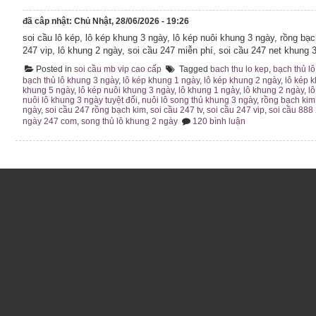
đã câp nhật:
Chủ Nhật, 28/06/2026 - 19:26
soi cầu lô kép, lô kép khung 3 ngày, lô kép nuôi khung 3 ngày, rồng bạ
247 vip, lô khung 2 ngày, soi cầu 247 miễn phí, soi cầu 247 net khung 
Posted in
soi cầu mb vip cao cấp
Tagged
bach thu lo kep
,
bạch thủ l
bạch thủ lô khung 3 ngày
,
lô kép khung 1 ngày
,
lô kép khung 2 ngày
,
lô kép 
khung 5 ngày
,
lô kép nuôi khung 3 ngày
,
lô khung 1 ngày
,
lô khung 2 ngày
,
l
nuôi lô khung 3 ngày tuyệt đối
,
nuôi lô song thủ khung 3 ngày
,
rồng bạch kim
ngày
,
soi cầu 247 rồng bạch kim
,
soi cầu 247 tv
,
soi cầu 247 vip
,
soi cầu 888
ở
ngày 247 com
,
song thủ lô khung 2 ngày
120 bình luận
soi
cầu
song
thủ
lô
kép
mb
vip
cao
cấp