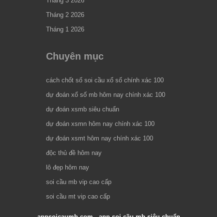
Tháng 3 2026
Tháng 2 2026
Tháng 1 2026
Chuyên mục
cách chốt số soi cầu xổ số chính xác 100
dự đoán xổ số mb hôm nay chính xác 100
dự đoán xsmb siêu chuẩn
dự đoán xsmn hôm nay chính xác 100
dự đoán xsmt hôm nay chính xác 100
độc thủ đề hôm nay
lô đẹp hôm nay
soi cầu mb vip cao cấp
soi cầu mt vip cao cấp
appsoicaumb.com - app soi cầu mb siêu chuẩn