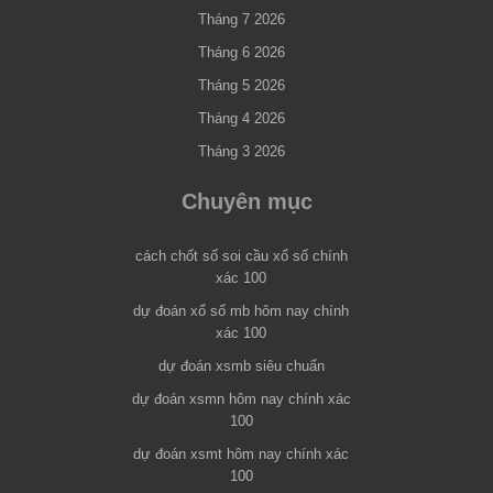
Tháng 7 2026
Tháng 6 2026
Tháng 5 2026
Tháng 4 2026
Tháng 3 2026
Chuyên mục
cách chốt số soi cầu xổ số chính
xác 100
dự đoán xổ số mb hôm nay chính
xác 100
dự đoán xsmb siêu chuẩn
dự đoán xsmn hôm nay chính xác
100
dự đoán xsmt hôm nay chính xác
100