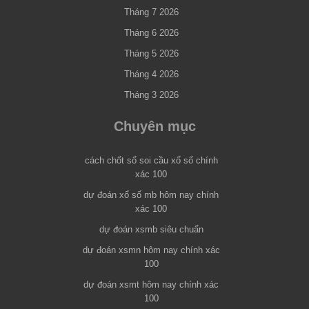
Tháng 7 2026
Tháng 6 2026
Tháng 5 2026
Tháng 4 2026
Tháng 3 2026
Chuyên mục
cách chốt số soi cầu xổ số chính
xác 100
dự đoán xổ số mb hôm nay chính
xác 100
dự đoán xsmb siêu chuẩn
dự đoán xsmn hôm nay chính xác
100
dự đoán xsmt hôm nay chính xác
100