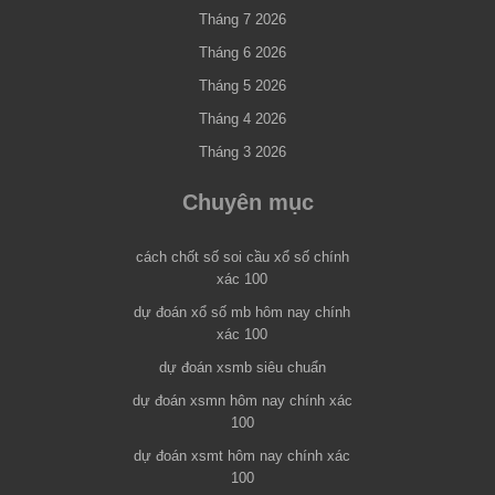
Tháng 7 2026
Tháng 6 2026
Tháng 5 2026
Tháng 4 2026
Tháng 3 2026
Chuyên mục
cách chốt số soi cầu xổ số chính
xác 100
dự đoán xổ số mb hôm nay chính
xác 100
dự đoán xsmb siêu chuẩn
dự đoán xsmn hôm nay chính xác
100
dự đoán xsmt hôm nay chính xác
100