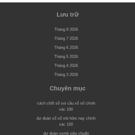
Lưu trữ
Tháng 8 2026
Tháng 7 2026
Tháng 6 2026
Tháng 5 2026
Tháng 4 2026
Tháng 3 2026
Chuyên mục
cách chốt số soi cầu xổ số chính
xác 100
dự đoán xổ số mb hôm nay chính
xác 100
dự đoán xsmb siêu chuẩn