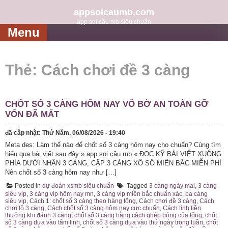
Skip
to
appsoicaumb.com
content
app soi cầu mb siêu chuẩn
Menu
Thẻ:
Cách chơi đề 3 càng
CHỐT SỐ 3 CÀNG HÔM NAY VÔ BỜ AN TOÀN GỠ
VỐN ĐÃ MẤT
đã câp nhật:
Thứ Năm, 06/08/2026 - 19:40
Meta des: Làm thế nào để chốt số 3 càng hôm nay cho chuẩn? Cùng tìm
hiểu qua bài viết sau đây » app soi cầu mb « ĐỌC KỸ BÀI VIẾT XUỐNG
PHÍA DƯỚI NHẬN 3 CÀNG, CẶP 3 CÀNG XỔ SỐ MIỀN BẮC MIỄN PHÍ
Nên chốt số 3 càng hôm nay như […]
Posted in
dự đoán xsmb siêu chuẩn
Tagged
3 càng ngày mai
,
3 càng
siêu vip
,
3 càng vip hôm nay mn
,
3 càng vip miền bắc chuẩn xác
,
ba càng
siêu vip
,
Cách 1: chốt số 3 càng theo hàng tổng
,
Cách chơi đề 3 càng
,
Cách
chơi lô 3 càng
,
Cách chốt số 3 càng hôm nay cực chuẩn
,
Cách tính tiền
thưởng khi đánh 3 càng
,
chốt số 3 càng bằng cách ghép bóng của tổng
,
chốt
số 3 càng dựa vào tâm linh
,
chốt số 3 càng dựa vào thứ ngày trong tuần
,
chốt