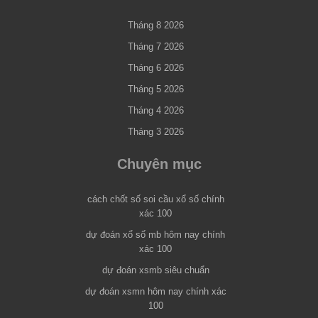
Tháng 8 2026
Tháng 7 2026
Tháng 6 2026
Tháng 5 2026
Tháng 4 2026
Tháng 3 2026
Chuyên mục
cách chốt số soi cầu xổ số chính
xác 100
dự đoán xổ số mb hôm nay chính
xác 100
dự đoán xsmb siêu chuẩn
dự đoán xsmn hôm nay chính xác
100