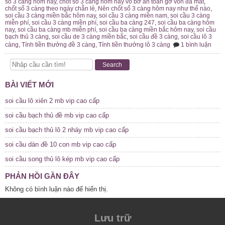
số 3 càng hôm nay
,
chốt số 3 càng hôm nay vô bờ an toàn gỡ vốn đã mất
,
chốt số 3 càng theo ngày chẵn lẻ
,
Nên chốt số 3 càng hôm nay như thế nào
,
soi cầu 3 càng miền bắc hôm nay
,
soi cầu 3 càng miền nam
,
soi cầu 3 càng
miễn phí
,
soi cầu 3 càng miền phí
,
soi cầu ba càng 247
,
soi cầu ba càng hôm
nay
,
soi cầu ba càng mb miễn phí
,
soi cầu ba càng miền bắc hôm nay
,
soi cầu
bạch thủ 3 càng
,
soi cầu de 3 càng miền bắc
,
soi cầu đề 3 càng
,
soi cầu lô 3
ở
càng
,
Tính tiền thưởng đề 3 càng
,
Tính tiền thưởng lô 3 càng
1 bình luận
chốt
số
3
Search
càng
hôm
BÀI VIẾT MỚI
nay
vô
bờ
soi cầu lô xiên 2 mb vip cao cấp
an
toàn
soi cầu bạch thủ đề mb vip cao cấp
gỡ
vốn
soi cầu bạch thủ lô 2 nháy mb vip cao cấp
đã
mất
soi cầu dàn đề 10 con mb vip cao cấp
soi cầu song thủ lô kép mb vip cao cấp
PHẢN HỒI GẦN ĐÂY
Không có bình luận nào để hiển thị.
Lưu trữ