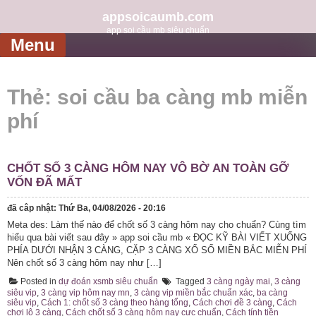
Skip
to
appsoicaumb.com
content
app soi cầu mb siêu chuẩn
Menu
Thẻ:
soi cầu ba càng mb miễn
phí
CHỐT SỐ 3 CÀNG HÔM NAY VÔ BỜ AN TOÀN GỠ
VỐN ĐÃ MẤT
đã câp nhật:
Thứ Ba, 04/08/2026 - 20:16
Meta des: Làm thế nào để chốt số 3 càng hôm nay cho chuẩn? Cùng tìm
hiểu qua bài viết sau đây » app soi cầu mb « ĐỌC KỸ BÀI VIẾT XUỐNG
PHÍA DƯỚI NHẬN 3 CÀNG, CẶP 3 CÀNG XỔ SỐ MIỀN BẮC MIỄN PHÍ
Nên chốt số 3 càng hôm nay như […]
Posted in
dự đoán xsmb siêu chuẩn
Tagged
3 càng ngày mai
,
3 càng
siêu vip
,
3 càng vip hôm nay mn
,
3 càng vip miền bắc chuẩn xác
,
ba càng
siêu vip
,
Cách 1: chốt số 3 càng theo hàng tổng
,
Cách chơi đề 3 càng
,
Cách
chơi lô 3 càng
,
Cách chốt số 3 càng hôm nay cực chuẩn
,
Cách tính tiền