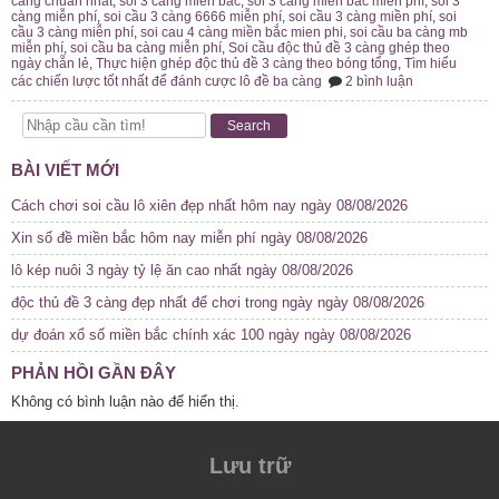
càng chuẩn nhất
,
soi 3 cang mien bac
,
soi 3 càng miền bắc miễn phí
,
soi 3
càng miễn phí
,
soi cầu 3 càng 6666 miễn phí
,
soi cầu 3 càng miền phí
,
soi
cầu 3 càng miễn phí
,
soi cau 4 càng miền bắc mien phi
,
soi cầu ba càng mb
miễn phí
,
soi cầu ba càng miễn phí
,
Soi cầu độc thủ đề 3 càng ghép theo
ngày chẵn lẻ
,
Thực hiện ghép độc thủ đề 3 càng theo bóng tổng
,
Tìm hiểu
ở
các chiến lược tốt nhất để đánh cược lô đề ba càng
2 bình luận
độc
thủ
đề
Search
3
càng
BÀI VIẾT MỚI
đẹp
nhất
để
Cách chơi soi cầu lô xiên đẹp nhất hôm nay ngày 08/08/2026
chơi
trong
Xin số đề miền bắc hôm nay miễn phí ngày 08/08/2026
ngày
lô kép nuôi 3 ngày tỷ lệ ăn cao nhất ngày 08/08/2026
độc thủ đề 3 càng đẹp nhất để chơi trong ngày ngày 08/08/2026
dự đoán xổ số miền bắc chính xác 100 ngày ngày 08/08/2026
PHẢN HỒI GẦN ĐÂY
Không có bình luận nào để hiển thị.
Lưu trữ