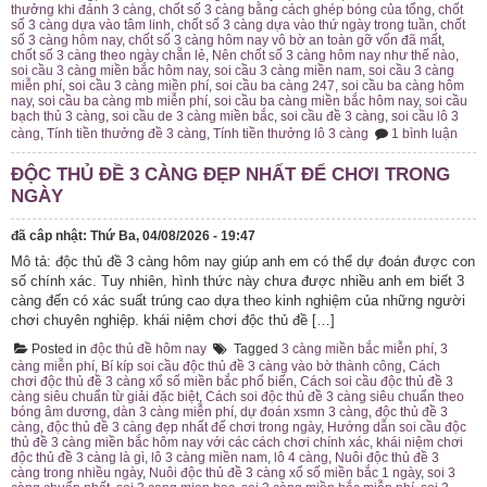
thưởng khi đánh 3 càng
,
chốt số 3 càng bằng cách ghép bóng của tổng
,
chốt
số 3 càng dựa vào tâm linh
,
chốt số 3 càng dựa vào thứ ngày trong tuần
,
chốt
số 3 càng hôm nay
,
chốt số 3 càng hôm nay vô bờ an toàn gỡ vốn đã mất
,
chốt số 3 càng theo ngày chẵn lẻ
,
Nên chốt số 3 càng hôm nay như thế nào
,
soi cầu 3 càng miền bắc hôm nay
,
soi cầu 3 càng miền nam
,
soi cầu 3 càng
miễn phí
,
soi cầu 3 càng miền phí
,
soi cầu ba càng 247
,
soi cầu ba càng hôm
nay
,
soi cầu ba càng mb miễn phí
,
soi cầu ba càng miền bắc hôm nay
,
soi cầu
bạch thủ 3 càng
,
soi cầu de 3 càng miền bắc
,
soi cầu đề 3 càng
,
soi cầu lô 3
ở
càng
,
Tính tiền thưởng đề 3 càng
,
Tính tiền thưởng lô 3 càng
1 bình luận
chốt
số
ĐỘC THỦ ĐỀ 3 CÀNG ĐẸP NHẤT ĐỂ CHƠI TRONG
3
càng
NGÀY
hôm
nay
đã câp nhật:
Thứ Ba, 04/08/2026 - 19:47
vô
bờ
Mô tả: độc thủ đề 3 càng hôm nay giúp anh em có thể dự đoán được con
an
số chính xác. Tuy nhiên, hình thức này chưa được nhiều anh em biết 3
toàn
gỡ
càng đến có xác suất trúng cao dựa theo kinh nghiệm của những người
vốn
chơi chuyên nghiệp. khái niệm chơi độc thủ đề […]
đã
mất
Posted in
độc thủ đề hôm nay
Tagged
3 càng miền bắc miễn phí
,
3
càng miễn phí
,
Bí kíp soi cầu độc thủ đề 3 càng vào bờ thành công
,
Cách
chơi độc thủ đề 3 càng xổ số miền bắc phổ biến
,
Cách soi cầu độc thủ đề 3
càng siêu chuẩn từ giải đặc biệt
,
Cách soi độc thủ đề 3 càng siêu chuẩn theo
bóng âm dương
,
dàn 3 càng miễn phí
,
dự đoán xsmn 3 càng
,
độc thủ đề 3
càng
,
độc thủ đề 3 càng đẹp nhất để chơi trong ngày
,
Hướng dẫn soi cầu độc
thủ đề 3 càng miền bắc hôm nay với các cách chơi chính xác
,
khái niệm chơi
độc thủ đề 3 càng là gì
,
lô 3 càng miền nam
,
lô 4 càng
,
Nuôi độc thủ đề 3
càng trong nhiều ngày
,
Nuôi độc thủ đề 3 càng xổ số miền bắc 1 ngày
,
soi 3