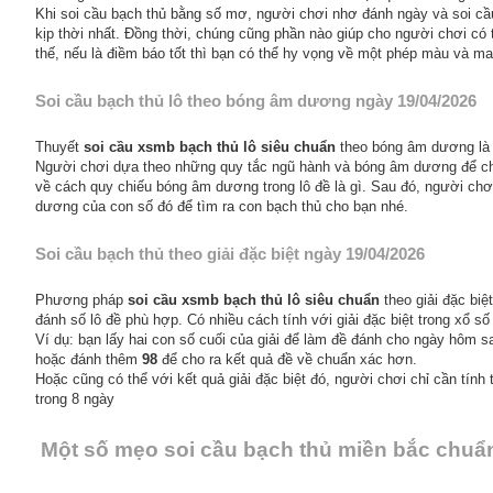
Khi soi cầu bạch thủ bằng số mơ, người chơi nhơ đánh ngày và soi c
kịp thời nhất. Đồng thời, chúng cũng phần nào giúp cho người chơi có
thế, nếu là điềm báo tốt thì bạn có thể hy vọng về một phép màu và m
Soi cầu bạch thủ lô theo bóng âm dương ngày 19/04/2026
Thuyết
soi cầu xsmb bạch thủ lô siêu chuẩn
theo bóng âm dương là m
Người chơi dựa theo những quy tắc ngũ hành và bóng âm dương để chố
về cách quy chiếu bóng âm dương trong lô đề là gì. Sau đó, người chơi 
dương của con số đó để tìm ra con bạch thủ cho bạn nhé.
Soi cầu bạch thủ theo giải đặc biệt ngày 19/04/2026
Phương pháp
soi cầu xsmb bạch thủ lô siêu chuẩn
theo giải đặc biệ
đánh số lô đề phù hợp. Có nhiều cách tính với giải đặc biệt trong xổ s
Ví dụ: bạn lấy hai con số cuối của giải để làm đề đánh cho ngày hôm sa
hoặc đánh thêm
98
để cho ra kết quả đề về chuẩn xác hơn.
Hoặc cũng có thể với kết quả giải đặc biệt đó, người chơi chỉ cần tính t
trong 8 ngày
Một số mẹo soi cầu bạch thủ miền bắc chuẩn