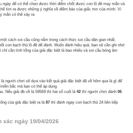
ầu ngày để có thể chọn được thời điểm chốt được con lô đê may mắn và
 thể tìm ra được những ý nghĩa về điềm báo của giấc mơ của mình. Vì
ay mắn có thể xảy ra
ột cách soi cầu cũng nằm trong cách thức soi cầu dân gian nhất.
t con bạch thủ lô đề để đánh. Muốn đánh hiệu quả, bạn sẽ cần ghi nhớ
chỉ cần tính tổng của giải đặc biệt là bao nhiêu và soi cầu bóng âm
t là người chơi sẽ dựa vào kết quả giải đặc biệt đã về hôm qua là gì để
ố miền bắc mà bạn có thể áp dụng.
u. Nếu giải đb về là 59569 thì hai số cuối là
42
thì người chơi đánh
06
ổng của giải đặc biệt ra là
87
thì đánh ngay con bạch thủ 24 liên tiếp
 xác ngày 19/04/2026