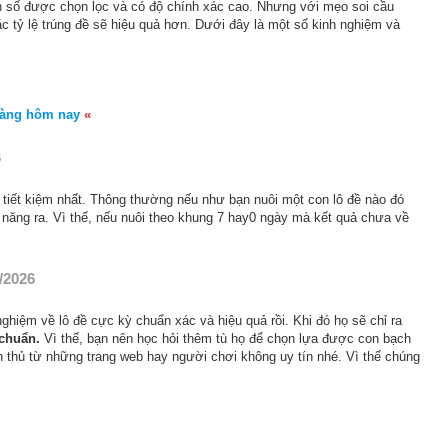
số được chọn lọc và có độ chính xác cao. Nhưng với mẹo soi cầu
c tỷ lệ trúng đề sẽ hiệu quả hơn. Dưới đây là một số kinh nghiệm và
càng hôm nay
«
6
g tiết kiệm nhất. Thông thường nếu như bạn nuôi một con lô đề nào đó
năng ra. Vì thế, nếu nuôi theo khung 7 hay0 ngày mà kết quả chưa về
/2026
iệm về lô đề cực kỳ chuẩn xác và hiệu quả rồi. Khi đó họ sẽ chỉ ra
 chuẩn.
Vì thế, bạn nên học hỏi thêm tù họ để chọn lựa được con bạch
ch thủ từ những trang web hay người chơi không uy tín nhé. Vì thế chúng