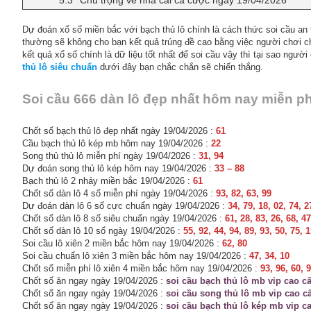
Dự đoán xổ số miền bắc với bạch thủ lô chính là cách thức soi cầu an 
thường sẽ không cho bạn kết quả trúng đề cao bằng việc người chơi ch
kết quả xổ số chính là dữ liệu tốt nhất để soi cầu vậy thì tại sao ng
thủ lô siêu chuẩn
dưới đây bạn chắc chắn sẽ chiến thắng.
Soi cầu 666 dàn lô đẹp nhất hôm nay miễn ph
Chốt số bạch thủ lô đẹp nhất ngày 19/04/2026 :
61
Cầu bạch thủ lô kép mb hôm nay 19/04/2026 :
22
Song thủ thủ lô miễn phí ngày 19/04/2026 :
31, 94
Dự đoán song thủ lô kép hôm nay 19/04/2026 :
33 – 88
Bạch thủ lô 2 nháy miền bắc 19/04/2026 :
61
Chốt số dàn lô 4 số miễn phí ngày 19/04/2026 :
93, 82, 63, 99
Dự đoán dàn lô 6 số cực chuẩn ngày 19/04/2026 :
34, 79, 18, 02, 74, 2
Chốt số dàn lô 8 số siêu chuẩn ngày 19/04/2026 :
61, 28, 83, 26, 68, 47
Chốt số dàn lô 10 số ngày 19/04/2026 :
55, 92, 44, 94, 89, 93, 50, 75, 
Soi cầu lô xiên 2 miền bắc hôm nay 19/04/2026 :
62, 80
Soi cầu chuẩn lô xiên 3 miền bắc hôm nay 19/04/2026 :
47, 34, 10
Chốt số miễn phí lô xiên 4 miền bắc hôm nay 19/04/2026 :
93, 96, 60, 
Chốt số ăn ngay ngày 19/04/2026 :
soi cầu bạch thủ lô mb vip cao c
Chốt số ăn ngay ngày 19/04/2026 :
soi cầu song thủ lô mb vip cao c
Chốt số ăn ngay ngày 19/04/2026 :
soi cầu bạch thủ lô kép mb vip c