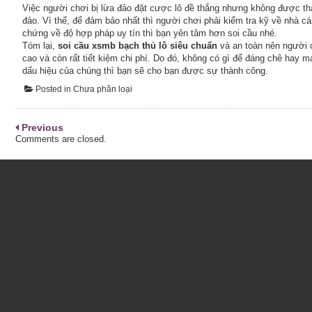
Việc người chơi bị lừa đảo đặt cược lô đề thắng nhưng không được thanh
đảo. Vì thế, để đảm bảo nhất thì người chơi phải kiểm tra kỹ về nhà c
chứng về độ hợp pháp uy tín thì bạn yên tâm hơn soi cầu nhé.
Tóm lại,
soi cầu xsmb bạch thủ lô siêu chuẩn
và an toàn nên người 
cao và còn rất tiết kiệm chi phí. Do đó, không có gì để đáng chê hay
dấu hiệu của chúng thì bạn sẽ cho bạn được sự thành công.
Posted in Chưa phân loại
Điều
Previous
Comments are closed.
hướng
bài
viết