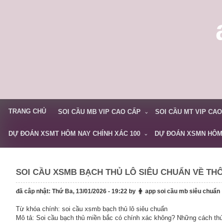
Skip
to
content
TRANG CHỦ
SOI CẦU MB VIP CAO CẤP
SOI CẦU MT VIP CA
DỰ ĐOÁN XSMT HÔM NAY CHÍNH XÁC 100
DỰ ĐOÁN XSMN HÔM 
SOI CẦU XSMB BẠCH THỦ LÔ SIÊU CHUẨN VỀ THÔN
đã câp nhật:
Thứ Ba, 13/01/2026 - 19:22
by
app soi cầu mb siêu chuẩn
Từ khóa chính: soi cầu xsmb bạch thủ lô siêu chuẩn
Mô tả: Soi cầu bạch thủ miền bắc có chính xác không? Những cách th