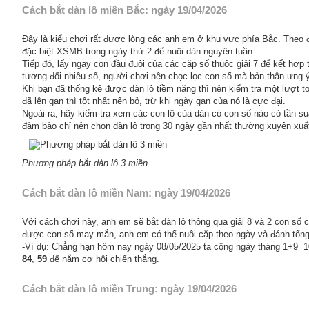
Cách bắt dàn lô miền Bắc: ngày 19/04/2026
Đây là kiểu chơi rất được lòng các anh em ở khu vực phía Bắc. Theo 
đặc biệt XSMB trong ngày thứ 2 để nuôi dàn nguyên tuần.
Tiếp đó, lấy ngay con đầu đuôi của các cặp số thuộc giải 7 để kết hợp 
tương đối nhiều số, người chơi nên chọc lọc con số mà bản thân ưng 
Khi bạn đã thống kê được dàn lô tiềm năng thì nên kiểm tra một lượt 
đã lên gan thì tốt nhất nên bỏ, trừ khi ngày gan của nó là cực đại.
Ngoài ra, hãy kiểm tra xem các con lô của dàn có con số nào có tần su
đảm bảo chỉ nên chọn dàn lô trong 30 ngày gần nhất thường xuyên xuất 
Phương pháp bắt dàn lô 3 miền.
Cách bắt dàn lô miền Nam: ngày 19/04/2026
Với cách chơi này, anh em sẽ bắt dàn lô thông qua giải 8 và 2 con số 
được con số may mắn, anh em có thể nuôi cặp theo ngày và đánh tổn
-Ví dụ: Chẳng hạn hôm nay ngày 08/05/2025 ta cộng ngày tháng 1+9=
84
,
59
để nắm cơ hội chiến thắng.
Cách bắt dàn lô miền Trung: ngày 19/04/2026