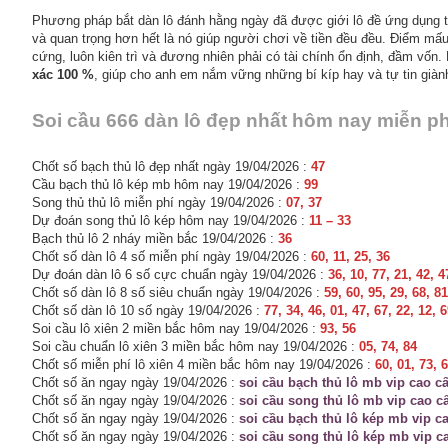
Phương pháp bắt dàn lô đánh hằng ngày đã được giới lô đề ứng dụng t
và quan trọng hơn hết là nó giúp người chơi về tiền đều đều. Điểm mấ
cứng, luôn kiên trì và đương nhiên phải có tài chính ổn định, đầm vố
xác 100 %
, giúp cho anh em nắm vững những bí kíp hay và tự tin giàn
Soi cầu 666 dàn lô đẹp nhất hôm nay miễn ph
Chốt số bạch thủ lô đẹp nhất ngày 19/04/2026 :
47
Cầu bạch thủ lô kép mb hôm nay 19/04/2026 :
99
Song thủ thủ lô miễn phí ngày 19/04/2026 :
07, 37
Dự đoán song thủ lô kép hôm nay 19/04/2026 :
11 – 33
Bạch thủ lô 2 nháy miền bắc 19/04/2026 :
36
Chốt số dàn lô 4 số miễn phí ngày 19/04/2026 :
60, 11, 25, 36
Dự đoán dàn lô 6 số cực chuẩn ngày 19/04/2026 :
36, 10, 77, 21, 42, 4
Chốt số dàn lô 8 số siêu chuẩn ngày 19/04/2026 :
59, 60, 95, 29, 68, 81
Chốt số dàn lô 10 số ngày 19/04/2026 :
77, 34, 46, 01, 47, 67, 22, 12, 
Soi cầu lô xiên 2 miền bắc hôm nay 19/04/2026 :
93, 56
Soi cầu chuẩn lô xiên 3 miền bắc hôm nay 19/04/2026 :
05, 74, 84
Chốt số miễn phí lô xiên 4 miền bắc hôm nay 19/04/2026 :
60, 01, 73, 
Chốt số ăn ngay ngày 19/04/2026 :
soi cầu bạch thủ lô mb vip cao c
Chốt số ăn ngay ngày 19/04/2026 :
soi cầu song thủ lô mb vip cao c
Chốt số ăn ngay ngày 19/04/2026 :
soi cầu bạch thủ lô kép mb vip c
Chốt số ăn ngay ngày 19/04/2026 :
soi cầu song thủ lô kép mb vip c