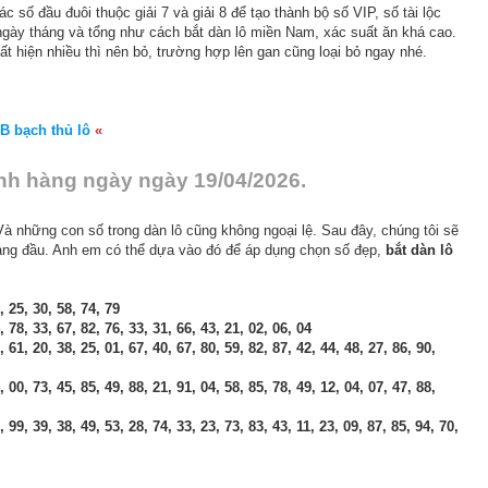
 số đầu đuôi thuộc giải 7 và giải 8 để tạo thành bộ số VIP, số tài lộc
gày tháng và tổng như cách bắt dàn lô miền Nam, xác suất ăn khá cao.
t hiện nhiều thì nên bỏ, trường hợp lên gan cũng loại bỏ ngay nhé.
B bạch thủ lô
«
nh hàng ngày ngày 19/04/2026.
à những con số trong dàn lô cũng không ngoại lệ. Sau đây, chúng tôi sẽ
hàng đầu. Anh em có thể dựa vào đó để áp dụng chọn số đẹp,
bắt dàn lô
, 25, 30, 58, 74, 79
, 78, 33, 67, 82, 76, 33, 31, 66, 43, 21, 02, 06, 04
, 61, 20, 38, 25, 01, 67, 40, 67, 80, 59, 82, 87, 42, 44, 48, 27, 86, 90,
, 00, 73, 45, 85, 49, 88, 21, 91, 04, 58, 85, 78, 49, 12, 04, 07, 47, 88,
, 99, 39, 38, 49, 53, 28, 74, 33, 23, 73, 83, 43, 11, 23, 09, 87, 85, 94, 70,