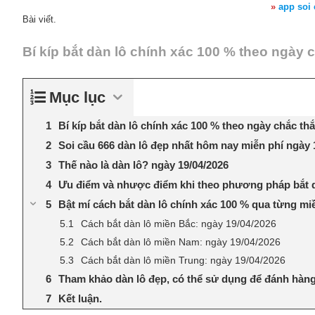
»
app soi
Bài viết.
Bí kíp bắt dàn lô chính xác 100 % theo ngày 
Mục lục
Bí kíp bắt dàn lô chính xác 100 % theo ngày chắc th
Soi cầu 666 dàn lô đẹp nhất hôm nay miễn phí ngày 
Thế nào là dàn lô? ngày 19/04/2026
Ưu điểm và nhược điểm khi theo phương pháp bắt d
Bật mí cách bắt dàn lô chính xác 100 % qua từng mi
Cách bắt dàn lô miền Bắc: ngày 19/04/2026
Cách bắt dàn lô miền Nam: ngày 19/04/2026
Cách bắt dàn lô miền Trung: ngày 19/04/2026
Tham khảo dàn lô đẹp, có thể sử dụng để đánh hàng
Kết luận.