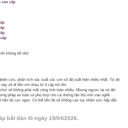
p cao cấp
cấp
cấp
cấp
 cấp
 vốn không hề nhỏ.
hiên cứu, phân tích xác suất các con số đã xuất hiện nhiều nhất. Từ đó
ày sẽ đi liền với nhau từ 4 cặp trở lên.
chơi sẽ không phải mất công tính toán nhiều. Nhưng ngược lại nó đòi
ương pháp an toàn và phù hợp cho cả những tân thủ mới vào nghề.
tiền lãi cực ngon. Có thể tiền lãi sẽ không cao tuy nhiên sức hấp dẫn
p bắt dàn lô ngày 19/04/2026.