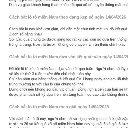
Dịch vụ giúp khách hàng tham khảo kết quả xổ số truyền thống mất phí 
Cách bắt lô tô miền Nam theo dạng kẹp số ngày 14/04/2026
Cách bắt lô này khá đơn giản, chỉ cần một chút tinh mắt khi dò kết qu
2 con số bằng nhau
Soi Cầu của chúng tôi được sàng lọc rất kỹ các con số dựa trên thống 
trúng là trúng, trượt là trượt. Không có chuyện làm ăn thiếu chính xác 
Cách bắt lô tô miền Nam dựa vào kết quả tuần ngày 14/04/2
Để bắt lô tô xổ số miền Nam dựa vào kết quả tuần. Người chơi sẽ lấy n
sẽ lấy từ thứ 3 tuần trước đến chủ nhật tuần này
Chỉ cần nhìn qua bảng thống kê kết quả CẦU hàng ngày anh em đã thấy
trúng thưởng to với cầu lô của chúng tôi nhé
Đừng chơi nếu không soi cầu vip chuẩn. Đồng nghĩa tiền của bạn sẽ k
được phân tích rất kỹ dựa trên nền tảng toán học cao cấp khẳng định 
Cách bắt lô tô miền Nam theo giải ngày 14/04/2026
Với cách bắt lô tô này, người chơi sẽ sử dụng những con số ở giải đặc 
trước ra 26 và kết quả xổ số miền Nam hôm nay tại giải 5 và giải 6 tươ