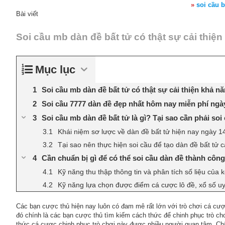
»
soi cầu b
Bài viết
Soi cầu mb dàn đề bất tử có thật sự cải thiệ
Mục lục
Soi cầu mb dàn đề bất tử có thật sự cải thiện khả n
Soi cầu 7777 dàn đề đẹp nhất hôm nay miễn phí ngà
Soi cầu mb dàn đề bất tử là gì? Tại sao cần phải soi
Khái niệm sơ lược về dàn đề bất tử hiện nay ngày 1
Tại sao nên thực hiện soi cầu để tạo dàn đề bất tử 
Cần chuẩn bị gì để có thể soi cầu dàn đề thành công
Kỹ năng thu thập thông tin và phân tích số liệu của
Kỹ năng lựa chọn được điểm cá cược lô đề, xổ số uy
Các bạn cược thủ hiện nay luôn có đam mê rất lớn với trò chơi cá cượ
đó chính là các bạn cược thủ tìm kiếm cách thức để chinh phục trò ch
thức cá cược chinh phục trò chơi này được nhiều người quan tâm. C