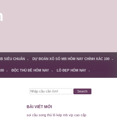
m
B SIÊU CHUẨN
DỰ ĐOÁN XỔ SỐ MB HÔM NAY CHÍNH XÁC 100
00
ĐỘC THỦ ĐỀ HÔM NAY
LÔ ĐẸP HÔM NAY
Search
BÀI VIẾT MỚI
soi cầu song thủ lô kép mb vip cao cấp