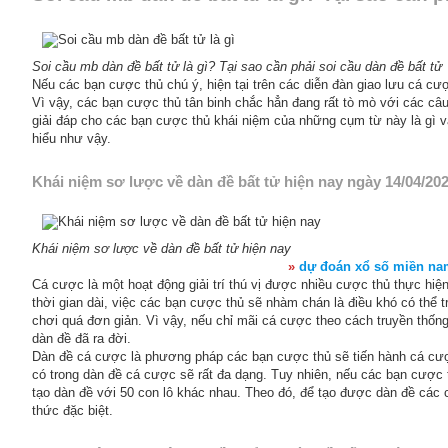
Soi cầu mb dàn đề bất tử là gì? Tại sao cần phải soi cầu dàn đề bất tử
Nếu các bạn cược thủ chú ý, hiện tại trên các diễn đàn giao lưu cá cư
Vì vậy, các bạn cược thủ tân binh chắc hẳn đang rất tò mò với các câu
giải đáp cho các bạn cược thủ khái niệm của những cụm từ này là gì 
hiểu như vậy.
Khái niệm sơ lược về dàn đề bất tử hiện nay ngày 14/04/20
Khái niệm sơ lược về dàn đề bất tử hiện nay
»
dự đoán xổ số miền na
Cá cược là một hoạt động giải trí thú vị được nhiều cược thủ thực hiệ
thời gian dài, việc các bạn cược thủ sẽ nhàm chán là điều khó có thể tr
chơi quá đơn giản. Vì vậy, nếu chỉ mãi cá cược theo cách truyền thốn
dàn đề đã ra đời.
Dàn đề cá cược là phương pháp các bạn cược thủ sẽ tiến hành cá cượ
có trong dàn đề cá cược sẽ rất đa dạng. Tuy nhiên, nếu các bạn cược
tạo dàn đề với 50 con lô khác nhau. Theo đó, để tạo được dàn đề các
thức đặc biệt.