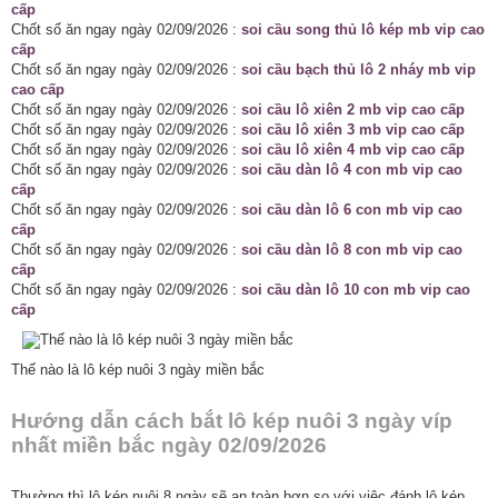
cấp
Chốt số ăn ngay ngày 02/09/2026 :
soi cầu song thủ lô kép mb vip cao
cấp
Chốt số ăn ngay ngày 02/09/2026 :
soi cầu bạch thủ lô 2 nháy mb vip
cao cấp
Chốt số ăn ngay ngày 02/09/2026 :
soi cầu lô xiên 2 mb vip cao cấp
Chốt số ăn ngay ngày 02/09/2026 :
soi cầu lô xiên 3 mb vip cao cấp
Chốt số ăn ngay ngày 02/09/2026 :
soi cầu lô xiên 4 mb vip cao cấp
Chốt số ăn ngay ngày 02/09/2026 :
soi cầu dàn lô 4 con mb vip cao
cấp
Chốt số ăn ngay ngày 02/09/2026 :
soi cầu dàn lô 6 con mb vip cao
cấp
Chốt số ăn ngay ngày 02/09/2026 :
soi cầu dàn lô 8 con mb vip cao
cấp
Chốt số ăn ngay ngày 02/09/2026 :
soi cầu dàn lô 10 con mb vip cao
cấp
Thế nào là lô kép nuôi 3 ngày miền bắc
Hướng dẫn cách bắt lô kép nuôi 3 ngày víp
nhất miền bắc ngày 02/09/2026
Thường thì lô kép nuôi 8 ngày sẽ an toàn hơn so với việc đánh lô kép