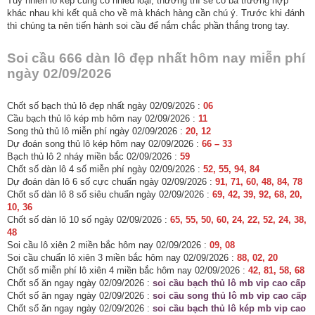
Tuy nhiên lô kép cũng có nhiều loại, thường thì sẽ có ba trường hợp
khác nhau khi kết quả cho về mà khách hàng cần chú ý. Trước khi đánh
thì chúng ta nên tiến hành soi cầu để nắm chắc phần thắng trong tay.
Soi cầu 666 dàn lô đẹp nhất hôm nay miễn phí
ngày 02/09/2026
Chốt số bạch thủ lô đẹp nhất ngày 02/09/2026 :
06
Cầu bạch thủ lô kép mb hôm nay 02/09/2026 :
11
Song thủ thủ lô miễn phí ngày 02/09/2026 :
20, 12
Dự đoán song thủ lô kép hôm nay 02/09/2026 :
66 – 33
Bạch thủ lô 2 nháy miền bắc 02/09/2026 :
59
Chốt số dàn lô 4 số miễn phí ngày 02/09/2026 :
52, 55, 94, 84
Dự đoán dàn lô 6 số cực chuẩn ngày 02/09/2026 :
91, 71, 60, 48, 84, 78
Chốt số dàn lô 8 số siêu chuẩn ngày 02/09/2026 :
69, 42, 39, 92, 68, 20,
10, 36
Chốt số dàn lô 10 số ngày 02/09/2026 :
65, 55, 50, 60, 24, 22, 52, 24, 38,
48
Soi cầu lô xiên 2 miền bắc hôm nay 02/09/2026 :
09, 08
Soi cầu chuẩn lô xiên 3 miền bắc hôm nay 02/09/2026 :
88, 02, 20
Chốt số miễn phí lô xiên 4 miền bắc hôm nay 02/09/2026 :
42, 81, 58, 68
Chốt số ăn ngay ngày 02/09/2026 :
soi cầu bạch thủ lô mb vip cao cấp
Chốt số ăn ngay ngày 02/09/2026 :
soi cầu song thủ lô mb vip cao cấp
Chốt số ăn ngay ngày 02/09/2026 :
soi cầu bạch thủ lô kép mb vip cao