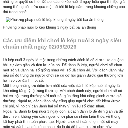
những bí quyết cụ thể. Để soi cầu lô kép nuôi 3 ngày hiệu quả thì độc giả
mang thể nghiên cứu qua một số bắt lô kép câm trong khoảng những cao
thủ trong nghề.
Phương pháp nuôi lô kép khung 3 ngày bất bại ăn thông
Các ưu điểm khi chơi lô kép nuôi 3 ngày siêu
chuẩn nhất ngày 02/09/2026
Lô kép nuôi 3 ngày là một trong những cách đánh lô đề được ưa chuộng
bởi sự đơn giản và tiện lợi của nó. Để đánh lô kép, người chơi sẽ chọn
một số và đánh hai số giống nhau với số đã chọn đó. Với cách đánh này,
nếu số đó trúng thì người chơi sẽ có cơ hội giành được giải thưởng lớn
hơn so với đánh một số.
Một trong những ưu điểm lớn nhất của việc đánh lô kép nuôi 3 ngày là
khả năng tăng tỷ lệ trúng thưởng. Với cách đánh này, người chơi sẽ có
hai cơ hội trúng thưởng với một số, giúp tăng khả năng giành được giải
thưởng. Ngoài ra, cách đánh này cũng giúp người chơi tiết kiệm được
chi phí, vì họ chỉ cần đánh hai số thay vì nhiều số khác nhau.
Ngoài ra, đánh lô kép nuôi 3 ngày còn là cách đánh lô đề đơn giản và dễ
thực hiện, không yêu cầu người chơi phải có nhiều kiến thức về thống
kê hay phải tính toán phức tạp. Người chơi chỉ cần chọn một số may
mắn và đánh hai số giống nhau, đó là đủ để tham gia trò chơi này.