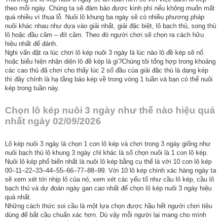
theo mỗi ngày. Chúng ta sẽ đảm bảo được kinh phí nếu không muốn mất
quá nhiều vì thua lỗ. Nuôi lô khung ba ngày sẽ có nhiều phương pháp
nuôi khác nhau như dựa vào giải nhất, giải đặc biệt, lô bạch thủ, song thủ
lô hoặc đầu câm – đít câm. Theo đó người chơi sẽ chọn ra cách hữu
hiệu nhất để đánh.
Nghi vấn đặt ra lúc chơi lô kép nuôi 3 ngày là lúc nào lô đề kép sẽ nổ
hoặc biểu hiện nhận diện lô đề kép là gì?Chúng tôi tổng hợp trong khoảng
các cao thủ đã chơi cho thấy lúc 2 số đầu của giải đặc thù là dạng kép
thì đây chính là hạ tầng báo kép về trong vòng 1 tuần và bạn có thể nuôi
kép trong tuần này.
Chọn lô kép nuôi 3 ngày như thế nào hiệu quả
nhất ngày 02/09/2026
Lô kép nuôi 3 ngày là chọn 1 con lô kép và chơi trong 3 ngày giống như
nuôi bạch thủ lô khung 3 ngày chỉ khác là số chọn nuôi là 1 con lô kép.
Nuôi lô kép phổ biến nhất là nuôi lô kép bằng cụ thể là với 10 con lô kép
00–11–22–33–44–55–66–77–88–99. Với 10 lô kép chính xác hàng ngày ta
sẽ xem xét tới nhịp lô của nó, xem xét các yếu tố như cầu lô kép, cầu lô
bạch thủ và dự đoán ngày gan cao nhất để chọn lô kép nuôi 3 ngày hiệu
quả nhất.
Những cách thức soi cầu là một lựa chọn được hầu hết người chơi tiêu
dùng để bắt cầu chuẩn xác hơn. Dù vậy mỗi người lại mang cho mình