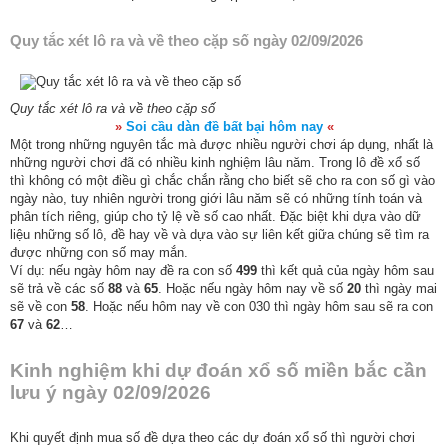
Quy tắc xét lô ra và về theo cặp số ngày 02/09/2026
Quy tắc xét lô ra và về theo cặp số
»
Soi cầu dàn đề bất bại hôm nay
«
Một trong những nguyên tắc mà được nhiều người chơi áp dụng, nhất là
những người chơi đã có nhiều kinh nghiệm lâu năm. Trong lô đề xổ số
thì không có một điều gì chắc chắn rằng cho biết sẽ cho ra con số gì vào
ngày nào, tuy nhiên người trong giới lâu năm sẽ có những tính toán và
phân tích riêng, giúp cho tỷ lệ về số cao nhất. Đặc biệt khi dựa vào dữ
liệu những số lô, đề hay về và dựa vào sự liên kết giữa chúng sẽ tìm ra
được những con số may mắn.
Ví dụ: nếu ngày hôm nay đề ra con số
499
thì kết quả của ngày hôm sau
sẽ trả về các số
88
và
65
. Hoặc nếu ngày hôm nay về số
20
thì ngày mai
sẽ về con
58
. Hoặc nếu hôm nay về con 030 thì ngày hôm sau sẽ ra con
67
và
62
…
Kinh nghiệm khi dự đoán xổ số miền bắc cần
lưu ý ngày 02/09/2026
Khi quyết định mua số đề dựa theo các dự đoán xổ số thì người chơi