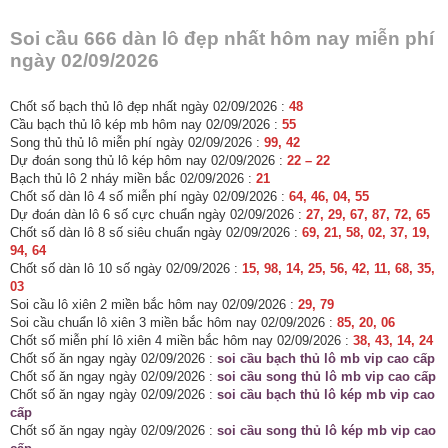
Soi cầu 666 dàn lô đẹp nhất hôm nay miễn phí
ngày 02/09/2026
Chốt số bạch thủ lô đẹp nhất ngày 02/09/2026 :
48
Cầu bạch thủ lô kép mb hôm nay 02/09/2026 :
55
Song thủ thủ lô miễn phí ngày 02/09/2026 :
99, 42
Dự đoán song thủ lô kép hôm nay 02/09/2026 :
22 – 22
Bạch thủ lô 2 nháy miền bắc 02/09/2026 :
21
Chốt số dàn lô 4 số miễn phí ngày 02/09/2026 :
64, 46, 04, 55
Dự đoán dàn lô 6 số cực chuẩn ngày 02/09/2026 :
27, 29, 67, 87, 72, 65
Chốt số dàn lô 8 số siêu chuẩn ngày 02/09/2026 :
69, 21, 58, 02, 37, 19,
94, 64
Chốt số dàn lô 10 số ngày 02/09/2026 :
15, 98, 14, 25, 56, 42, 11, 68, 35,
03
Soi cầu lô xiên 2 miền bắc hôm nay 02/09/2026 :
29, 79
Soi cầu chuẩn lô xiên 3 miền bắc hôm nay 02/09/2026 :
85, 20, 06
Chốt số miễn phí lô xiên 4 miền bắc hôm nay 02/09/2026 :
38, 43, 14, 24
Chốt số ăn ngay ngày 02/09/2026 :
soi cầu bạch thủ lô mb vip cao cấp
Chốt số ăn ngay ngày 02/09/2026 :
soi cầu song thủ lô mb vip cao cấp
Chốt số ăn ngay ngày 02/09/2026 :
soi cầu bạch thủ lô kép mb vip cao
cấp
Chốt số ăn ngay ngày 02/09/2026 :
soi cầu song thủ lô kép mb vip cao