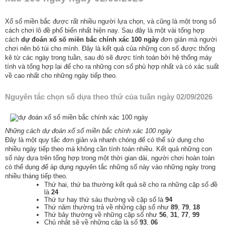
Xổ số miền bắc được rất nhiều người lựa chọn, và cũng là một trong số
cách chơi lô đề phổ biến nhất hiện nay. Sau đây là một vài tổng hợp
cách
dự đoán xổ số miền bắc chính xác 100 ngày
đơn giản mà người
chơi nên bỏ túi cho mình. Đây là kết quả của những con số được thống
kê từ các ngày trong tuần, sau đó sẽ được tính toán bởi hệ thống máy
tính và tổng hợp lại để cho ra những con số phù hợp nhất và có xác suất
về cao nhất cho những ngày tiếp theo.
Nguyên tắc chọn số dựa theo thứ của tuần ngày 02/09/2026
Những cách dự đoán xổ số miền bắc chính xác 100 ngày
Đây là một quy tắc đơn giản và nhanh chóng để có thể sử dụng cho
nhiều ngày tiếp theo mà không cần tính toán nhiều. Kết quả những con
số này dựa trên tổng hợp trong một thời gian dài, người chơi hoàn toàn
có thể dụng để áp dụng nguyên tắc những số này vào những ngày trong
nhiều tháng tiếp theo.
Thứ hai, thứ ba thường kết quả sẽ cho ra những cặp số đề
là
24
Thứ tư hay thứ sáu thường về cặp số là
94
Thứ năm thường trả về những cặp số như
89
,
79
,
18
Thứ bảy thường về những cặp số như
56
,
31
,
77
,
99
Chủ nhật sẽ về những cặp là số
93
,
06