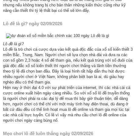
nhưng nếu không trang bị cho bản thân những kiến thức cũng như kỹ
năng cần thiết thì tỷ lệ thất bại có thể sẽ lớn đấy.
Lô đề là gì? ngày 02/09/2026
Lô đề là gì?
Lô đề là trò chơi cá cược dựa vào kết quả độc đắc của xổ số kiến thiết 3
miền Bắc, Trung, Nam. Người chơi sẽ lựa chọn nhà đài và đưa ra các
con số gồm 2,3 hoặc 4 số để tham gia, nếu kết quả trùng với số đuôi của
giải độc đắc xổ số kiến thiết thì người chơi thắng và lãnh tiền thưởng
theo tỷ lệ đã chọn ban đầu. Đây là loại hình rất hấp dẫn thu hút được
nhiều người chơi ở Việt Nam, không phân biệt bạn là ai, dù giàu hay
nghèo đều có thể tham gia.
Hiện nay ở thời đại 4.0 với sự phát triển của internet, thì các nhà cái cá
cược online xuất hiện ngày càng nhiều. So với xổ số lô đề truyền thống
là người chơi phải ra các đại lý để mua thì bây giờ thuận tiện, dễ dàng
hơn, người chơi có thể chỉ với một máy tính hay điện thoại, dù đang ở
bất cứ đâu đều có thể linh hoạt mua lô đề online và tham gia mọi lúc tại
các nhà cái trực tuyến. Có lẽ vì vậy mà nhu cầu chơi lô đề online của
người chơi ngày càng bùng nổ.
Mẹo chơi lô đề luôn thắng ngày 02/09/2026