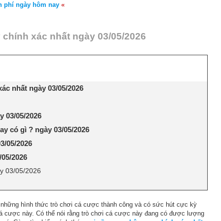
n phí ngày hôm nay
«
 chính xác nhất ngày 03/05/2026
xác nhất ngày 03/05/2026
ày 03/05/2026
ay có gì ? ngày 03/05/2026
03/05/2026
/05/2026
ày 03/05/2026
số những hình thức trò chơi cá cược thành công và có sức hút cực kỳ
cá cược này. Có thể nói rằng trò chơi cá cược này đang có được lượng