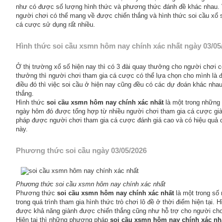
như có được số lượng hình thức và phương thức đánh đề khác nhau. V
người chơi có thể mang về được chiến thắng và hình thức soi cầu xổ 
cá cược sử dụng rất nhiều.
Hình thức soi cầu xsmn hôm nay chính xác nhất ngày 03/05
Ở thị trường xổ số hiện nay thì có 3 đài quay thưởng cho người chơi có
thưởng thì người chơi tham gia cá cược có thể lựa chọn cho mình là 
điều đó thì việc soi cầu ở hiện nay cũng đều có các dự đoán khác nha
thắng.
Hình thức
soi cầu xsmn hôm nay chính xác nhất
là một trong những
ngày hôm đó được tổng hợp từ nhiều người chơi tham gia cá cược giàu
pháp được người chơi tham gia cá cược đánh giá cao và có hiệu quả cự
này.
Phương thức soi cầu ngày 03/05/2026
Phương thức soi cầu xsmn hôm nay chính xác nhất
Phương thức
soi cầu xsmn hôm nay chính xác nhất
là một trong số
trong quá trình tham gia hình thức trò chơi lô đề ở thời điểm hiện tại.
được khả năng giành được chiến thắng cũng như hỗ trợ cho người chơi 
Hiện tại thì những phương pháp
soi cầu xsmn hôm nay chính xác nh