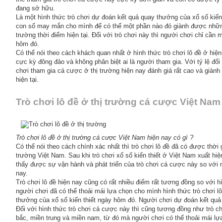
đang sở hữu.
Là một hình thức trò chơi dự đoán kết quả quay thưởng của xổ số kiến
con số may mắn cho mình để có thể một phần nào đó giành được những 
trường thời điểm hiện tại. Đối với trò chơi này thì người chơi chỉ cầ
hôm đó.
Có thể nói theo cách khách quan nhất ở hình thức trò chơi lô đề ở hi
cực kỳ đông đảo và không phân biệt ai là người tham gia. Với tỷ lệ đổ
chơi tham gia cá cược ở thị trường hiện nay đánh giá rất cao và giàn
hiện tại.
Trò chơi lô đề ở thị trường cá cược Việt Nam
Trò chơi lô đề ở thị trường cá cược Việt Nam hiện nay có gì ?
Có thể nói theo cách chính xác nhất thì trò chơi lô đề đã có được thời 
trường Việt Nam. Sau khi trò chơi xổ số kiến thiết ở Việt Nam xuất hi
thấy được sự vận hành và phát triển của trò chơi cá cược này so với 
nay.
Trò chơi lô đề hiện nay cũng có rất nhiều điểm rất tương đồng so với 
người chơi đã có thể thoải mái lựa chọn cho mình hình thức trò chơi lô
thưởng của xổ số kiến thiết ngày hôm đó. Người chơi dự đoán kết qu
Đối với hình thức trò chơi cá cược này thì cũng tương đồng như trò c
bắc, miền trung và miền nam, từ đó mà người chơi có thể thoải mái l