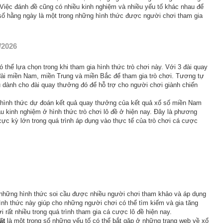
iệc đánh đề cũng có nhiều kinh nghiệm và nhiều yếu tố khác nhau để
số hằng ngày là một trong những hình thức được người chơi tham gia
/2026
 thể lựa chọn trong khi tham gia hình thức trò chơi này. Với 3 đài quay
đài miền Nam, miền Trung và miền Bắc để tham gia trò chơi. Tương tự
u dành cho đài quay thưởng đó để hỗ trợ cho người chơi giành chiến
 hình thức dự đoán kết quả quay thưởng của kết quả xổ số miền Nam
 kinh nghiệm ở hình thức trò chơi lô đề ở hiện nay. Đây là phương
c kỳ lớn trong quá trình áp dụng vào thực tế của trò chơi cá cược
 những hình thức soi cầu được nhiều người chơi tham khảo và áp dụng
 Hình thức này giúp cho những người chơi có thể tìm kiếm và gia tăng
rất nhiều trong quá trình tham gia cá cược lô đề hiện nay.
ất
là một trong số những yếu tố có thể bắt gặp ở những trang web về xổ