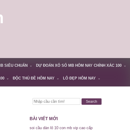
m
B SIÊU CHUẨN
DỰ ĐOÁN XỔ SỐ MB HÔM NAY CHÍNH XÁC 100
00
ĐỘC THỦ ĐỀ HÔM NAY
LÔ ĐẸP HÔM NAY
Search
BÀI VIẾT MỚI
soi cầu dàn lô 10 con mb vip cao cấp