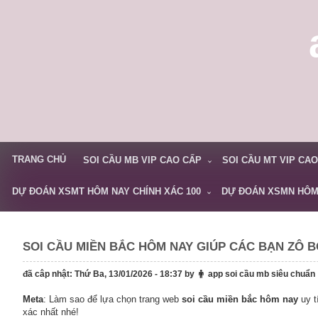
Skip
to
content
TRANG CHỦ
SOI CẦU MB VIP CAO CẤP
SOI CẦU MT VIP CA
DỰ ĐOÁN XSMT HÔM NAY CHÍNH XÁC 100
DỰ ĐOÁN XSMN HÔM 
SOI CẦU MIỀN BẮC HÔM NAY GIÚP CÁC BẠN ZÔ BỜ
đã câp nhật:
Thứ Ba, 13/01/2026 - 18:37
by
app soi cầu mb siêu chuẩn
Meta
: Làm sao để lựa chọn trang web
soi cầu miền bắc hôm nay
uy t
xác nhất nhé!