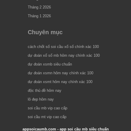
Tháng 2 2026
Tháng 1 2026
Chuyên mục
cách chốt số soi cầu xổ số chính xác 100
dự đoán xổ số mb hôm nay chính xác 100
dự đoán xsmb siêu chuẩn
dự đoán xsmn hôm nay chính xác 100
dự đoán xsmt hôm nay chính xác 100
độc thủ đề hôm nay
lô đẹp hôm nay
soi cầu mb vip cao cấp
soi cầu mt vip cao cấp
appsoicaumb.com - app soi cầu mb siêu chuẩn