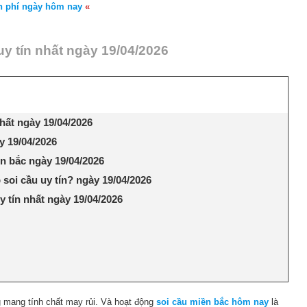
n phí ngày hôm nay
«
y tín nhất ngày 19/04/2026
hất ngày 19/04/2026
y 19/04/2026
ền bắc ngày 19/04/2026
soi cầu uy tín? ngày 19/04/2026
y tín nhất ngày 19/04/2026
g mang tính chất may rủi. Và hoạt động
soi cầu miền bắc hôm nay
là