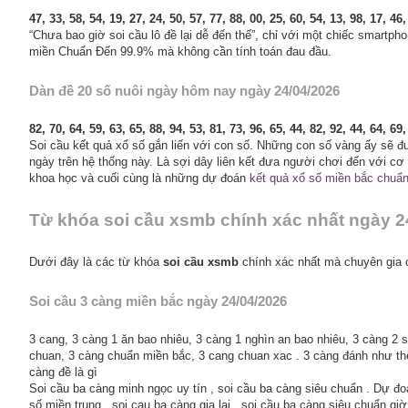
47, 33, 58, 54, 19, 27, 24, 50, 57, 77, 88, 00, 25, 60, 54, 13, 98, 17, 46,
“Chưa bao giờ soi cầu lô đề lại dễ đến thế”, chỉ với một chiếc smartp
miền Chuẩn Đến 99.9% mà không cần tính toán đau đầu.
Dàn đề 20 số nuôi ngày hôm nay ngày 24/04/2026
82, 70, 64, 59, 63, 65, 88, 94, 53, 81, 73, 96, 65, 44, 82, 92, 44, 64, 69,
Soi cầu kết quả xổ số gắn liến với con số. Những con số vàng ấy sẽ 
ngày trên hệ thống này. Là sợi dây liên kết đưa người chơi đến với cơ 
khoa học và cuối cùng là những dự đoán
kết quả xổ số miền bắc chuẩ
Từ khóa soi cầu xsmb chính xác nhất ngày 2
Dưới đây là các từ khóa
soi cầu xsmb
chính xác nhất mà chuyên gia c
Soi cầu 3 càng miền bắc ngày 24/04/2026
3 cang, 3 càng 1 ăn bao nhiêu, 3 càng 1 nghìn an bao nhiêu, 3 càng 2 
chuan, 3 càng chuẩn miền bắc, 3 cang chuan xac . 3 càng đánh như thế
càng đề là gì
Soi cầu ba càng minh ngọc uy tín , soi cầu ba càng siêu chuẩn . Dự đo
số miền trung . soi cau ba càng gia lai , soi cầu ba càng siêu chuẩn gi