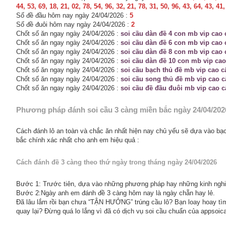
44, 53, 69, 18, 21, 02, 78, 54, 96, 32, 21, 78, 31, 50, 96, 43, 64, 43, 41,
Số đề đầu hôm nay ngày 24/04/2026 :
5
Số đề đuôi hôm nay ngày 24/04/2026 :
2
Chốt số ăn ngay ngày 24/04/2026 :
soi cầu dàn đề 4 con mb vip cao 
Chốt số ăn ngay ngày 24/04/2026 :
soi cầu dàn đề 6 con mb vip cao 
Chốt số ăn ngay ngày 24/04/2026 :
soi cầu dàn đề 8 con mb vip cao 
Chốt số ăn ngay ngày 24/04/2026 :
soi cầu dàn đề 10 con mb vip cao
Chốt số ăn ngay ngày 24/04/2026 :
soi cầu bạch thủ đề mb vip cao c
Chốt số ăn ngay ngày 24/04/2026 :
soi cầu song thủ đề mb vip cao c
Chốt số ăn ngay ngày 24/04/2026 :
soi cầu đề đầu đuôi mb vip cao c
Phương pháp đánh soi cầu 3 càng miền bắc ngày 24/04/202
Cách đánh lô an toàn và chắc ăn nhất hiện nay chủ yếu sẽ dựa vào bạc
bắc chính xác nhất cho anh em hiệu quả :
Cách đánh đề 3 càng theo thứ ngày trong tháng ngày 24/04/2026
Bước 1: Trước tiên, dựa vào những phương pháp hay những kinh nghiệm
Bước 2:Ngày anh em đánh đề 3 càng hôm nay là ngày chẵn hay lẻ.
Đã lâu lắm rồi bạn chưa “TẬN HƯỞNG” trúng cầu lô? Bạn loay hoay 
quay lại? Đừng quá lo lắng vì đã có dịch vụ soi cầu chuẩn của appso