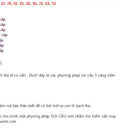
 15, 78, 42, 81, 02, 56, 72, 64, 33
cấp
cấp
cấp
 cấp
ấp
ấp
ấp
6
h thủ lô có sẵn . Dưới đây là các phương pháp soi cầu 3 càng miền
 mà bản thân biết để có thẻ tính ra con lô bạch thủ.
tìm cho mình một phương pháp SOI CẦU mới nhằm tìm kiếm vận may
icaumb.com