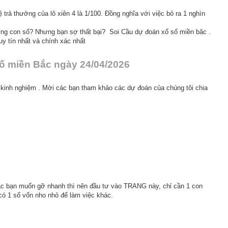
ệ trả thưởng của lô xiên 4 là 1/100. Đồng nghĩa với việc bỏ ra 1 nghìn
ững con số? Nhưng bạn sợ thất bại? Soi Cầu dự đoán xổ số miền băc .
y tín nhất và chính xác nhất
ố miền Bắc ngày 24/04/2026
 kinh nghiệm . Mời các bạn tham khảo các dự đoán của chúng tôi chia
.Các bạn muốn gỡ nhanh thì nên đầu tư vào TRANG này, chỉ cần 1 con
 có 1 số vốn nho nhỏ để làm việc khác.