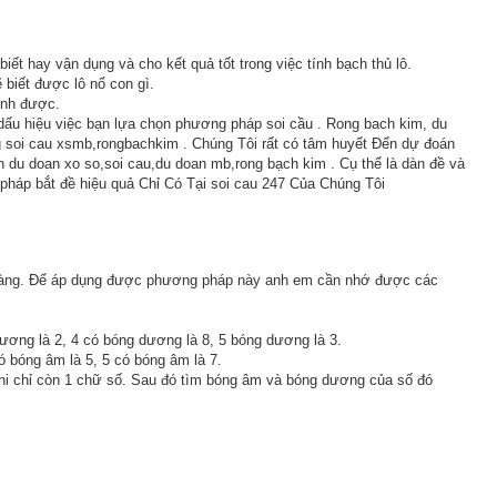
t hay vận dụng và cho kết quả tốt trong việc tính bạch thủ lô.
biết được lô nổ con gì.
ính được.
ấu hiệu việc bạn lựa chọn phương pháp soi cầu . Rong bach kim, du
soi cau xsmb,rongbachkim . Chúng Tôi rất có tâm huyết Đến dự đoán
du doan xo so,soi cau,du doan mb,rong bạch kim . Cụ thể là dàn đề và
háp bắt đề hiệu quả Chỉ Có Tại soi cau 247 Của Chúng Tôi
 càng. Để áp dụng được phương pháp này anh em cần nhớ được các
ương là 2, 4 có bóng dương là 8, 5 bóng dương là 3.
ó bóng âm là 5, 5 có bóng âm là 7.
hi chỉ còn 1 chữ số. Sau đó tìm bóng âm và bóng dương của số đó