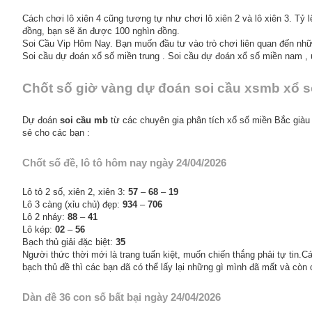
Cách chơi lô xiên 4 cũng tương tự như chơi lô xiên 2 và lô xiên 3. Tỷ l
đồng, bạn sẽ ăn được 100 nghìn đồng.
Soi Cầu Vip Hôm Nay. Bạn muốn đầu tư vào trò chơi liên quan đến nh
Soi cầu dự đoán xổ số miền trung . Soi cầu dự đoán xổ số miền nam , u
Chốt số giờ vàng dự đoán soi cầu xsmb xổ s
Dự đoán
soi cầu mb
từ các chuyên gia phân tích xổ số miền Bắc giàu
sẻ cho các bạn :
Chốt số đề, lô tô hôm nay ngày 24/04/2026
Lô tô 2 số, xiên 2, xiên 3:
57
–
68
–
19
Lô 3 càng (xỉu chủ) đẹp:
934
–
706
Lô 2 nháy:
88
–
41
Lô kép:
02
–
56
Bạch thủ giải đặc biệt:
35
Người thức thời mới là trang tuấn kiệt, muốn chiến thắng phải tự tin
bạch thủ đề thì các bạn đã có thể lấy lại những gì mình đã mất và còn
Dàn đề 36 con số bất bại ngày 24/04/2026