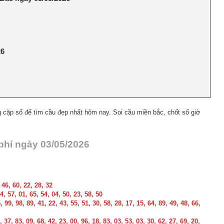
26
 cặp số để tìm cầu đẹp nhất hôm nay. Soi cầu miền bắc, chốt số giờ
phí ngày 03/05/2026
 46, 60, 22, 28, 32
04, 57, 01, 65, 54, 04, 50, 23, 58, 50
, 99, 98, 89, 41, 22, 43, 55, 51, 30, 58, 28, 17, 15, 64, 89, 49, 48, 66,
, 37, 83, 09, 68, 42, 23, 00, 96, 18, 83, 03, 53, 03, 30, 62, 27, 69, 20,