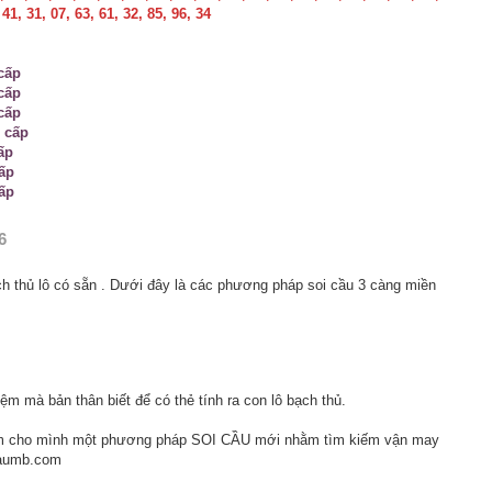
 41, 31, 07, 63, 61, 32, 85, 96, 34
cấp
cấp
cấp
 cấp
ấp
ấp
ấp
6
h thủ lô có sẵn . Dưới đây là các phương pháp soi cầu 3 càng miền
 mà bản thân biết để có thẻ tính ra con lô bạch thủ.
tìm cho mình một phương pháp SOI CẦU mới nhằm tìm kiếm vận may
icaumb.com