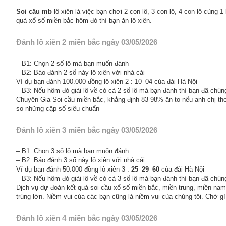
Soi cầu mb
lô xiên là việc bạn chơi 2 con lô, 3 con lô, 4 con lô cùng
quả xổ số miền bắc hôm đó thì bạn ăn lô xiên.
Đánh lô xiên 2 miền bắc ngày 03/05/2026
– B1: Chọn 2 số lô mà bạn muốn đánh
– B2: Báo đánh 2 số này lô xiên với nhà cái
Ví dụ bạn đánh 100.000 đồng lô xiên 2 : 10–04 của đài Hà Nội
– B3: Nếu hôm đó giải lô về có cả 2 số lô mà bạn đánh thì bạn đã chúng
Chuyên Gia Soi cầu miền bắc, khẳng định 83-98% ăn to nếu anh chị theo
so những cặp số siêu chuẩn
Đánh lô xiên 3 miền bắc ngày 03/05/2026
– B1: Chọn 3 số lô mà bạn muốn đánh
– B2: Báo đánh 3 số này lô xiên với nhà cái
Ví dụ bạn đánh 50.000 đồng lô xiên 3 :
25
–
29
–
60
của đài Hà Nội
– B3: Nếu hôm đó giải lô về có cả 3 số lô mà bạn đánh thì bạn đã chúng
Dịch vụ dự đoán kết quả soi cầu xổ số miền bắc, miền trung, miền nam,
trúng lớn. Niềm vui của các bạn cũng là niềm vui của chúng tôi. Chờ 
Đánh lô xiên 4 miền bắc ngày 03/05/2026