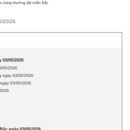
n trúng thưởng đài miền Bắc
5/2026
y 03/05/2026
3/05/2026
g ngày 03/05/2026
 ngày 03/05/2026
/2026
Bắc ngày 03/05/2026