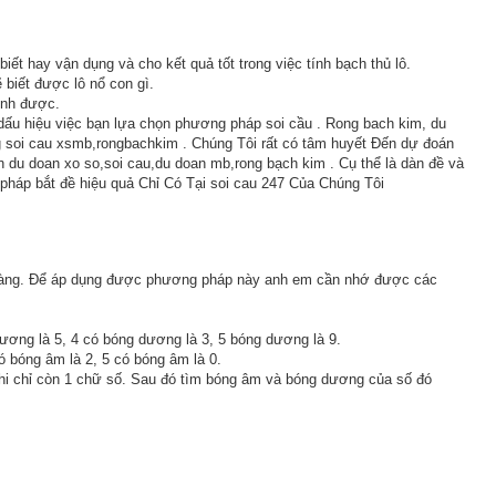
t hay vận dụng và cho kết quả tốt trong việc tính bạch thủ lô.
biết được lô nổ con gì.
ính được.
ấu hiệu việc bạn lựa chọn phương pháp soi cầu . Rong bach kim, du
soi cau xsmb,rongbachkim . Chúng Tôi rất có tâm huyết Đến dự đoán
du doan xo so,soi cau,du doan mb,rong bạch kim . Cụ thể là dàn đề và
háp bắt đề hiệu quả Chỉ Có Tại soi cau 247 Của Chúng Tôi
 càng. Để áp dụng được phương pháp này anh em cần nhớ được các
ương là 5, 4 có bóng dương là 3, 5 bóng dương là 9.
ó bóng âm là 2, 5 có bóng âm là 0.
hi chỉ còn 1 chữ số. Sau đó tìm bóng âm và bóng dương của số đó