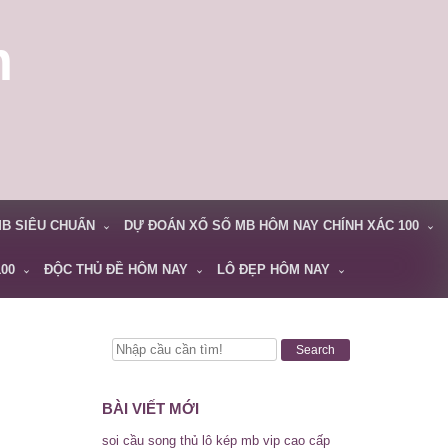
m
B SIÊU CHUẨN
DỰ ĐOÁN XỔ SỐ MB HÔM NAY CHÍNH XÁC 100
00
ĐỘC THỦ ĐỀ HÔM NAY
LÔ ĐẸP HÔM NAY
Search
BÀI VIẾT MỚI
soi cầu song thủ lô kép mb vip cao cấp