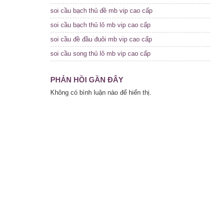
soi cầu bạch thủ đề mb vip cao cấp
soi cầu bạch thủ lô mb vip cao cấp
soi cầu đề đầu đuôi mb vip cao cấp
soi cầu song thủ lô mb vip cao cấp
PHẢN HỒI GẦN ĐÂY
Không có bình luận nào để hiển thị.