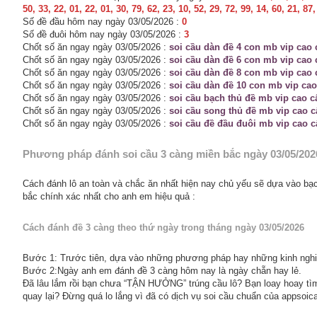
50, 33, 22, 01, 22, 01, 30, 79, 62, 23, 10, 52, 29, 72, 99, 14, 60, 21, 87,
Số đề đầu hôm nay ngày 03/05/2026 :
0
Số đề đuôi hôm nay ngày 03/05/2026 :
3
Chốt số ăn ngay ngày 03/05/2026 :
soi cầu dàn đề 4 con mb vip cao 
Chốt số ăn ngay ngày 03/05/2026 :
soi cầu dàn đề 6 con mb vip cao 
Chốt số ăn ngay ngày 03/05/2026 :
soi cầu dàn đề 8 con mb vip cao 
Chốt số ăn ngay ngày 03/05/2026 :
soi cầu dàn đề 10 con mb vip cao
Chốt số ăn ngay ngày 03/05/2026 :
soi cầu bạch thủ đề mb vip cao c
Chốt số ăn ngay ngày 03/05/2026 :
soi cầu song thủ đề mb vip cao c
Chốt số ăn ngay ngày 03/05/2026 :
soi cầu đề đầu đuôi mb vip cao c
Phương pháp đánh soi cầu 3 càng miền bắc ngày 03/05/202
Cách đánh lô an toàn và chắc ăn nhất hiện nay chủ yếu sẽ dựa vào bạc
bắc chính xác nhất cho anh em hiệu quả :
Cách đánh đề 3 càng theo thứ ngày trong tháng ngày 03/05/2026
Bước 1: Trước tiên, dựa vào những phương pháp hay những kinh nghiệm
Bước 2:Ngày anh em đánh đề 3 càng hôm nay là ngày chẵn hay lẻ.
Đã lâu lắm rồi bạn chưa “TẬN HƯỞNG” trúng cầu lô? Bạn loay hoay 
quay lại? Đừng quá lo lắng vì đã có dịch vụ soi cầu chuẩn của appso