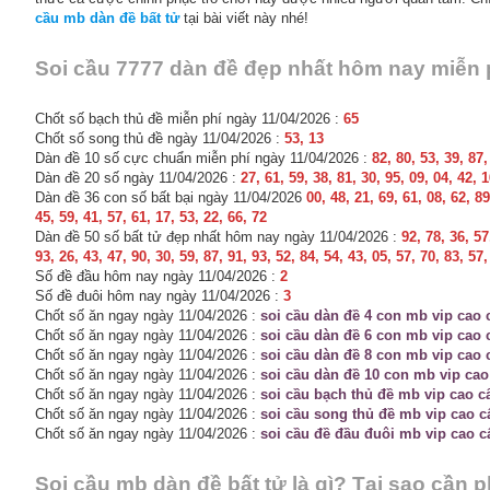
cầu mb dàn đề bất tử
tại bài viết này nhé!
Soi cầu 7777 dàn đề đẹp nhất hôm nay miễn 
Chốt số bạch thủ đề miễn phí ngày 11/04/2026 :
65
Chốt số song thủ đề ngày 11/04/2026 :
53, 13
Dàn đề 10 số cực chuẩn miễn phí ngày 11/04/2026 :
82, 80, 53, 39, 87,
Dàn đề 20 số ngày 11/04/2026 :
27, 61, 59, 38, 81, 30, 95, 09, 04, 42, 1
Dàn đề 36 con số bất bại ngày 11/04/2026
00, 48, 21, 69, 61, 08, 62, 89
45, 59, 41, 57, 61, 17, 53, 22, 66, 72
Dàn đề 50 số bất tử đẹp nhất hôm nay ngày 11/04/2026 :
92, 78, 36, 57
93, 26, 43, 47, 90, 30, 59, 87, 91, 93, 52, 84, 54, 43, 05, 57, 70, 83, 57,
Số đề đầu hôm nay ngày 11/04/2026 :
2
Số đề đuôi hôm nay ngày 11/04/2026 :
3
Chốt số ăn ngay ngày 11/04/2026 :
soi cầu dàn đề 4 con mb vip cao 
Chốt số ăn ngay ngày 11/04/2026 :
soi cầu dàn đề 6 con mb vip cao 
Chốt số ăn ngay ngày 11/04/2026 :
soi cầu dàn đề 8 con mb vip cao 
Chốt số ăn ngay ngày 11/04/2026 :
soi cầu dàn đề 10 con mb vip cao
Chốt số ăn ngay ngày 11/04/2026 :
soi cầu bạch thủ đề mb vip cao c
Chốt số ăn ngay ngày 11/04/2026 :
soi cầu song thủ đề mb vip cao c
Chốt số ăn ngay ngày 11/04/2026 :
soi cầu đề đầu đuôi mb vip cao c
Soi cầu mb dàn đề bất tử là gì? Tại sao cần p