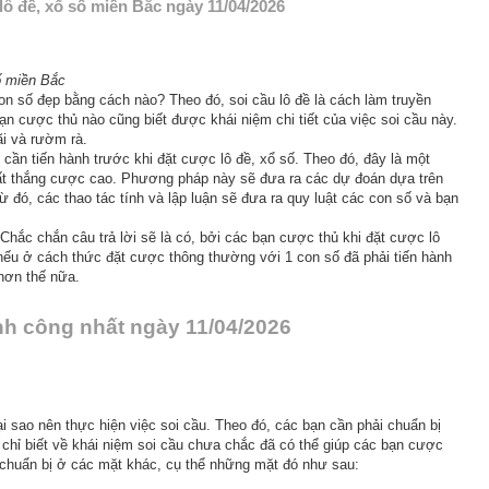
 lô đề, xổ số miền Bắc ngày 11/04/2026
số miền Bắc
on số đẹp bằng cách nào? Theo đó, soi cầu lô đề là cách làm truyền
ạn cược thủ nào cũng biết được khái niệm chi tiết của việc soi cầu này.
ãi và rườm rà.
n cần tiến hành trước khi đặt cược lô đề, xổ số. Theo đó, đây là một
t thắng cược cao. Phương pháp này sẽ đưa ra các dự đoán dựa trên
ừ đó, các thao tác tính và lập luận sẽ đưa ra quy luật các con số và bạn
hắc chắn câu trả lời sẽ là có, bởi các bạn cược thủ khi đặt cược lô
nếu ở cách thức đặt cược thông thường với 1 con số đã phải tiến hành
 hơn thế nữa.
ành công nhất ngày 11/04/2026
i sao nên thực hiện việc soi cầu. Theo đó, các bạn cần phải chuẩn bị
u chỉ biết về khái niệm soi cầu chưa chắc đã có thể giúp các bạn cược
chuẩn bị ở các mặt khác, cụ thể những mặt đó như sau: