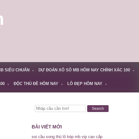
m
B SIÊU CHUẨN
DỰ ĐOÁN XỔ SỐ MB HÔM NAY CHÍNH XÁC 100
00
ĐỘC THỦ ĐỀ HÔM NAY
LÔ ĐẸP HÔM NAY
Search
BÀI VIẾT MỚI
soi cầu song thủ lô kép mb vip cao cấp