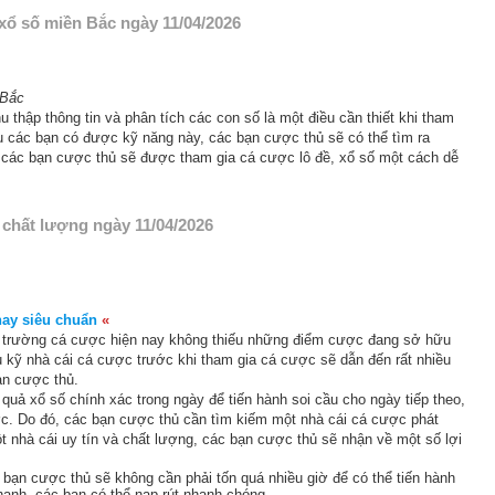
 xổ số miền Bắc ngày 11/04/2026
 Bắc
 thập thông tin và phân tích các con số là một điều cần thiết khi tham
u các bạn có được kỹ năng này, các bạn cược thủ sẽ có thể tìm ra
 các bạn cược thủ sẽ được tham gia cá cược lô đề, xổ số một cách dễ
 chất lượng ngày 11/04/2026
ay siêu chuẩn
«
thị trường cá cược hiện nay không thiếu những điểm cược đang sở hữu
u kỹ nhà cái cá cược trước khi tham gia cá cược sẽ dẫn đến rất nhiều
ạn cược thủ.
uả xổ số chính xác trong ngày để tiến hành soi cầu cho ngày tiếp theo,
ợc. Do đó, các bạn cược thủ cần tìm kiếm một nhà cái cá cược phát
t nhà cái uy tín và chất lượng, các bạn cược thủ sẽ nhận về một số lợi
bạn cược thủ sẽ không cần phải tốn quá nhiều giờ để có thể tiến hành
hanh, các bạn có thể nạp rút nhanh chóng.