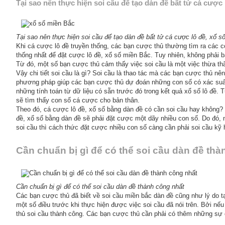
Tại sao nên thực hiện soi cầu để tạo dàn đề bất tử cá cược
Tại sao nên thực hiện soi cầu để tạo dàn đề bất tử cá cược lô đề, xổ 
Khi cá cược lô đề truyền thống, các bạn cược thủ thường tìm ra các c
thống nhất để đặt cược lô đề, xổ số miền Bắc. Tuy nhiên, không phải b
Từ đó, một số bạn cược thủ cảm thấy việc soi cầu là một việc thừa th
Vậy chi tiết soi cầu là gì? Soi cầu là thao tác mà các bạn cược thủ nê
phương pháp giúp các bạn cược thủ dự đoán những con số có xác suấ
những tính toán từ dữ liệu có sẵn trước đó trong kết quả xổ số lô đề. T
sẽ tìm thấy con số cá cược cho bản thân.
Theo đó, cá cược lô đề, xổ số bằng dàn đề có cần soi cầu hay không? C
đề, xổ số bằng dàn đề sẽ phải đặt cược một dãy nhiều con số. Do đó, 
soi cầu thì cách thức đặt cược nhiều con số càng cần phải soi cầu kỹ
Cần chuẩn bị gì để có thể soi cầu dàn đề th
Cần chuẩn bị gì để có thể soi cầu dàn đề thành công nhất
Các bạn cược thủ đã biết về soi cầu miền bắc dàn đề cũng như lý do tạ
một số điều trước khi thực hiện được việc soi cầu đã nói trên. Bởi nế
thủ soi cầu thành công. Các bạn cược thủ cần phải có thêm những sự 