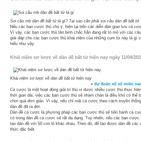
Soi cầu mb dàn đề bất tử là gì? Tại sao cần phải soi cầu dàn đề bất tử
Nếu các bạn cược thủ chú ý, hiện tại trên các diễn đàn giao lưu cá cư
Vì vậy, các bạn cược thủ tân binh chắc hẳn đang rất tò mò với các câu
giải đáp cho các bạn cược thủ khái niệm của những cụm từ này là gì 
hiểu như vậy.
Khái niệm sơ lược về dàn đề bất tử hiện nay ngày 11/04/20
Khái niệm sơ lược về dàn đề bất tử hiện nay
»
dự đoán xổ số miền na
Cá cược là một hoạt động giải trí thú vị được nhiều cược thủ thực hiệ
thời gian dài, việc các bạn cược thủ sẽ nhàm chán là điều khó có thể tr
chơi quá đơn giản. Vì vậy, nếu chỉ mãi cá cược theo cách truyền thốn
dàn đề đã ra đời.
Dàn đề cá cược là phương pháp các bạn cược thủ sẽ tiến hành cá cượ
có trong dàn đề cá cược sẽ rất đa dạng. Tuy nhiên, nếu các bạn cược
tạo dàn đề với 50 con lô khác nhau. Theo đó, để tạo được dàn đề các
thức đặc biệt.