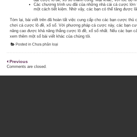
Các chương trình ưu đãi của những nhà cái cá cược lớn 
một cách tiết kiệm. Nhờ vậy, các bạn có thể tăng được l
Tóm lại, bài viết trên đã hoàn tất việc cung cấp cho các bạn cược thủ
chơi cá cược lô đề, xổ số. Với phương pháp cá cược này, các bạn cượ
nâng cao được khả năng thắng cược lô đề, xổ số nhất. Nếu các bạn c
xem thêm một số bài viết khác của chúng tôi.
Posted in Chưa phân loại
Điều
Previous
Comments are closed.
hướng
bài
viết