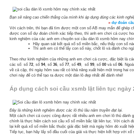
Bạn sẽ nâng cao chiến thắng của mình khi áp dụng đúng các kinh nghi
»
dự đoán cầu
Với cách trên, thì bạn đã tìm được một con số AB may mắn để ghép ch
được con số dự đoán chính xác tiếp theo, thì anh em chơi cá cược hoà
kinh nghiệm của các anh em chuyên soi cầu dàn lô xsmb hôm nay chính
Hãy quan sát kết quả xổ số miền bắc, nếu thấy con số nà
Thì anh em có thể lấy con số này, chốt lô và đánh cho n
Theo như kinh nghiệm của những anh em chơi cá cược, đặc biệt là các
các số: số
72
, số
94
, số
36
, số
77
, số
49
, số
99
, số
00
và số
06
. Ngoà
về cả cặp, thì ngày hôm sau rất có khả năng xuất hiện một trong hai co
chơi này để có thể tạo ra được một dàn lô đẹp nhất để đánh nhé!
Áp dụng cách soi cầu xsmb lật liên tục ngày 
Đây là những kinh nghiệm được các lô thủ lâu năm truyền đạt lại.
Một cách chơi cá cược cũng được rất nhiều anh em chơi lô thủ đánh gi
chính là thực hiện cách soi cầu xổ số miền bắc lật liên tục. Với cách 
lại kết quả xổ số miền bắc thuộc giải đặc biệt mà ngày hôm đó xuất hiệ
Tiếp tục, bạn hãy lấy số đầu cuối của giải và thực hiện kết hợp với xổ 