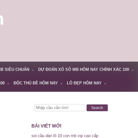
m
B SIÊU CHUẨN
DỰ ĐOÁN XỔ SỐ MB HÔM NAY CHÍNH XÁC 100
00
ĐỘC THỦ ĐỀ HÔM NAY
LÔ ĐẸP HÔM NAY
Search
BÀI VIẾT MỚI
soi cầu dàn lô 10 con mb vip cao cấp