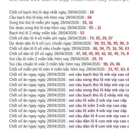
Chốt số bạch thủ lô đẹp nhất ngày 28/04/2026 :
18
Cầu bạch thủ lô kép mb hôm nay 28/04/2026 :
66
Song thủ thủ lô miễn phí ngày 28/04/2026 :
55, 16
Dự đoán song thủ lô kép hôm nay 28/04/2026 :
55 – 11
Bạch thủ lô 2 nháy miền bắc 28/04/2026 :
53
Chốt số dàn lô 4 số miễn phí ngày 28/04/2026 :
74, 05, 29, 87
Dự đoán dàn lô 6 số cực chuẩn ngày 28/04/2026 :
99, 93, 56, 95, 90, 3
Chốt số dàn lô 8 số siêu chuẩn ngày 28/04/2026 :
86, 94, 75, 16, 50, 63
Chốt số dàn lô 10 số ngày 28/04/2026 :
47, 69, 45, 89, 42, 92, 49, 74, 
Soi cầu lô xiên 2 miền bắc hôm nay 28/04/2026 :
25, 70
Soi cầu chuẩn lô xiên 3 miền bắc hôm nay 28/04/2026 :
98, 24, 86
Chốt số miễn phí lô xiên 4 miền bắc hôm nay 28/04/2026 :
33, 97, 63, 
Chốt số ăn ngay ngày 28/04/2026 :
soi cầu bạch thủ lô mb vip cao c
Chốt số ăn ngay ngày 28/04/2026 :
soi cầu song thủ lô mb vip cao c
Chốt số ăn ngay ngày 28/04/2026 :
soi cầu bạch thủ lô kép mb vip c
Chốt số ăn ngay ngày 28/04/2026 :
soi cầu song thủ lô kép mb vip c
Chốt số ăn ngay ngày 28/04/2026 :
soi cầu bạch thủ lô 2 nháy mb vi
Chốt số ăn ngay ngày 28/04/2026 :
soi cầu lô xiên 2 mb vip cao cấp
Chốt số ăn ngay ngày 28/04/2026 :
soi cầu lô xiên 3 mb vip cao cấp
Chốt số ăn ngay ngày 28/04/2026 :
soi cầu lô xiên 4 mb vip cao cấp
Chốt số ăn ngay ngày 28/04/2026 :
soi cầu dàn lô 4 con mb vip cao 
Chốt số ăn ngay ngày 28/04/2026 :
soi cầu dàn lô 6 con mb vip cao 
Chốt số ăn ngay ngày 28/04/2026 :
soi cầu dàn lô 8 con mb vip cao 