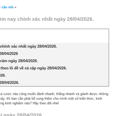
i cầu mb
«
ôm nay chính xác nhất ngày 28/04/2026.
chính xác nhất ngày 28/04/2026.
28/04/2026
trám ngày 28/04/2026.
theo lô đề về cả cặp ngày 28/04/2026.
026.
 28/04/2026.
ơi cá cược nào cũng muốn đánh nhanh, thắng nhanh và giành được những
ậy, thì bạn cần phải bổ sung thêm cho mình một số kiến thức, kinh
ng kinh nghiệm nào? Hãy theo dõi nhé!
í ngày 28/04/2026