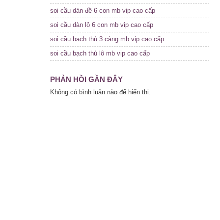
soi cầu dàn đề 6 con mb vip cao cấp
soi cầu dàn lô 6 con mb vip cao cấp
soi cầu bạch thủ 3 càng mb vip cao cấp
soi cầu bạch thủ lô mb vip cao cấp
PHẢN HỒI GẦN ĐÂY
Không có bình luận nào để hiển thị.