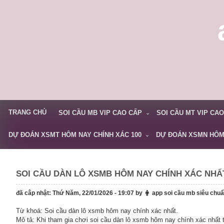
Skip
to
content
TRANG CHỦ
SOI CẦU MB VIP CAO CẤP
SOI CẦU MT VIP CA
DỰ ĐOÁN XSMT HÔM NAY CHÍNH XÁC 100
DỰ ĐOÁN XSMN HÔM 
SOI CẦU DÀN LÔ XSMB HÔM NAY CHÍNH XÁC NHẤT
đã câp nhật:
Thứ Năm, 22/01/2026 - 19:07
by
app soi cầu mb siêu chu
Từ khoá: Soi cầu dàn lô xsmb hôm nay chính xác nhất.
Mô tả: Khi tham gia chơi soi cầu dàn lô xsmb hôm nay chính xác nhất