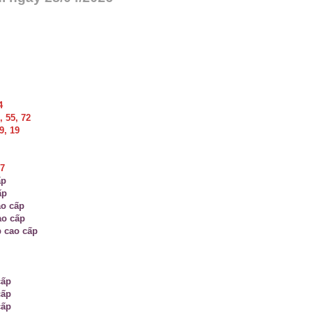
4
, 55, 72
89, 19
67
ấp
ấp
ao cấp
ao cấp
p cao cấp
cấp
cấp
cấp