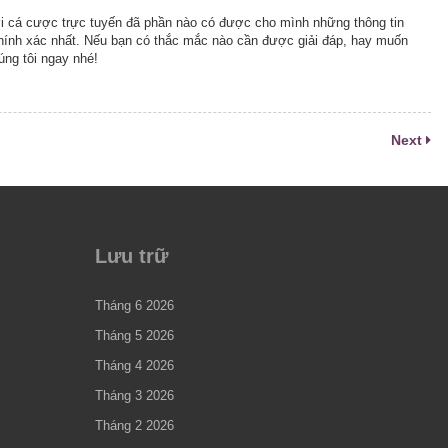
hơi cá cược trực tuyến đã phần nào có được cho mình những thông tin
hính xác nhất. Nếu bạn có thắc mắc nào cần được giải đáp, hay muốn
úng tôi ngay nhé!
Next
Lưu trữ
Tháng 6 2026
Tháng 5 2026
Tháng 4 2026
Tháng 3 2026
Tháng 2 2026